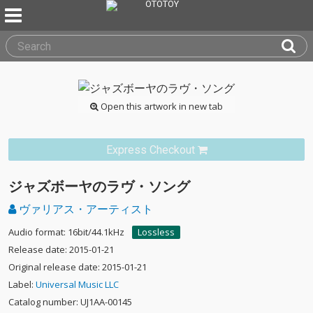
Open this artwork in new tab
Express Checkout
ジャズボーヤのラヴ・ソング
ヴァリアス・アーティスト
Audio format: 16bit/44.1kHz
Lossless
Release date: 2015-01-21
Original release date: 2015-01-21
Label:
Universal Music LLC
Catalog number: UJ1AA-00145