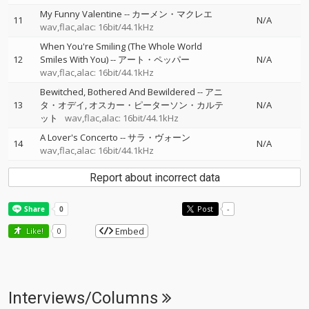
My Funny Valentine
--
カーメン・マクレエ
11
N/A
wav,flac,alac: 16bit/44.1kHz
When You're Smiling (The Whole World
12
Smiles With You)
--
アート・ペッパー
N/A
wav,flac,alac: 16bit/44.1kHz
Bewitched, Bothered And Bewildered
--
アニ
13
タ・オデイ
オスカー・ピーターソン・カルテ
N/A
ット
wav,flac,alac: 16bit/44.1kHz
A Lover's Concerto
--
サラ・ヴォーン
14
N/A
wav,flac,alac: 16bit/44.1kHz
Report about incorrect data
Post
-
Embed
Like!
0
Interviews/Columns