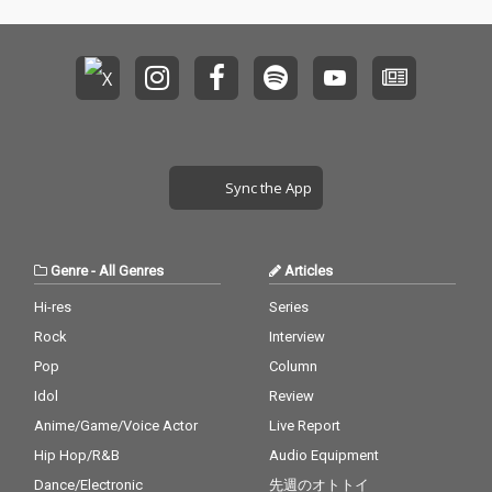
Sync the App
Genre
-
All Genres
Articles
Hi-res
Series
Rock
Interview
Pop
Column
Idol
Review
Anime/Game/Voice Actor
Live Report
Hip Hop/R&B
Audio Equipment
Dance/Electronic
先週のオトトイ