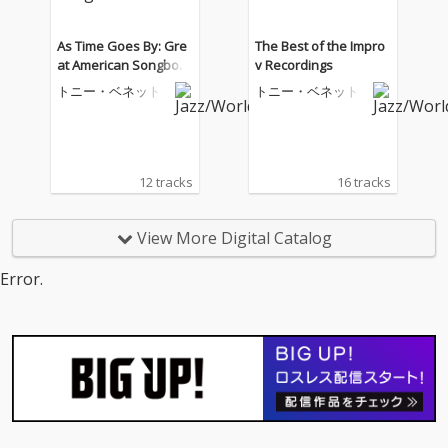
As Time Goes By: Gre
The Best of the Impro
at American Songboo
v Recordings
k Classics
トニー・ベネット
トニー・ベネット
12 tracks
16 tracks
View More Digital Catalog
Error.