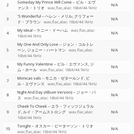
Someday My Prince Will Come
--
ビル・エヴ
2
N/A
ァンス・トリオ
wav,flac,alac: 16bit/44.1kHz
'S Wonderful
--
ヘレン・メリル
クリフォー
3
N/A
ド・ブラウン
wav,flac,alac: 16bit/44.1kHz
My Ideal
--
ケニー・ドーハム
wav,flac,alac:
4
N/A
16bit/44.1kHz
My One And Only Love
--
ジョン・コルトレ
5
ーン
ジョニー・ハートマン
wav,flac,alac:
N/A
16bit/44.1kHz
My Funny Valentine
--
ビル・エヴァンス
ジ
6
N/A
ム・ホール
wav,flac,alac: 16bit/44.1kHz
Monicas vals
--
モニカ・ゼタールンド
ビ
7
N/A
ル・エヴァンス
wav,flac,alac: 16bit/44.1kHz
Night And Day (Album Version)
--
ジョー・パ
8
N/A
ス
wav,flac,alac: 16bit/44.1kHz
Cheek To Cheek
--
エラ・フィッツジェラル
9
ド
ルイ・アームストロング
wav,flac,alac:
N/A
16bit/44.1kHz
Tonight
--
オスカー・ピーターソン・トリオ
10
N/A
wav,flac,alac: 16bit/44.1kHz