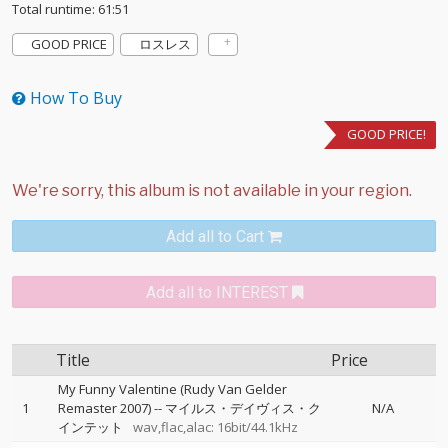
Total runtime: 61:51
GOOD PRICE
ロスレス
How To Buy
GOOD PRICE!
Add all to Cart
Add all to INTEREST
Title
Price
My Funny Valentine (Rudy Van Gelder
1
Remaster 2007)
--
マイルス・デイヴィス・ク
N/A
インテット
wav,flac,alac: 16bit/44.1kHz