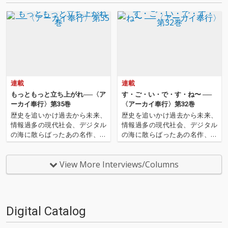
連載
連載
もっともっと立ち上がれ──〈ア
す・ご・い・で・す・ね〜 ──
ーカイ奉行〉第35巻
〈アーカイ奉行〉第32巻
歴史を追いかけ過去から未来、
歴史を追いかけ過去から未来、
情報過多の現代社会、デジタル
情報過多の現代社会、デジタル
の海に散らばったあの名作、こ
の海に散らばったあの名作、こ
の名作たちをひとつにまとめる
の名作たちをひとつにまとめる
仕事人…!〈アーカイ奉行〉が今
仕事人…!〈アーカイ奉行〉が今
日もデジタルの乱世を治め
日もデジタルの乱世を治め
View More Interviews/Columns
る…!'''〈アーカイ奉行〉と
る…!'''〈アーカイ奉行〉と
は…'''1.過去作の最新リマスター
は…'''1.過去作の最新リマスター
音源 2.これまで未配信…
音源 2.これまで未配信…
Digital Catalog