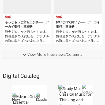
連載
連載
もっともっと立ち上がれ──〈ア
酔いどれて終いよ──〈アーカイ
ーカイ奉行〉第35巻
奉行〉第18巻
歴史を追いかけ過去から未来、
歴史を追いかけ過去から未来、
情報過多の現代社会、デジタル
情報過多の現代社会、デジタル
の海に散らばったあの名作、こ
の海に散らばったあの名作、こ
の名作たちをひとつにまとめる
の名作たちをひとつにまとめる
仕事人…!〈アーカイ奉行〉が今
仕事人…!〈アーカイ奉行〉が今
日もデジタルの乱世を治め
日もデジタルの乱世を治め
View More Interviews/Columns
る…!'''〈アーカイ奉行〉と
る…!'''〈アーカイ奉行〉と
は…'''1.過去作の最新リマスター
は…'''1.過去作の最新リマスター
音源 2.これまで未配信…
音源 2.これまで未配信…
Digital Catalog