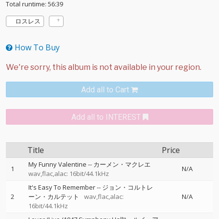
Total runtime: 56:39
ロスレス
How To Buy
Add all to Cart
Add all to INTEREST
Title
Price
My Funny Valentine
--
カーメン・マクレエ
1
N/A
wav,flac,alac: 16bit/44.1kHz
It's Easy To Remember
--
ジョン・コルトレ
2
ーン・カルテット
wav,flac,alac:
N/A
16bit/44.1kHz