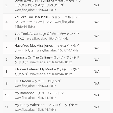
Lover (Live (1947 Symphony Hall))
--
ルイ・ア
3
ームストロング＆オールスターズ
N/A
wav,flac,alac: 16bit/44.1kHz
You Are Too Beautiful
--
ジョン・コルトレー
4
ン
ジョニー・ハートマン
wav,flac,alac:
N/A
16bit/44.1kHz
You Took Advantage Of Me
--
カーメン・マ
5
N/A
クレエ
wav,flac,alac: 16bit/44.1kHz
Have You Met Miss Jones
--
マッコイ・タイ
6
N/A
ナー・トリオ
wav,flac,alac: 16bit/44.1kHz
Dancing On The Ceiling
--
ロレツ・アレキサ
7
N/A
ンドリア
wav,flac,alac: 16bit/44.1kHz
It Never Entered My Mind
--
ロジャー・ウイ
8
N/A
リアムズ
wav,flac,alac: 16bit/44.1kHz
Blue Room
--
ソニー・ロリンズ
9
N/A
wav,flac,alac: 16bit/44.1kHz
My Romance
--
チコ・ハミルトン
10
N/A
wav,flac,alac: 16bit/44.1kHz
My Funny Valentine
--
マッコイ・タイナー
11
N/A
wav,flac,alac: 16bit/44.1kHz