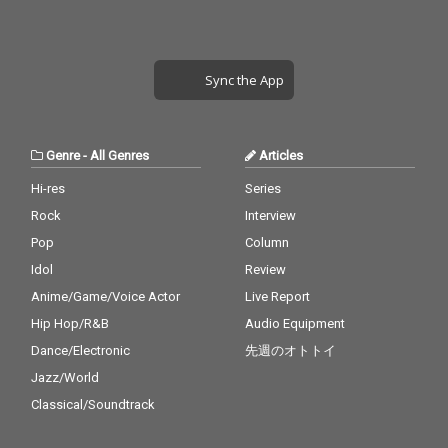
Sync the App
Genre
-
All Genres
Articles
Hi-res
Series
Rock
Interview
Pop
Column
Idol
Review
Anime/Game/Voice Actor
Live Report
Hip Hop/R&B
Audio Equipment
Dance/Electronic
先週のオトトイ
Jazz/World
Classical/Soundtrack