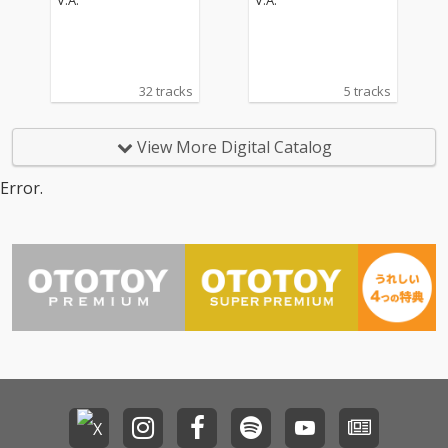
V.A.
V.A.
32 tracks
5 tracks
View More Digital Catalog
Error.