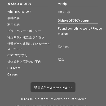
About OTOTOY
Help
What is OTOTOY?
Help Top
会社概要
Make OTOTOY better
利用規約
Found something weird? Please
プライバシー・ポリシー
mail us
特定商取引法に基づく表示
外部データ連携しているサービ
Contact
スについて
OTOTOYアプリ
退会
媒体資料と広告のご案内
Our Team
Careers
言語/Language - English
Hi-res music store, reviews and interviews