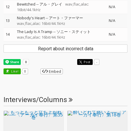
Bewitched
--
アル・グレイ
wav,flac,alac:
12
N/A
16bit/44.1kHz
Nobody's Heart
--
アート・ファーマー
13
N/A
wav,flac,alac: 16bit/44.1kHz
The Lady Is A Tramp
--
ソニー・スティット
14
N/A
wav,flac,alac: 16bit/44.1kHz
Report about incorrect data
Post
-
Embed
Like!
0
Interviews/Columns