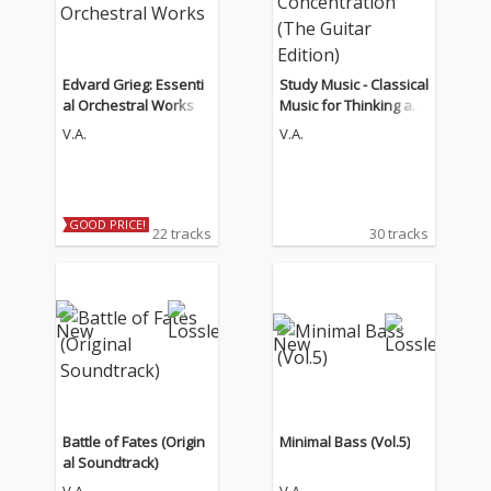
Edvard Grieg: Essenti
Study Music - Classical
al Orchestral Works
Music for Thinking an
d Concentration (The
V.A.
V.A.
Guitar Edition)
GOOD PRICE!
22 tracks
30 tracks
Battle of Fates (Origin
Minimal Bass (Vol.5)
al Soundtrack)