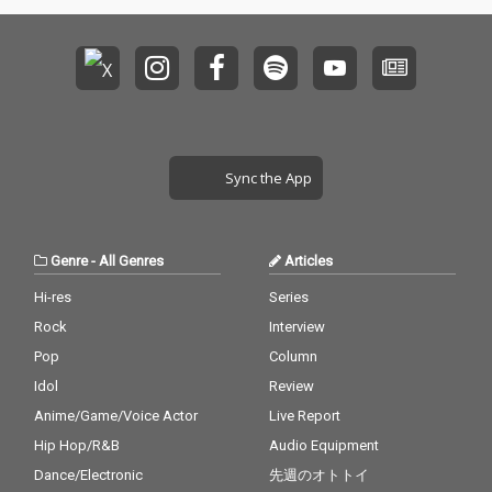
Sync the App
Genre
-
All Genres
Articles
Hi-res
Series
Rock
Interview
Pop
Column
Idol
Review
Anime/Game/Voice Actor
Live Report
Hip Hop/R&B
Audio Equipment
Dance/Electronic
先週のオトトイ