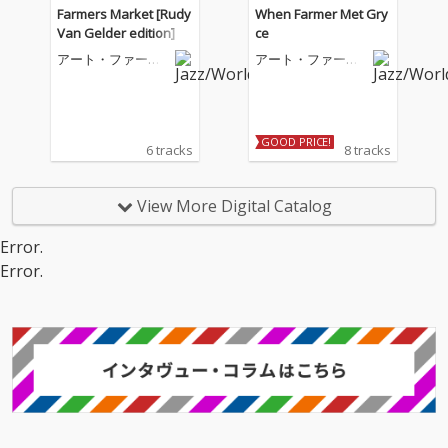
Farmers Market [Rudy
When Farmer Met Gry
Van Gelder edition]
ce
アート・ファーマ
アート・ファーマ
ー
ー
GOOD PRICE!
6 tracks
8 tracks
View More Digital Catalog
Error.
Error.