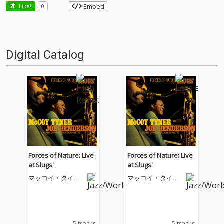
Embed
Like!
0
Digital Catalog
Forces of Nature: Live
Forces of Nature: Live
at Slugs'
at Slugs'
マッコイ・タイナ
マッコイ・タイナ
ー
ー
5 tracks
5 tracks