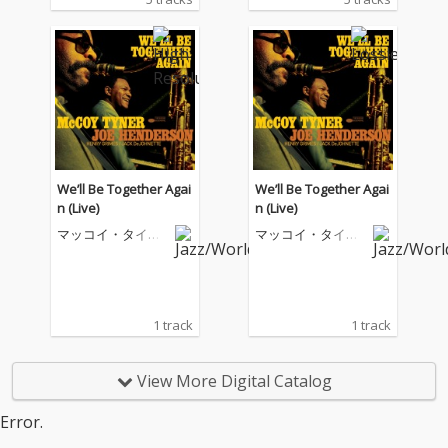
We’ll Be Together Agai
We’ll Be Together Agai
n (Live)
n (Live)
マッコイ・タイナ
マッコイ・タイナ
ー
ー
1 track
1 track
View More Digital Catalog
Error.