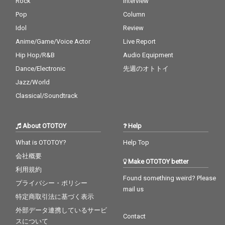
Rock
Interview
Pop
Column
Idol
Review
Anime/Game/Voice Actor
Live Report
Hip Hop/R&B
Audio Equipment
Dance/Electronic
先週のオトトイ
Jazz/World
Classical/Soundtrack
About OTOTOY
Help
What is OTOTOY?
Help Top
会社概要
Make OTOTOY better
利用規約
Found something weird? Please
プライバシー・ポリシー
mail us
特定商取引法に基づく表示
外部データ連携しているサービ
Contact
スについて