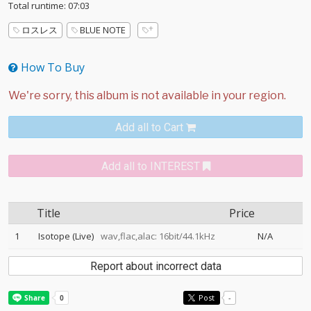
Total runtime: 07:03
ロスレス
BLUE NOTE
How To Buy
Add all to Cart
Add all to INTEREST
Title
Price
1
Isotope (Live)
wav,flac,alac: 16bit/44.1kHz
N/A
Report about incorrect data
Post
-