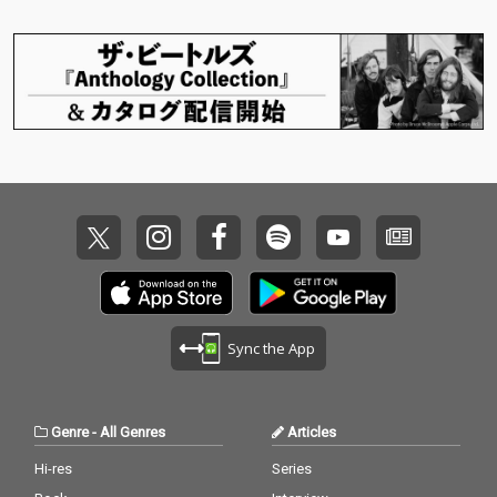
Sync the App
Genre
-
All Genres
Articles
Hi-res
Series