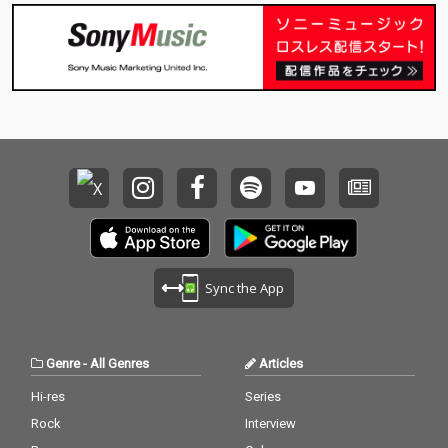
Sync the App
Genre
-
All Genres
Articles
Hi-res
Series
Rock
Interview