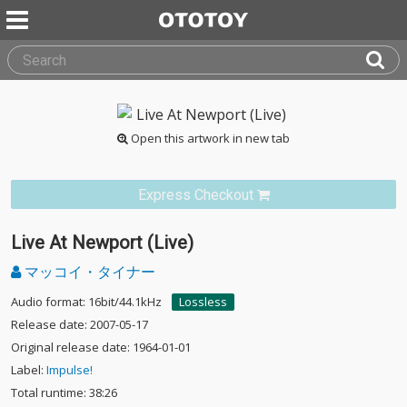
Open this artwork in new tab
Express Checkout
Live At Newport (Live)
マッコイ・タイナー
Audio format: 16bit/44.1kHz
Lossless
Release date: 2007-05-17
Original release date: 1964-01-01
Label:
Impulse!
Total runtime: 38:26