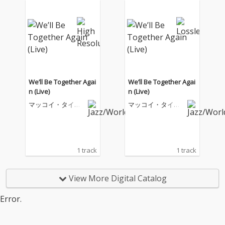
We’ll Be Together Agai
We’ll Be Together Agai
n (Live)
n (Live)
マッコイ・タイナ
マッコイ・タイナ
ー
ー
1 track
1 track
View More Digital Catalog
Error.