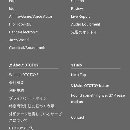
Pop
Column
Idol
Review
Anime/Game/Voice Actor
Live Report
Hip Hop/R&B
Audio Equipment
Dance/Electronic
先週のオトトイ
Jazz/World
Classical/Soundtrack
About OTOTOY
Help
What is OTOTOY?
Help Top
会社概要
Make OTOTOY better
利用規約
Found something weird? Please
プライバシー・ポリシー
mail us
特定商取引法に基づく表示
外部データ連携しているサービ
Contact
スについて
OTOTOYアプリ