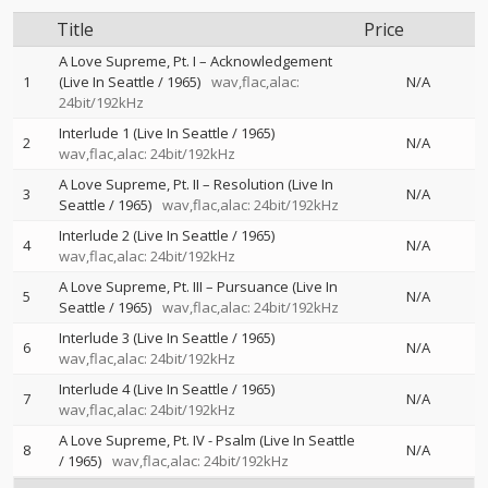
Title
Price
A Love Supreme, Pt. I – Acknowledgement
1
(Live In Seattle / 1965)
wav,flac,alac:
N/A
24bit/192kHz
Interlude 1 (Live In Seattle / 1965)
2
N/A
wav,flac,alac: 24bit/192kHz
A Love Supreme, Pt. II – Resolution (Live In
3
N/A
Seattle / 1965)
wav,flac,alac: 24bit/192kHz
Interlude 2 (Live In Seattle / 1965)
4
N/A
wav,flac,alac: 24bit/192kHz
A Love Supreme, Pt. III – Pursuance (Live In
5
N/A
Seattle / 1965)
wav,flac,alac: 24bit/192kHz
Interlude 3 (Live In Seattle / 1965)
6
N/A
wav,flac,alac: 24bit/192kHz
Interlude 4 (Live In Seattle / 1965)
7
N/A
wav,flac,alac: 24bit/192kHz
A Love Supreme, Pt. IV - Psalm (Live In Seattle
8
N/A
/ 1965)
wav,flac,alac: 24bit/192kHz