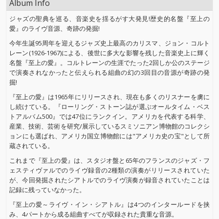
Album Info
ジャズの聖典を巡る、音楽史を揺るがす大発見!歴史的名盤『至上の
愛』のライヴ音源、奇跡の発掘!
今年生誕95周年を迎えるジャズ史上最高のカリスマ、ジョン・コルト
レーン(1926-1967)による、後世に多大な影響を残した音楽史上に輝く
名盤『至上の愛』。コルトレーンの生涯でたった2回しか公のステージ
で演奏されなかったと伝えられる組曲の幻の3回目の音源が奇跡の発
掘!
『至上の愛』は1965年にリリースされ、現在も多くのリスナーを虜に
し続けている。『ローリング・ストーン誌が選ぶオールタイム・ベス
トアルバム500』では47位にランクイン。アメリカを代表する科学、
産業、技術、芸術を研究/展示しているスミソニアン博物館のコレクシ
ョンにも選ばれ、アメリカ国立博物館には"アメリカ史の宝"として所
蔵されている。
これまで『至上の愛』は、スタジオ盤と65年のフランスのジャズ・フ
ェスティヴァルでのライヴ録音の2種類の演奏がリリースされていた
が、今回発掘されたシアトルでのライヴ演奏が録音されていたことは
記録に残っていなかった。
『至上の愛～ライヴ・イン・シアトル』は4つのインタールードを挟
み、4パートから成る組曲すべてが収録された貴重な音源。