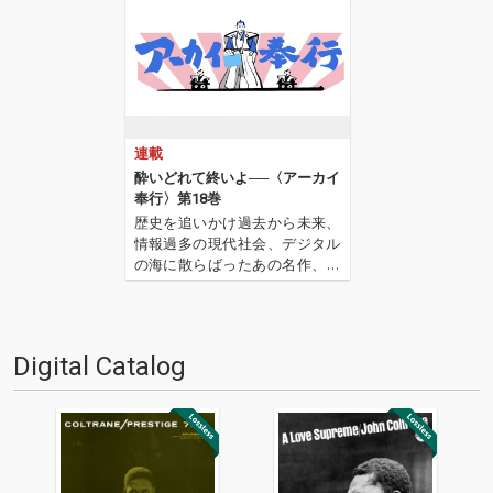
連載
酔いどれて終いよ──〈アーカイ
奉行〉第18巻
歴史を追いかけ過去から未来、
情報過多の現代社会、デジタル
の海に散らばったあの名作、こ
の名作たちをひとつにまとめる
仕事人…!〈アーカイ奉行〉が今
日もデジタルの乱世を治め
る…!'''〈アーカイ奉行〉と
Digital Catalog
は…'''1.過去作の最新リマスター
音源 2.これまで未配信…