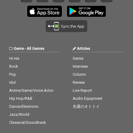
Sync the App
Genre
-
All Genres
Articles
Hi-res
Series
Rock
Interview
Pop
Column
Idol
Review
Anime/Game/Voice Actor
Live Report
Hip Hop/R&B
Audio Equipment
Dance/Electronic
先週のオトトイ
Jazz/World
Classical/Soundtrack