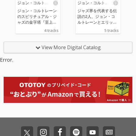
with Eric Dolphy (Live)
ジョン・コルトレ
ジョン・コルトレ
ーン
ーン
ジョン・コルトレーン
ジャズ界を代表する伝
のスピリチュアル・ジ
説の2人、ジョン・コ
ャズの金字塔『至上の
ルトレーンとエリッ
愛』のリリース60周年
ク・ドルフィーによる
4 tracks
5 tracks
を記念してリリースさ
幻の未発表音源が発
れたモノラル・リマス
掘！
ター。ナッシュヴィル
View More Digital Catalog
拠点のマスタリング・
エンジニア、ライア
Error.
ン・スミスが、愛され
続けるこのアルバムの
オリジナル・アナロ
グ・テープを用いて、
新たに鮮烈な音像を生
み出した。