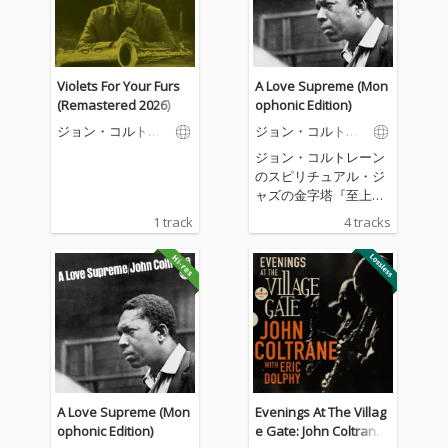
Violets For Your Furs
A Love Supreme (Mon
(Remastered 2026)
ophonic Edition)
ジョン・コルトレ
ジョン・コルトレ
ーン
ーン
ジョン・コルトレーン
のスピリチュアル・ジ
ャズの金字塔『至上の
愛』のリリース60周年
1 track
4 tracks
を記念してリリースさ
れたモノラル・リマス
ター。ナッシュヴィル
拠点のマスタリング・
エンジニア、ライア
ン・スミスが、愛され
続けるこのアルバムの
オリジナル・アナロ
グ・テープを用いて、
新たに鮮烈な音像を生
A Love Supreme (Mon
Evenings At The Villag
み出した。
ophonic Edition)
e Gate: John Coltrane