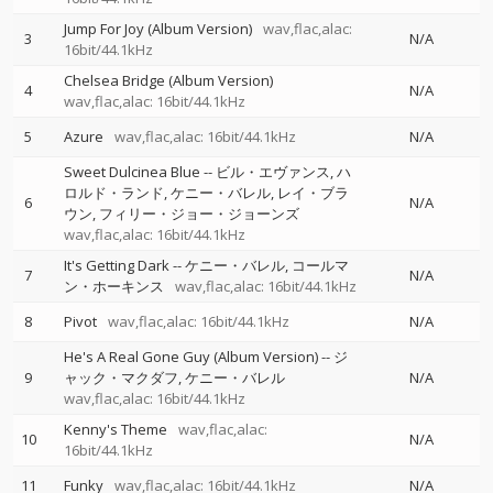
Jump For Joy (Album Version)
wav,flac,alac:
3
N/A
16bit/44.1kHz
Chelsea Bridge (Album Version)
4
N/A
wav,flac,alac: 16bit/44.1kHz
5
Azure
wav,flac,alac: 16bit/44.1kHz
N/A
Sweet Dulcinea Blue
--
ビル・エヴァンス
ハ
ロルド・ランド
ケニー・バレル
レイ・ブラ
6
N/A
ウン
フィリー・ジョー・ジョーンズ
wav,flac,alac: 16bit/44.1kHz
It's Getting Dark
--
ケニー・バレル
コールマ
7
N/A
ン・ホーキンス
wav,flac,alac: 16bit/44.1kHz
8
Pivot
wav,flac,alac: 16bit/44.1kHz
N/A
He's A Real Gone Guy (Album Version)
--
ジ
9
ャック・マクダフ
ケニー・バレル
N/A
wav,flac,alac: 16bit/44.1kHz
Kenny's Theme
wav,flac,alac:
10
N/A
16bit/44.1kHz
11
Funky
wav,flac,alac: 16bit/44.1kHz
N/A