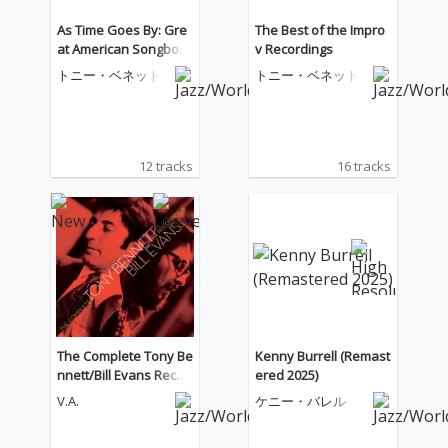
As Time Goes By: Gre
The Best of the Impro
at American Songboo
v Recordings
k Classics
トニー・ベネット
トニー・ベネット
12 tracks
16 tracks
The Complete Tony Be
Kenny Burrell (Remast
nnett/Bill Evans Recor
ered 2025)
dings (iTunes)
V.A.
ケニー・バレル