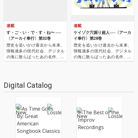
連載
連載
す・ご・い・で・す・ね〜 ──
ケイゾク穴掘り超人──〈アーカ
〈アーカイ奉行〉第32巻
イ奉行〉第28巻
歴史を追いかけ過去から未来、
歴史を追いかけ過去から未来、
情報過多の現代社会、デジタル
情報過多の現代社会、デジタル
の海に散らばったあの名作、こ
の海に散らばったあの名作、こ
の名作たちをひとつにまとめる
の名作たちをひとつにまとめる
仕事人…!〈アーカイ奉行〉が今
仕事人…!〈アーカイ奉行〉が今
日もデジタルの乱世を治め
日もデジタルの乱世を治め
る…!'''〈アーカイ奉行〉と
る…!'''〈アーカイ奉行〉と
Digital Catalog
は…'''1.過去作の最新リマスター
は…'''1.過去作の最新リマスター
音源 2.これまで未配信…
音源 2.これまで未配信…