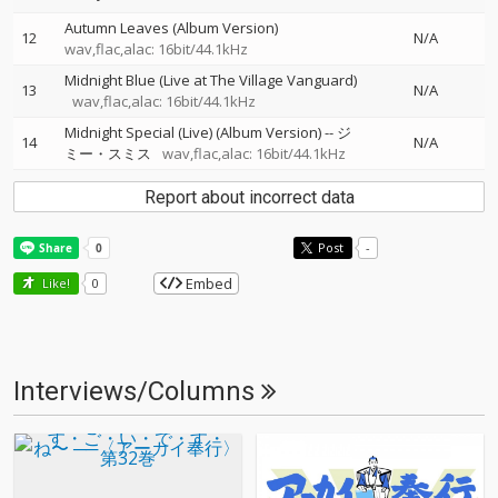
Autumn Leaves (Album Version)
12
N/A
wav,flac,alac: 16bit/44.1kHz
Midnight Blue (Live at The Village Vanguard)
13
N/A
wav,flac,alac: 16bit/44.1kHz
Midnight Special (Live) (Album Version)
--
ジ
14
N/A
ミー・スミス
wav,flac,alac: 16bit/44.1kHz
Report about incorrect data
Post
-
Embed
Like!
0
Interviews/Columns