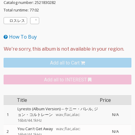
Catalog number: 2521830282
Total runtime: 77:02
ロスレス
How To Buy
Add all to Cart
Add all to INTEREST
Title
Price
Lyresto (Album Version)
--
ケニー・バレル
ジ
1
ョン・コルトレーン
wav,flac,alac:
N/A
16bit/44.1kHz
You Can't Get Away
wav,flac,alac:
2
N/A
16bit/44.1kHz