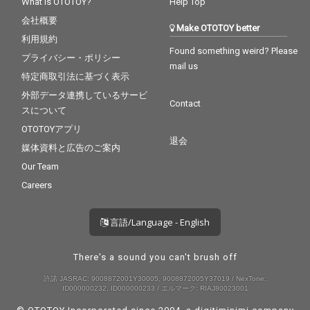
What is OTOTOY?
Help Top
会社概要
Make OTOTOY better
利用規約
Found something weird? Please
プライバシー・ポリシー
mail us
特定商取引法に基づく表示
外部データ連携しているサービ
Contact
スについて
OTOTOYアプリ
退会
媒体資料と広告のご案内
Our Team
Careers
言語/Language - English
There's a sound you can't brush off
許諾 JASRAC: 9008872001Y30005, 9008872005Y37019 / NexTone:
ID000000232, ID000000233 / エルマーク: RIAJ80023001