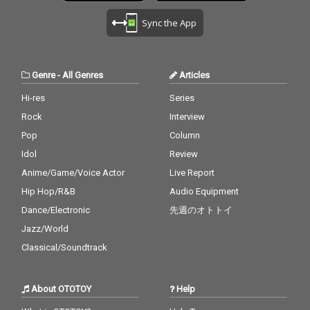
Sync the App
Genre
-
All Genres
Articles
Hi-res
Series
Rock
Interview
Pop
Column
Idol
Review
Anime/Game/Voice Actor
Live Report
Hip Hop/R&B
Audio Equipment
Dance/Electronic
先週のオトトイ
Jazz/World
Classical/Soundtrack
About OTOTOY
Help