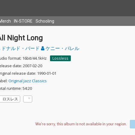
Merch
IN-STORE
Schooling
ll Night Long
ドナルド・バード
ケニー・バレル
udio format: 16bit/44.1kHz
Lossless
elease date: 2007-02-20
riginal release date: 1990-01-01
abel:
Original Jazz Classics
otal runtime: 54:20
ロスレス