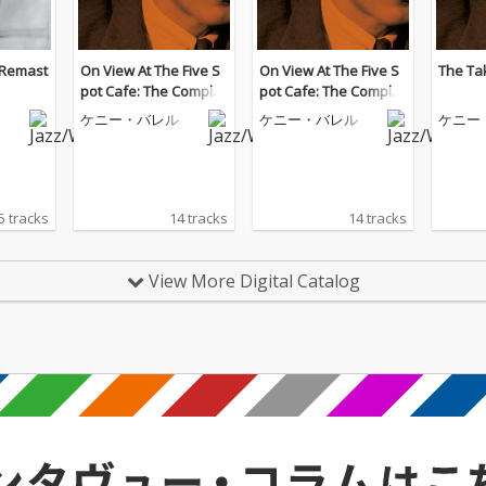
(Remast
On View At The Five S
On View At The Five S
The Tak
pot Cafe: The Complet
pot Cafe: The Complet
e Masters (Live)
e Masters (Live)
ケニー・バレル
ケニー・バレル
ケニー
5 tracks
14 tracks
14 tracks
View More Digital Catalog