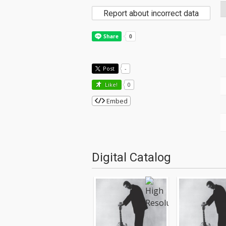
Report about incorrect data
Post
-
Like!
0
Embed
Digital Catalog