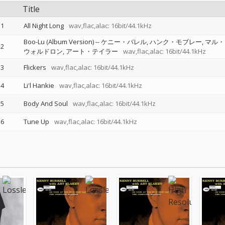
Title
1
All Night Long
wav,flac,alac: 16bit/44.1kHz
Boo-Lu (Album Version)
--
ケニー・バレル
ハンク・モブレー
マル・
2
ウォルドロン
アート・テイラー
wav,flac,alac: 16bit/44.1kHz
3
Flickers
wav,flac,alac: 16bit/44.1kHz
4
Li'l Hankie
wav,flac,alac: 16bit/44.1kHz
5
Body And Soul
wav,flac,alac: 16bit/44.1kHz
6
Tune Up
wav,flac,alac: 16bit/44.1kHz