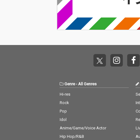
Genre
-
All Genres
Hi-res
Se
Rock
In
Pop
C
Idol
Re
Anime/Game/Voice Actor
Li
Hip Hop/R&B
Au