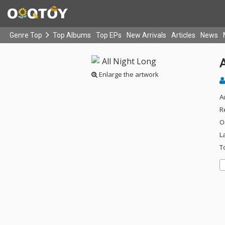
Genre Top
Top Albums
Top EPs
New Arrivals
Articles
News
A
Enlarge the artwork
A
R
O
L
T