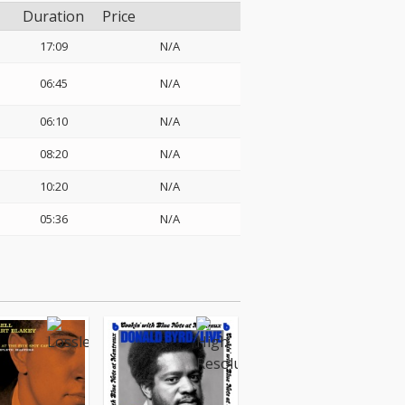
Duration
Price
17:09
N/A
06:45
N/A
06:10
N/A
08:20
N/A
10:20
N/A
05:36
N/A