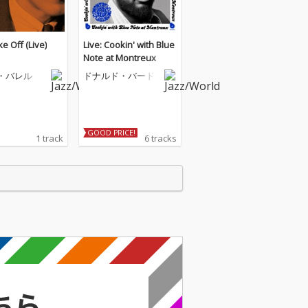
e Off (Live)
Live: Cookin' with Blue
Note at Montreux
・バレル
ドナルド・バード
GOOD PRICE!
1 track
6 tracks