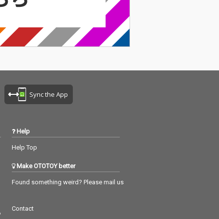
Sync the App
Help
Help Top
Make OTOTOY better
Found something weird? Please mail us
Contact
つ