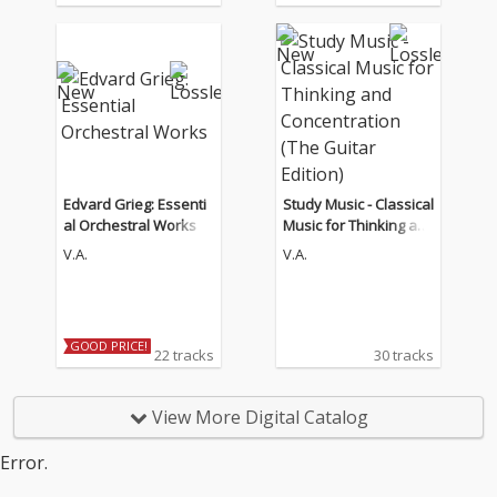
Edvard Grieg: Essenti
Study Music - Classical
al Orchestral Works
Music for Thinking an
d Concentration (The
V.A.
V.A.
Guitar Edition)
GOOD PRICE!
22 tracks
30 tracks
View More Digital Catalog
Error.