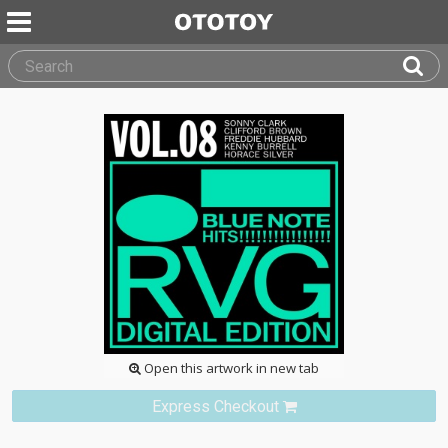
Open this artwork in new tab
Express Checkout