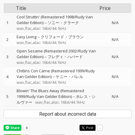
Title
Price
Cool Struttin' (Remastered 1998/Rudy Van
1
Gelder Edition)
--
ソニー・クラーク
N/A
wav,flac,alac: 16bit/44.1kHz
Easy Living
--
クリフォード・ブラウン
2
N/A
wav,flac,alac: 16bit/44.1kHz
Open Sesame (Remastered 2002/Rudy Van
3
Gelder Edition)
--
フレディ・ハバード
N/A
wav,flac,alac: 16bit/44.1kHz
Chitlins Con Carne (Remastered 1999/Rudy
4
Van Gelder Edition)
--
ケニー・バレル
N/A
wav,flac,alac: 16bit/44.1kHz
Blowin' The Blues Away (Remastered
5
1999/Rudy Van Gelder Edition)
--
ホレス・シ
N/A
ルヴァー
wav,flac,alac: 16bit/44.1kHz
Report about incorrect data
Post
-