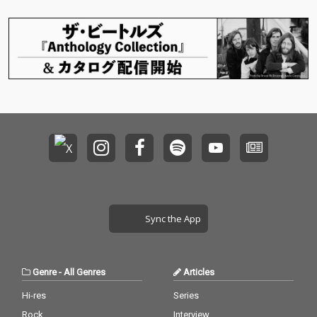
Sync the App
Genre
-
All Genres
Articles
Hi-res
Series
Rock
Interview