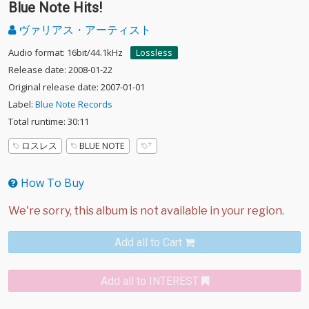
Blue Note Hits!
ヴァリアス・アーティスト
Audio format: 16bit/44.1kHz
Lossless
Release date: 2008-01-22
Original release date: 2007-01-01
Label:
Blue Note Records
Total runtime: 30:11
ロスレス
BLUE NOTE
How To Buy
Add all to Cart
Add all to INTEREST