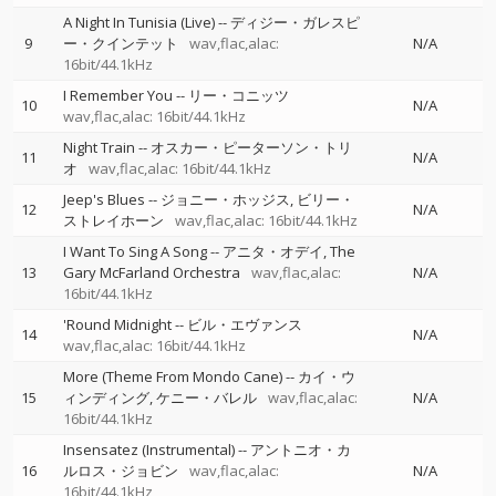
A Night In Tunisia (Live)
--
ディジー・ガレスピ
9
ー・クインテット
wav,flac,alac:
N/A
16bit/44.1kHz
I Remember You
--
リー・コニッツ
10
N/A
wav,flac,alac: 16bit/44.1kHz
Night Train
--
オスカー・ピーターソン・トリ
11
N/A
オ
wav,flac,alac: 16bit/44.1kHz
Jeep's Blues
--
ジョニー・ホッジス
ビリー・
12
N/A
ストレイホーン
wav,flac,alac: 16bit/44.1kHz
I Want To Sing A Song
--
アニタ・オデイ
The
13
Gary McFarland Orchestra
wav,flac,alac:
N/A
16bit/44.1kHz
'Round Midnight
--
ビル・エヴァンス
14
N/A
wav,flac,alac: 16bit/44.1kHz
More (Theme From Mondo Cane)
--
カイ・ウ
15
ィンディング
ケニー・バレル
wav,flac,alac:
N/A
16bit/44.1kHz
Insensatez (Instrumental)
--
アントニオ・カ
16
ルロス・ジョビン
wav,flac,alac:
N/A
16bit/44.1kHz