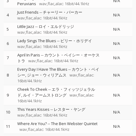
3
N/A
Peruvians
wav,flac,alac: 16bit/44.1kHz
Just Friends
--
チャーリー・パーカー
4
N/A
wav,flac,alac: 16bit/44.1kHz
Little Jazz
--
ロイ・エルドリッジ
5
N/A
wav,flac,alac: 16bit/44.1kHz
Lady Sings The Blues
--
ビリー・ホリデイ
6
N/A
wav,flac,alac: 16bit/44.1kHz
April In Paris
--
カウント・ベイシー・オーケス
7
N/A
トラ
wav,flac,alac: 16bit/44.1kHz
Every Day I Have The Blues
--
カウント・ベイ
8
シー
ジョー・ウィリアムス
wav,flac,alac:
N/A
16bit/44.1kHz
Cheek To Cheek
--
エラ・フィッツジェラル
9
ド
ルイ・アームストロング
wav,flac,alac:
N/A
16bit/44.1kHz
This Years Kisses
--
レスター・ヤング
10
N/A
wav,flac,alac: 16bit/44.1kHz
Where Are You?
--
The Ben Webster Quintet
11
N/A
wav,flac,alac: 16bit/44.1kHz