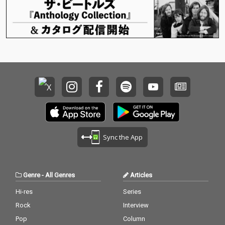
に展開。ジョビンとも
初共演。
Sync the App
Genre
-
All Genres
Articles
Hi-res
Series
Rock
Interview
Pop
Column