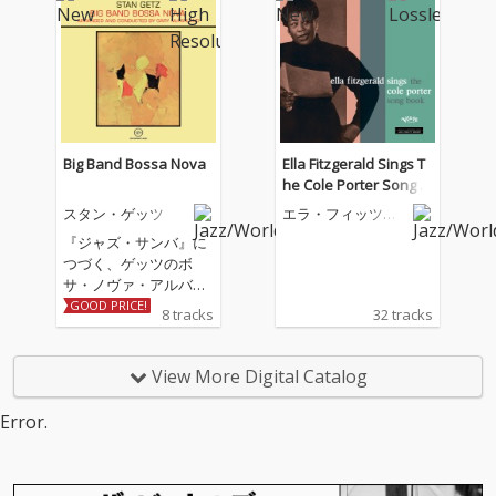
ストたちと本格的に共
演した名作。ギターの
ルイス・ボンファ、歌
手のマリア・トレード
らを迎え、軽快で優雅
なボサ・ノヴァ・ギタ
ー・セッションを優美
に展開。ジョビンとも
Big Band Bossa Nova
Ella Fitzgerald Sings T
初共演。
he Cole Porter Song B
ook
スタン・ゲッツ
エラ・フィッツジ
ェラルド
『ジャズ・サンバ』に
つづく、ゲッツのボ
サ・ノヴァ・アルバム
第2弾。1963年作品。
GOOD PRICE!
8 tracks
32 tracks
スタン・ゲッツが初め
てブラジルのアーティ
ストたちと本格的に共
View More Digital Catalog
演した名作。ギターの
ルイス・ボンファ、歌
Error.
手のマリア・トレード
らを迎え、軽快で優雅
なボサ・ノヴァ・ギタ
ー・セッションを優美