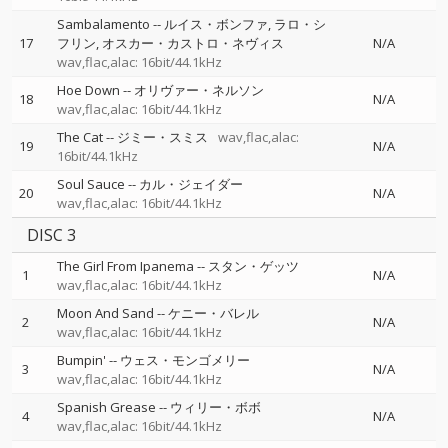
Sambalamento
--
ルイス・ボンファ
ラロ・シ
17
フリン
オスカー・カストロ・ネヴィス
N/A
wav,flac,alac: 16bit/44.1kHz
Hoe Down
--
オリヴァー・ネルソン
18
N/A
wav,flac,alac: 16bit/44.1kHz
The Cat
--
ジミー・スミス
wav,flac,alac:
19
N/A
16bit/44.1kHz
Soul Sauce
--
カル・ジェイダー
20
N/A
wav,flac,alac: 16bit/44.1kHz
DISC 3
The Girl From Ipanema
--
スタン・ゲッツ
1
N/A
wav,flac,alac: 16bit/44.1kHz
Moon And Sand
--
ケニー・バレル
2
N/A
wav,flac,alac: 16bit/44.1kHz
Bumpin'
--
ウェス・モンゴメリー
3
N/A
wav,flac,alac: 16bit/44.1kHz
Spanish Grease
--
ウィリー・ボボ
4
N/A
wav,flac,alac: 16bit/44.1kHz