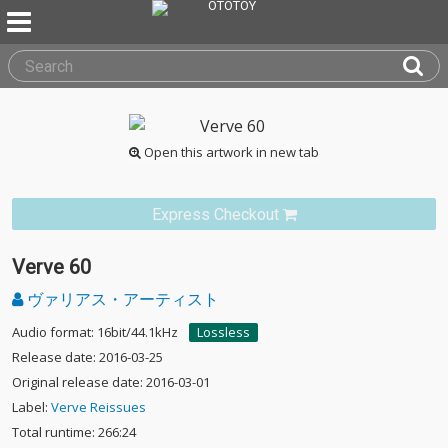
Open this artwork in new tab
Express Checkout
Verve 60
ヴァリアス・アーティスト
Audio format: 16bit/44.1kHz
Lossless
Release date: 2016-03-25
Original release date: 2016-03-01
Label:
Verve Reissues
Total runtime: 266:24