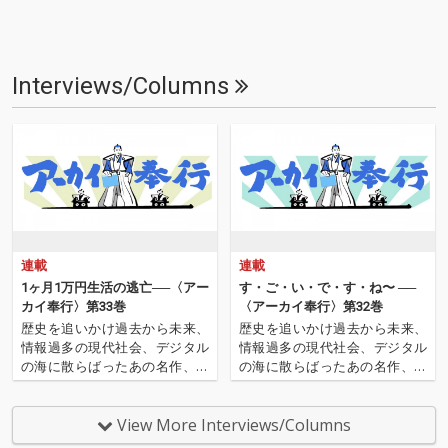
Interviews/Columns
連載
連載
1ヶ月1万円生活の逃亡──〈アー
す・ご・い・で・す・ね〜 ──
カイ奉行〉第33巻
〈アーカイ奉行〉第32巻
歴史を追いかけ過去から未来、
歴史を追いかけ過去から未来、
情報過多の現代社会、デジタル
情報過多の現代社会、デジタル
の海に散らばったあの名作、こ
の海に散らばったあの名作、こ
の名作たちをひとつにまとめる
の名作たちをひとつにまとめる
仕事人…!〈アーカイ奉行〉が今
仕事人…!〈アーカイ奉行〉が今
日もデジタルの乱世を治め
日もデジタルの乱世を治め
View More Interviews/Columns
る…!'''〈アーカイ奉行〉と
る…!'''〈アーカイ奉行〉と