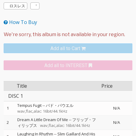
ロスレス
How To Buy
Add all to Cart
Add all to INTEREST
Title
Price
DISC 1
Tempus Fugit
--
バド・パウエル
1
N/A
wav,flac,alac: 16bit/44.1kHz
Dream A Little Dream Of Me
--
フリップ・フ
2
N/A
ィリップス
wav,flac,alac: 16bit/44.1kHz
Laughing In Rhythm
--
Slim Gaillard And His