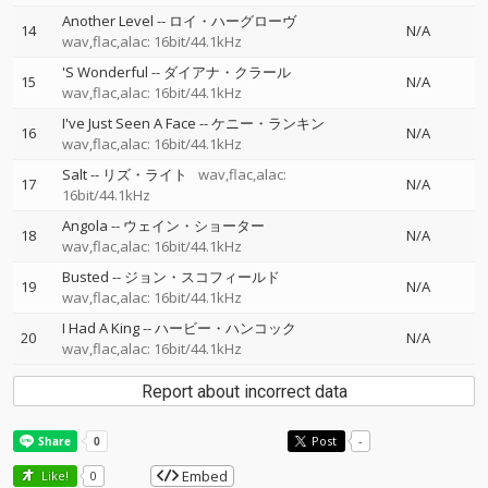
Another Level
--
ロイ・ハーグローヴ
14
N/A
wav,flac,alac: 16bit/44.1kHz
'S Wonderful
--
ダイアナ・クラール
15
N/A
wav,flac,alac: 16bit/44.1kHz
I've Just Seen A Face
--
ケニー・ランキン
16
N/A
wav,flac,alac: 16bit/44.1kHz
Salt
--
リズ・ライト
wav,flac,alac:
17
N/A
16bit/44.1kHz
Angola
--
ウェイン・ショーター
18
N/A
wav,flac,alac: 16bit/44.1kHz
Busted
--
ジョン・スコフィールド
19
N/A
wav,flac,alac: 16bit/44.1kHz
I Had A King
--
ハービー・ハンコック
20
N/A
wav,flac,alac: 16bit/44.1kHz
Report about incorrect data
Post
-
Embed
Like!
0