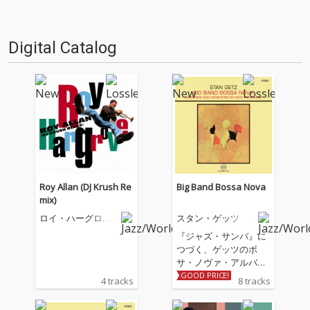
は…'''1.過去作の最新リマスター
は…'''1.過去作の最新リマスター
音源 2.これまで未配信…
音源 2.これまで未配信…
Digital Catalog
Roy Allan (DJ Krush Re
Big Band Bossa Nova
mix)
ロイ・ハーグロー
スタン・ゲッツ
ヴ
『ジャズ・サンバ』に
つづく、ゲッツのボ
サ・ノヴァ・アルバム
第2弾。1963年作品。
GOOD PRICE!
4 tracks
8 tracks
スタン・ゲッツが初め
てブラジルのアーティ