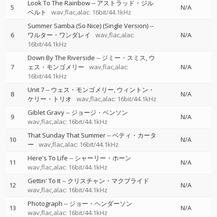
Look To The Rainbow
--
アストラッド・ジル
5
N/A
ベルト
wav,flac,alac: 16bit/44.1kHz
Summer Samba (So Nice) (Single Version)
--
6
ワルター・ワンダレイ
wav,flac,alac:
N/A
16bit/44.1kHz
Down By The Riverside
--
ジミー・スミス
ウ
7
ェス・モンゴメリー
wav,flac,alac:
N/A
16bit/44.1kHz
Unit 7
--
ウェス・モンゴメリー
ウィントン・
8
N/A
ケリー・トリオ
wav,flac,alac: 16bit/44.1kHz
Giblet Gravy
--
ジョージ・ベンソン
9
N/A
wav,flac,alac: 16bit/44.1kHz
That Sunday That Summer
--
ベティ・カータ
10
N/A
ー
wav,flac,alac: 16bit/44.1kHz
Here's To Life
--
シャーリー・ホーン
11
N/A
wav,flac,alac: 16bit/44.1kHz
Gettin' To It
--
クリスチャン・マクブライド
12
N/A
wav,flac,alac: 16bit/44.1kHz
Photograph
--
ジョー・ヘンダーソン
13
N/A
wav,flac,alac: 16bit/44.1kHz