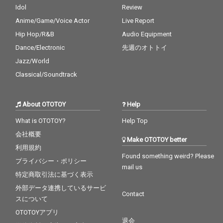
Idol
Review
Anime/Game/Voice Actor
Live Report
Hip Hop/R&B
Audio Equipment
Dance/Electronic
先週のオトトイ
Jazz/World
Classical/Soundtrack
About OTOTOY
Help
What is OTOTOY?
Help Top
会社概要
Make OTOTOY better
利用規約
Found something weird? Please
プライバシー・ポリシー
mail us
特定商取引法に基づく表示
外部データ連携しているサービ
Contact
スについて
OTOTOYアプリ
退会