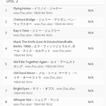
DISC 2
Flying Home
--
イリノイ・ジャケー
1
N/A
wav,flac,alac: 16bit/44.1kHz
Chelsea Bridge
--
ジェリー・マリガン
ベン・
2
N/A
ウェブスター
wav,flac,alac: 16bit/44.1kHz
Ray's Time
--
ジミー・ジュフリー
3
N/A
wav,flac,alac: 16bit/44.1kHz
Mack The Knife (Live At Deutschlandhalle,
Berlin, 1960)
--
エラ・フィッツジェラルド
ポ
4
N/A
ール・スミス・カルテット
wav,flac,alac:
16bit/44.1kHz
We'll Be Together Again
--
ルイ・アームスト
5
N/A
ロング
wav,flac,alac: 16bit/44.1kHz
Old Devil Moon
--
メル・トーメ
マーティ・ペ
6
イチ・オーケストラ
wav,flac,alac:
N/A
16bit/44.1kHz
Bright Eyes
--
テリ－・ギブス
wav,flac,alac:
7
N/A
16bit/44.1kHz
Whisper Not
--
ジュニア・マンス
8
N/A
wav,flac,alac: 16bit/44.1kHz