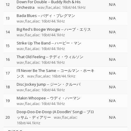
Down For Double
--
Buddy Rich & His
12
N/A
Orchestra
wav,flac,alac: 16bit/44.1kHz
Bada Blues
--
バディ・ブレグマン
13
N/A
wav,flac,alac: 16bit/44.1kHz
Big Red's Boogie Woogie
--
ハーブ・エリス
14
N/A
wav,flac,alac: 16bit/44.1kHz
Strike Up The Band
--
ハービー・マン
15
N/A
wav,flac,alac: 16bit/44.1kHz
That Old Feeling
--
テディ・ウィルソン
16
N/A
wav,flac,alac: 16bit/44.1kHz
I'll Never Be The Same
--
コールマン・ホーキ
17
N/A
ンス
wav,flac,alac: 16bit/44.1kHz
Disc Jockey Jump
--
ジーン・クルーパ
18
N/A
wav,flac,alac: 16bit/44.1kHz
Makin Whoopee
--
ウディ・ハーマン
19
N/A
wav,flac,alac: 16bit/44.1kHz
Doop-Doo-De-Doop (A Doodlin' Song)
--
ブロ
20
ッサム・ディアリー
wav,flac,alac:
N/A
16bit/44.1kHz