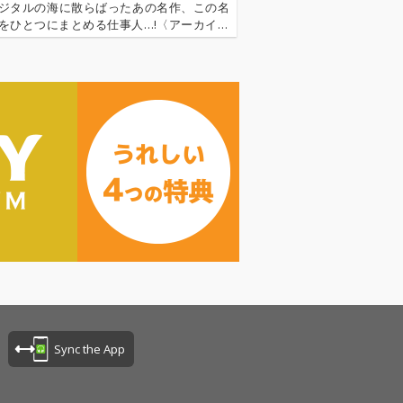
ジタルの海に散らばったあの名作、この名
をひとつにまとめる仕事人…!〈アーカイ奉
今日もデジタルの乱世を治める…!'''〈アーカ
とは…'''1.過去作の最新リマスター音源 2.
で未配信…
Sync the App