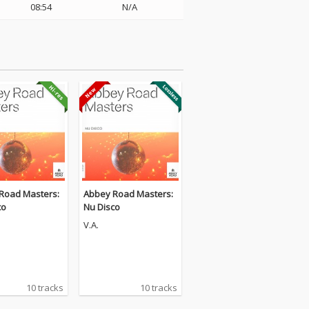
08:54
N/A
Road Masters:
Abbey Road Masters:
co
Nu Disco
V.A.
10 tracks
10 tracks