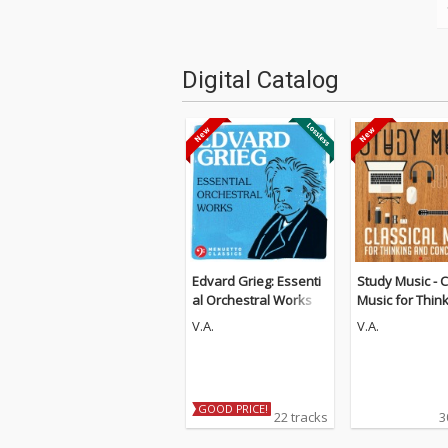
Digital Catalog
Edvard Grieg: Essenti
Study Music - C
al Orchestral Works
Music for Thin
d Concentratio
V.A.
V.A.
Guitar Edition)
GOOD PRICE!
22 tracks
3