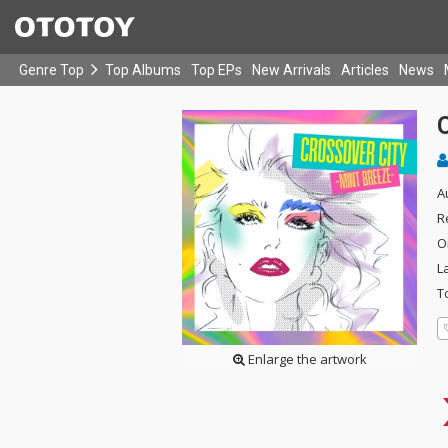
Genre Top
Top Albums
Top EPs
New Arrivals
Articles
News
A
R
O
L
T
Enlarge the artwork