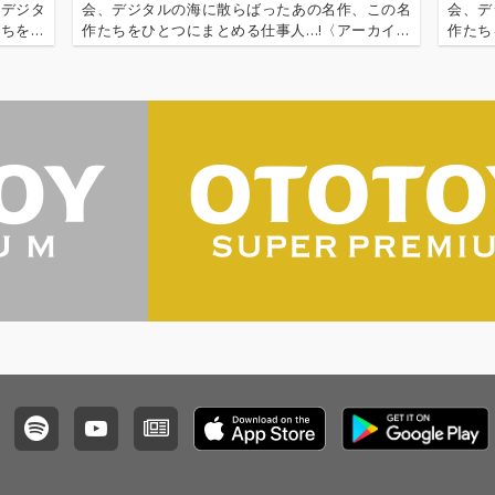
、デジタ
会、デジタルの海に散らばったあの名作、この名
会、デ
たちをひ
作たちをひとつにまとめる仕事人…!〈アーカイ奉
作たち
〉が今日
行〉が今日もデジタルの乱世を治める… '''〈アーカ
行〉が
奉行〉と
イ奉行〉とは…'''1.過去作の最新リマスター音源 2.
イ奉行〉
これまで未配…
これま