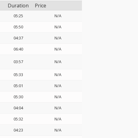
Duration
Price
05:25
N/A
05:50
N/A
04:37
N/A
06:40
N/A
03:57
N/A
05:33
N/A
05:01
N/A
05:30
N/A
04:04
N/A
05:32
N/A
04:23
N/A