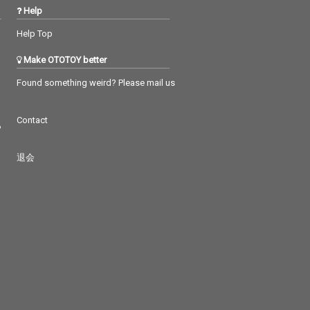
Help
Help Top
Make OTOTOY better
Found something weird? Please mail us
Contact
つ
退会