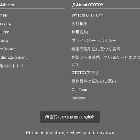
Articles
About OTOTOY
ries
What is OTOTOY?
terview
会社概要
olumn
利用規約
view
プライバシー・ポリシー
ve Report
特定商取引法に基づく表示
dio Equipment
外部データ連携しているサービスに
いて
週のオトトイ
OTOTOYアプリ
媒体資料と広告のご案内
Our Team
Careers
言語/Language - English
Hi-res music store, reviews and interviews