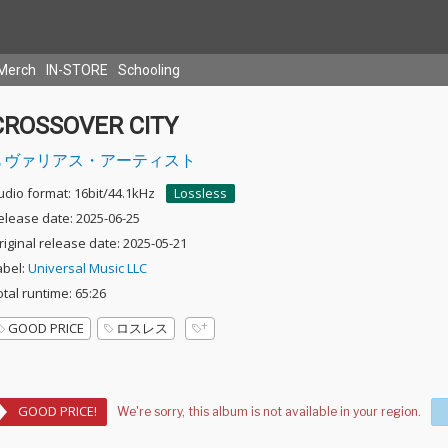
Merch
IN-STORE
Schooling
CROSSOVER CITY
ヴァリアス・アーティスト
udio format: 16bit/44.1kHz
Lossless
elease date: 2025-06-25
riginal release date: 2025-05-21
abel:
Universal Music LLC
otal runtime: 65:26
GOOD PRICE
ロスレス
GOOD PRICE!