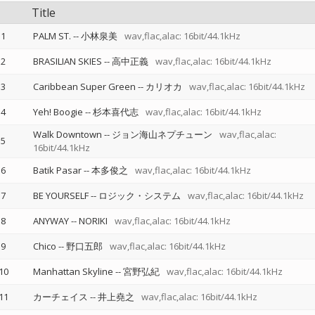
Title
1
PALM ST.
--
小林泉美
wav,flac,alac: 16bit/44.1kHz
2
BRASILIAN SKIES
--
高中正義
wav,flac,alac: 16bit/44.1kHz
3
Caribbean Super Green
--
カリオカ
wav,flac,alac: 16bit/44.1kHz
4
Yeh! Boogie
--
杉本喜代志
wav,flac,alac: 16bit/44.1kHz
Walk Downtown
--
ジョン海山ネプチューン
wav,flac,alac:
5
16bit/44.1kHz
6
Batik Pasar
--
本多俊之
wav,flac,alac: 16bit/44.1kHz
7
BE YOURSELF
--
ロジック・システム
wav,flac,alac: 16bit/44.1kHz
8
ANYWAY
--
NORIKI
wav,flac,alac: 16bit/44.1kHz
9
Chico
--
野口五郎
wav,flac,alac: 16bit/44.1kHz
10
Manhattan Skyline
--
宮野弘紀
wav,flac,alac: 16bit/44.1kHz
11
カーチェイス
--
井上堯之
wav,flac,alac: 16bit/44.1kHz