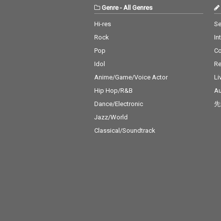
Genre
-
All Genres
Hi-res
Se
Rock
In
Pop
C
Idol
Re
Anime/Game/Voice Actor
Li
Hip Hop/R&B
Au
Dance/Electronic
先
Jazz/World
Classical/Soundtrack