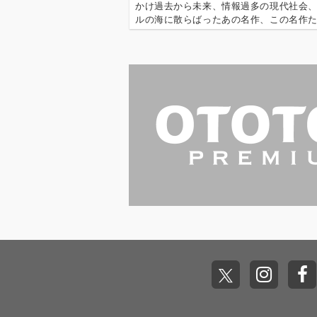
かけ過去から未来、情報過多の現代社会
ルの海に散らばったあの名作、この名作
とつにまとめる仕事人…!〈アーカイ奉行
もデジタルの乱世を治める…!'''〈アーカイ
は…'''1.過去作の…