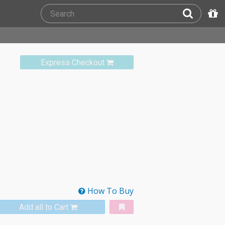
Express Checkout
How To Buy
Add all to Cart