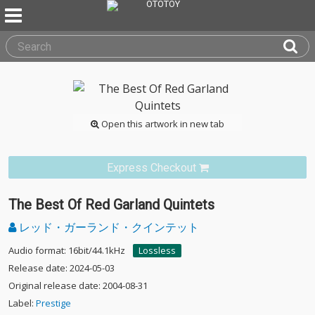
Open this artwork in new tab
Express Checkout
The Best Of Red Garland Quintets
レッド・ガーランド・クインテット
Audio format: 16bit/44.1kHz
Lossless
Release date: 2024-05-03
Original release date: 2004-08-31
Label:
Prestige