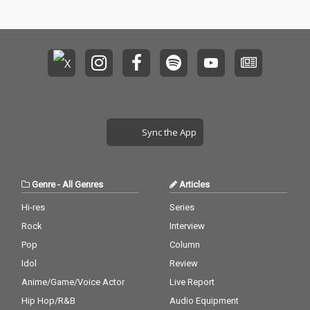
Sync the App
Genre
-
All Genres
Articles
Hi-res
Series
Rock
Interview
Pop
Column
Idol
Review
Anime/Game/Voice Actor
Live Report
Hip Hop/R&B
Audio Equipment