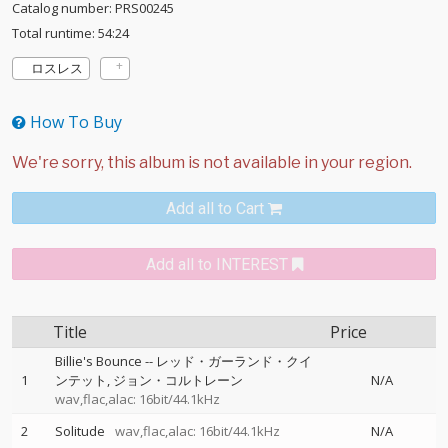
Catalog number: PRS00245
Total runtime: 54:24
ロスレス
How To Buy
Add all to Cart
Add all to INTEREST
Title
Price
Billie's Bounce
--
レッド・ガーランド・クイ
1
ンテット
ジョン・コルトレーン
N/A
wav,flac,alac: 16bit/44.1kHz
2
Solitude
wav,flac,alac: 16bit/44.1kHz
N/A