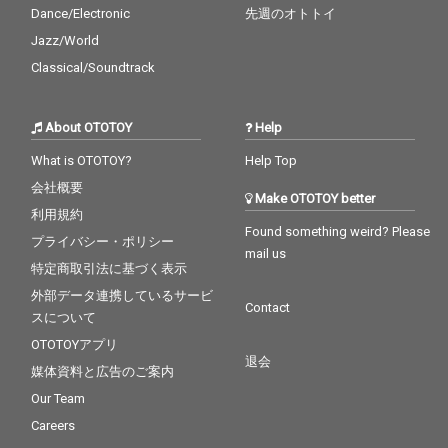
Dance/Electronic
先週のオトトイ
Jazz/World
Classical/Soundtrack
About OTOTOY
Help
What is OTOTOY?
Help Top
会社概要
Make OTOTOY better
利用規約
Found something weird? Please
プライバシー・ポリシー
mail us
特定商取引法に基づく表示
外部データ連携しているサービ
Contact
スについて
OTOTOYアプリ
退会
媒体資料と広告のご案内
Our Team
Careers