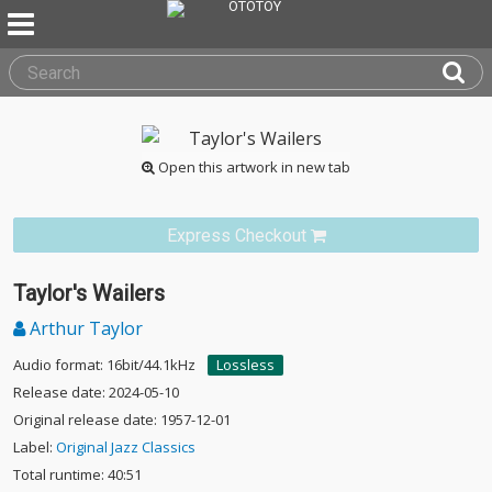
Open this artwork in new tab
Express Checkout
Taylor's Wailers
Arthur Taylor
Audio format: 16bit/44.1kHz
Lossless
Release date: 2024-05-10
Original release date: 1957-12-01
Label:
Original Jazz Classics
Total runtime: 40:51