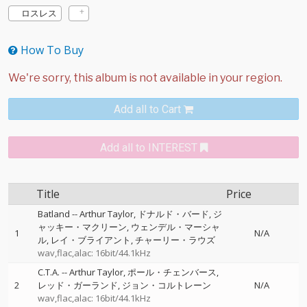
ロスレス
How To Buy
Add all to Cart
Add all to INTEREST
Title
Price
Batland
--
Arthur Taylor
ドナルド・バード
ジ
ャッキー・マクリーン
ウェンデル・マーシャ
1
N/A
ル
レイ・ブライアント
チャーリー・ラウズ
wav,flac,alac: 16bit/44.1kHz
C.T.A.
--
Arthur Taylor
ポール・チェンバース
2
レッド・ガーランド
ジョン・コルトレーン
N/A
wav,flac,alac: 16bit/44.1kHz