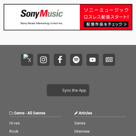
Sync the App
Genre
-
All Genres
Articles
Hi-res
Series
Rock
Interview