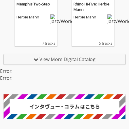
きさを楽しみたい。
Memphis Two-Step
Rhino Hi-Five: Herbie
Mann
Herbie Mann
Herbie Mann
7 tracks
5 tracks
View More Digital Catalog
Error.
Error.