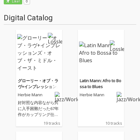
0
Like!
Digital Catalog
グローリー・オブ・ラ
Latin Mann: Afro to Bo
ヴ+インプレッション
ssa to Blues
ズ・オブ・ザ・ミド
Herbie Mann
Herbie Mann
ル・イースト
好対照な内容ながら共
に入手困難だった67年
作がカップリング仕様
で復活！ 本作は、同じ
19 tracks
10 tracks
67年作ながら異なるレ
ーベルからリリースさ
れた2枚「Glory Of Lov