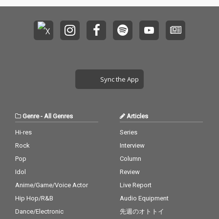
Sync the App
Genre
-
All Genres
Articles
Hi-res
Series
Rock
Interview
Pop
Column
Idol
Review
Anime/Game/Voice Actor
Live Report
Hip Hop/R&B
Audio Equipment
Dance/Electronic
先週のオトトイ