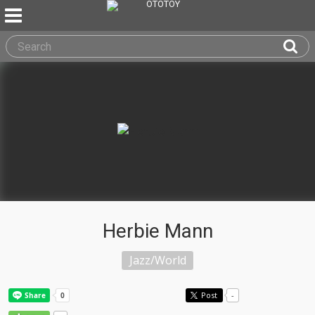
Herbie Mann
Jazz/World
Post
-