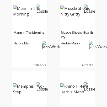
e」と「Impressions O
f The Middle East」を
2in1復刻。前者はA&M
のレーベル・マナーを
感じさせる抜群の選曲
と音像が魅力、M-2,M-
4,M-5といった有名曲が
Mann In The Morning
Muscle Shoals Nitty Gr
見事なまでにハービ
itty
ー・マン仕立てで料理
Herbie Mann
Herbie Mann
されている。 他方、ボ
ーナス・トラックには
トルコ民謡(M-15)や中
東フレーバー溢れる音
像に挑戦したアルバム
10 tracks
6 tracks
「Impressions Of The
Middle East」（アトラ
ンティックよりリリー
ス）を収録。2枚の傑
作盤を通してブラジ
ル、ソウル、ラテンか
らラウンジ、エスニッ
クまで、その豊穣たる
サウンドと振れ幅の大