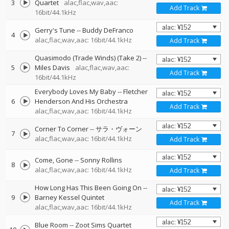
3
Quartet
alac,flac,wav,aac:
Add Track
16bit/44.1kHz
Gerry's Tune
--
Buddy DeFranco
4
alac,flac,wav,aac: 16bit/44.1kHz
Add Track
Quasimodo (Trade Winds) (Take 2)
--
5
Miles Davis
alac,flac,wav,aac:
Add Track
16bit/44.1kHz
Everybody Loves My Baby
--
Fletcher
6
Henderson And His Orchestra
Add Track
alac,flac,wav,aac: 16bit/44.1kHz
Corner To Corner
--
サラ・ヴォーン
7
alac,flac,wav,aac: 16bit/44.1kHz
Add Track
Come, Gone
--
Sonny Rollins
8
alac,flac,wav,aac: 16bit/44.1kHz
Add Track
How Long Has This Been Going On
--
9
Barney Kessel Quintet
Add Track
alac,flac,wav,aac: 16bit/44.1kHz
Blue Room
--
Zoot Sims Quartet