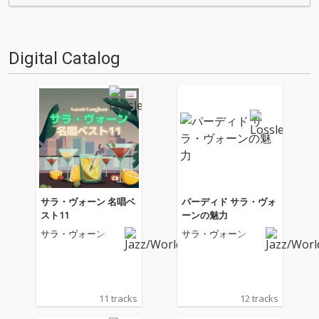
る…!'''〈アーカイ奉行〉と
る…!'''〈アーカイ奉行〉と
は…'''1.過去作の最新リマスター
は…'''1.過去作の最新リマスター
音源 2.これまで未配信…
音源 2.これまで未配信…
Digital Catalog
サラ・ヴォーン 名唱ベ
パーディド サラ・ヴォ
スト11
ーンの魅力
サラ・ヴォーン
サラ・ヴォーン
11 tracks
12 tracks