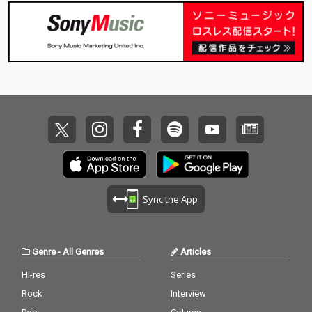
の象徴である「So Wh
at」、深い静寂と緊張
感を湛えた「’Round M
idnight」、そしてバラ
ード表現の極致「My F
unny Valentine」な
ど、ジャズ史に刻まれ
た名演が並びます。 本
作は、ハードバップか
らモード、そしてスタ
ンダードの再解釈ま
で、マイルスの音楽が
持つ知性と美しさを多
面的に味わえる構成で
す。若き日の鋭いアタ
Sync the App
ック、黄金のクインテ
ット期の緊密なアンサ
ンブル、そして成熟し
た抒情性が自然に流れ
Genre
-
All Genres
Articles
るように並べられてい
ます。 特に印象的な三
Hi-res
Series
曲として、モード・ジ
Rock
Interview
ャズの革命を告げる