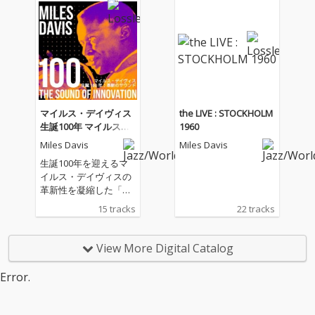
マイルス・デイヴィス
the LIVE : STOCKHOLM
生誕100年 マイルス：
1960
革新のサウンド
Miles Davis
Miles Davis
生誕100年を迎えるマ
イルス・デイヴィスの
革新性を凝縮した「Mil
es Davis 100：The So
15 tracks
22 tracks
und of Innovation（マ
イルス100：革新のサ
ウンド）」は、モダ
View More Digital Catalog
ン・ジャズの歴史を塗
り替えた彼の“音の進
Error.
化”を一枚にまとめた記
念的コンピレーション
です。モード・ジャズ