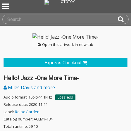
Open this artwork in new tab
Express Checkout
Hello! Jazz -One More Time-
Miles Davis and more
Audio format: 16bit/44.1kHz
Lossless
Release date: 2020-11-11
Label:
Relax Garden
Catalog number: ACLMY-184
Total runtime: 59:10