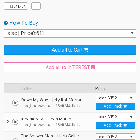
ロスレス
How To Buy
Add all to Cart
Add all to INTEREST
Title
Price
Down My Way
--
Jelly Roll Morton
1
alac,flac,wav,aac: 16bit/44.1kHz
Add Track
Innamorata
--
Dean Martin
2
alac,flac,wav,aac: 16bit/44.1kHz
Add Track
The Answer Man
--
Herb Geller