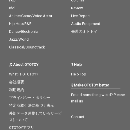
「So What」、夜の静
Pop
Column
けさと孤独を描く「’Ro
Idol
Review
und Midnight」、そし
Anime/Game/Voice Actor
Live Report
てマイルスの繊細なミ
ュート・トランペット
Hip Hop/R&B
Audio Equipment
が胸に迫る「My Funny
Dance/Electronic
先週のオトトイ
Valentine」を挙げるこ
とができます。これら
Jazz/World
は“革新”というテーマ
Classical/Soundtrack
を象徴する楽曲であ
り、彼の音楽がなぜ今
も世界中で聴かれ続け
About OTOTOY
Help
るのかを雄弁に物語っ
ています。 このアルバ
What is OTOTOY?
Help Top
ムは、夜の読書や静か
会社概要
なドライブ、都会の夜
Make OTOTOY better
景を眺める時間、コー
利用規約
ヒータイム、そしてジ
Found something weird? Please
プライバシー・ポリシー
ャズ入門にも最適で
mail us
す。深い余韻と洗練さ
特定商取引法に基づく表示
れたサウンドが、日常
外部データ連携しているサービ
のどんな瞬間にも寄り
Contact
スについて
添い、マイルスの革新
的な精神を感じさせて
OTOTOYアプリ