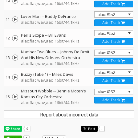
10
alac,flac,wav,aac: 16bit/44.1kHz
Add Track
Lover Man
--
Buddy DeFranco
11
alac,flac,wav,aac: 16bit/44.1kHz
Add Track
Peri's Scope
--
Bill Evans
12
alac,flac,wav,aac: 16bit/44.1kHz
Add Track
Number Two Blues
--
Johnny De Droit
13
And His New Orleans Orchestra
Add Track
alac,flac,wav,aac: 16bit/44.1kHz
Buzzy (Take 1)
--
Miles Davis
14
alac,flac,wav,aac: 16bit/44.1kHz
Add Track
Missouri Wobble
--
Bennie Moten's
15
Kansas City Orchestra
Add Track
alac,flac,wav,aac: 16bit/44.1kHz
Report about incorrect data
Post
-