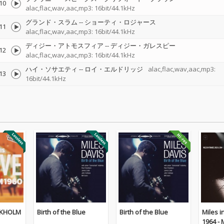
10
alac,flac,wav,aac,mp3: 16bit/44.1kHz
グランド・スラム
--
ショーティ・ロジャース
11
alac,flac,wav,aac,mp3: 16bit/44.1kHz
ディジー・アトモスフィア
--
ディジー・ガレスピー
12
alac,flac,wav,aac,mp3: 16bit/44.1kHz
ハイ・ソサエティ
--
ロイ・エルドリッジ
alac,flac,wav,aac,mp3:
13
16bit/44.1kHz
OCKHOLM
Birth of the Blue
Birth of the Blue
Miles i
1964 - 