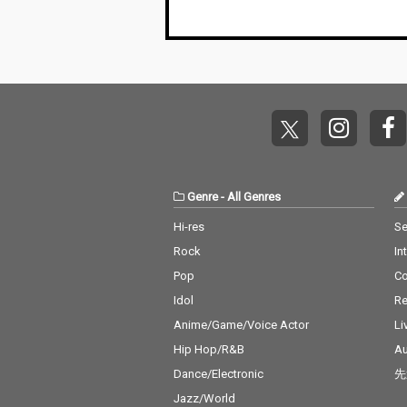
り、彼の音楽がなぜ今
も世界中で聴かれ続け
るのかを雄弁に物語っ
ています。 このアルバ
ムは、夜の読書や静か
なドライブ、都会の夜
景を眺める時間、コー
ヒータイム、そしてジ
ャズ入門にも最適で
す。深い余韻と洗練さ
れたサウンドが、日常
のどんな瞬間にも寄り
Genre
-
All Genres
添い、マイルスの革新
Hi-res
Se
的な精神を感じさせて
くれます。
Rock
In
Pop
C
Idol
Re
Anime/Game/Voice Actor
Li
Hip Hop/R&B
Au
Dance/Electronic
先
Jazz/World