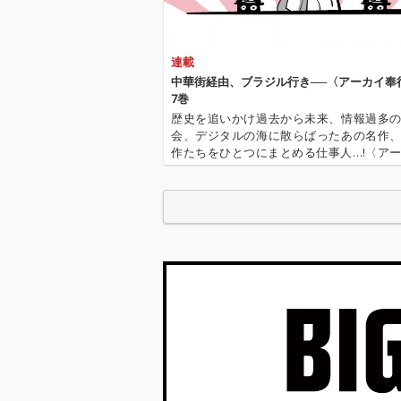
ンダードの再解釈ま
で、マイルスの音楽が
持つ知性と美しさを多
連載
面的に味わえる構成で
す。若き日の鋭いアタ
中華街経由、ブラジル行き──〈アーカイ奉
ック、黄金のクインテ
7巻
ット期の緊密なアンサ
歴史を追いかけ過去から未来、情報過多
ンブル、そして成熟し
会、デジタルの海に散らばったあの名作
た抒情性が自然に流れ
作たちをひとつにまとめる仕事人…!〈ア
るように並べられてい
行〉が今日もデジタルの乱世を治める…!'''
ます。 特に印象的な三
イ奉行〉とは…'''1.過去作の最新リマスター音
曲として、モード・ジ
これまで未配信…
ャズの革命を告げる
「So What」、夜の静
けさと孤独を描く「’Ro
und Midnight」、そし
てマイルスの繊細なミ
ュート・トランペット
が胸に迫る「My Funny
Valentine」を挙げるこ
とができます。これら
は“革新”というテーマ
を象徴する楽曲であ