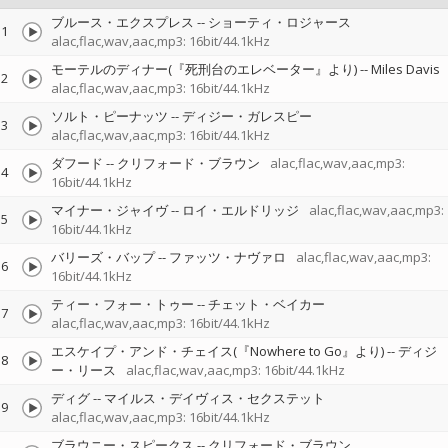
ブルース・エクスプレス
--
ショーティ・ロジャース
1
alac,flac,wav,aac,mp3: 16bit/44.1kHz
モーテルのディナー(『死刑台のエレベーター』より)
--
Miles Davis
2
alac,flac,wav,aac,mp3: 16bit/44.1kHz
ソルト・ピーナッツ
--
ディジー・ガレスピー
3
alac,flac,wav,aac,mp3: 16bit/44.1kHz
ダフード
--
クリフォード・ブラウン
alac,flac,wav,aac,mp3:
4
16bit/44.1kHz
マイナー・ジャイヴ
--
ロイ・エルドリッジ
alac,flac,wav,aac,mp3:
5
16bit/44.1kHz
バリーズ・バップ
--
ファッツ・ナヴァロ
alac,flac,wav,aac,mp3:
6
16bit/44.1kHz
ティー・フォー・トゥー
--
チェット・ベイカー
7
alac,flac,wav,aac,mp3: 16bit/44.1kHz
エスケイプ・アンド・チェイス(『Nowhere to Go』より)
--
ディジ
8
ー・リース
alac,flac,wav,aac,mp3: 16bit/44.1kHz
ディグ
--
マイルス・デイヴィス・セクステット
9
alac,flac,wav,aac,mp3: 16bit/44.1kHz
ブラウニー・スピークス
--
クリフォード・ブラウン