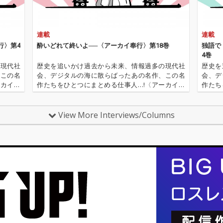
ー(b)
アムス(
の録音
連載
連載
ショー
サック
行〉第4
酔いどれて終いよ──〈アーカイ奉行〉第18巻
独語で
る。（
4巻
ス・デ
の現代社
歴史を追いかけ過去から未来、情報過多の現代社
歴史を
ヨーロッ
、この名
会、デジタルの海に散らばったあの名作、この名
会、デ
7月2
ーカイ奉
作たちをひとつにまとめる仕事人…!〈アーカイ奉
作たち
音） フランスはマイル
〈アーカ
行〉が今日もデジタルの乱世を治める…!'''〈アーカ
行〉が
スにと
源 2.
イ奉行〉とは…'''1.過去作の最新リマスター音源 2.
イ奉行〉
ちろん
これまで未配信…
これま
View More Interviews/Columns
も重要
ーを行
お気に
た。マ
スで演
米以外
く、レ
頻繁に
初めて
ンスで
1949