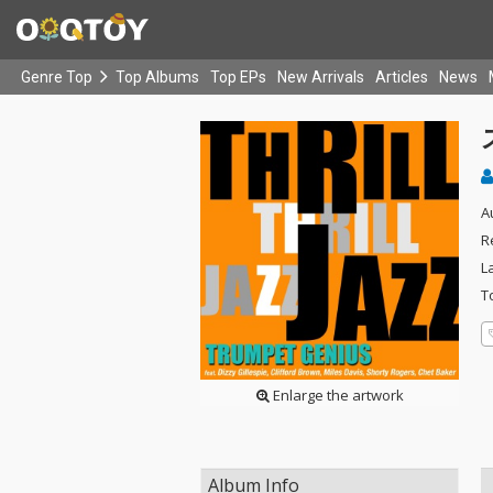
Genre Top
Top Albums
Top EPs
New Arrivals
Articles
News
A
R
L
T
Enlarge the artwork
Album Info