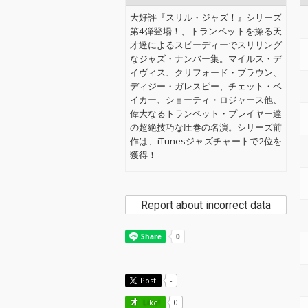
大好評『スリル・ジャズ！』シリーズ
第4弾登場！、トランペットを操る天
才達によるスピーディーでスリリング
なジャズ・ナンバー集。マイルス・デ
イヴィス、クリフォード・ブラウン、
ディジー・ガレスピー、チェット・ベ
イカー、ショーティ・ロジャース他、
偉大なるトランペット・プレイヤー達
の超絶技巧な圧巻の名演。シリーズ前
作は、iTunesジャズチャートで2位を
獲得！
Report about incorrect data
Post
-
Like!
0