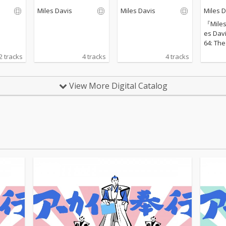
ntet: T
Miles Davis
Miles Davis
Miles D
es, Vol.
『Miles 
es Davi
64: The
s, Vo
2 tracks
4 tracks
4 tracks
の音楽
も極め
【第2
View More Digital Catalog
ット】
であり、
南フラ
アンテ
ズ・フ
3公演（
8日）と
日パリ
スティ
ストと
公演を
1963
ョージ
s)、
ック(p