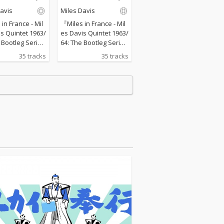
he Bootleg Seri
ntet: The Bootleg Seri
avis
Miles Davis
 8
es, Vol. 8
in France - Mil
『Miles in France - Mil
s Quintet 1963/
es Davis Quintet 1963/
 Bootleg Serie
64: The Bootleg Serie
l. 8』は、マイルス
s, Vol. 8』は、マイルス
35 tracks
35 tracks
的な変遷の中で
の音楽的な変遷の中で
て重要な時期
も極めて重要な時期
期黄金クインテ
【第2期黄金クインテ
全5公演の記録
ット】全5公演の記録
1963年7月、
であり、1963年7月、
ンスで行われた
南フランスで行われた
ィーブ国際ジャ
アンティーブ国際ジャ
ェスティヴァル
ズ・フェスティヴァル
7月26日,27日,2
3公演（7月26日,27日,2
、1964年10月1
8日）と、1964年10月1
・ジャズ・フェ
日パリ・ジャズ・フェ
ヴァル（ファー
スティヴァル（ファー
セカンド）の2
ストとセカンド）の2
収録している。
公演を収録している。
年の録音には、ジ
1963年の録音には、ジ
・コールマン(t
ョージ・コールマン(t
ハービー・ハンコ
s)、ハービー・ハンコ
)、ロン・カータ
ック(p)、ロン・カータ