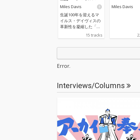
革新のサウンド
Miles Davis
Miles Davis
生誕100年を迎えるマ
イルス・デイヴィスの
革新性を凝縮した「Mil
es Davis 100：The So
15 tracks
2
und of Innovation（マ
イルス100：革新のサ
ウンド）」は、モダ
ン・ジャズの歴史を塗
り替えた彼の“音の進
Error.
化”を一枚にまとめた記
念的コンピレーション
です。モード・ジャズ
Interviews/Columns
の象徴である「So Wh
at」、深い静寂と緊張
感を湛えた「’Round M
idnight」、そしてバラ
ード表現の極致「My F
unny Valentine」な
ど、ジャズ史に刻まれ
た名演が並びます。 本
作は、ハードバップか
らモード、そしてスタ