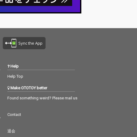
ティヴァル・イ
フェスティヴァル・イ
ナショナル・
ンターナショナル・
ャズに出演した
デ・ジャズに出演した
り、そして亡く
時に遡り、そして亡く
ずか2か月前の1
なるわずか2か月前の1
7月、ニースでコ
991年7月、ニースでコ
トを行ってい
ンサートを行ってい
こに収められた
る。ここに収められた
Sync the App
音源は、レコー
貴重な音源は、レコー
グから約60年経
ディングから約60年経
、マイルスとグ
っても、マイルスとグ
のフランスとの
ループのフランスとの
Help
関係性を示唆
特別な関係性を示唆
Help Top
奏に込められた
し、演奏に込められた
けるすさまじい
進み続けるすさまじい
Make OTOTOY better
ギーを見事にと
エネルギーを見事にと
1960年代
らえている。 1960年代
Found something weird? Please mail us
マイルスはジャ
初頭、マイルスはジャ
れを変えた。19
ズの流れを変えた。19
春、ハービー・ハ
63年春、ハービー・ハ
Contact
クがピアノ、ベ
ンコックがピアノ、ベ
つ
ロン・カータ
ースはロン・カータ
ラムにトニー・
ー、ドラムにトニー・
退会
アムスという新
ウィリアムスという新