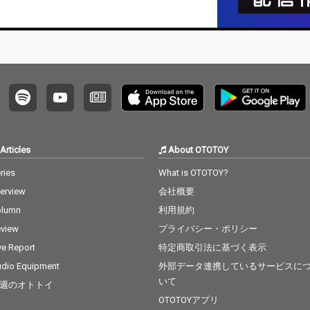
フェス
ンター
デ・ジ
時に遡
なるわ
991年
ンサー
る。こ
貴重な
ディン
っても
ループ
Articles
About OTOTOY
特別な
ries
What is OTOTOY?
し、演
進み続
terview
会社概要
エネル
olumn
利用規約
らえている。 
初頭、
view
プライバシー・ポリシー
ズの流
ve Report
特定商取引法に基づく表示
63年
ンコッ
dio Equipment
外部データ連携しているサービスに
ースは
いて
週のオトトイ
ー、ド
OTOTOYアプリ
ウィリ