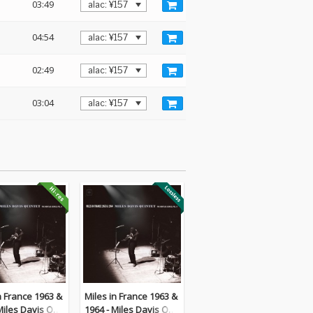
03:49
04:54
02:49
03:04
n France 1963 &
Miles in France 1963 &
Miles Davis Qui
1964 - Miles Davis Qui