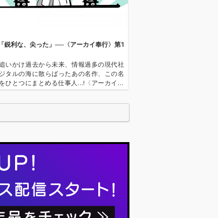
、トニー・ウィリ
ー(b)、トニー・ウィリ
ds)が、1964年
アムス(ds)が、1964年
にはウェイン・
の録音にはウェイン・
ターがテナー・
ショーターがテナー・
スで参加してい
サックスで参加してい
「鋭利な、尖った」──〈アーカイ奉行〉第1
*名盤『マイル
る。（*名盤『マイル
イビス・イン・
ス・デイビス・イン・
追いかけ過去から未来、情報過多の現代社
パ』は1963年
ヨーロッパ』は1963年
ジタルの海に散らばったあの名作、この名
7日のライヴ録
7月27日のライヴ録
をひとつにまとめる仕事人…!〈アーカイ奉
音） フランスはマイル
今日もデジタルの乱世を治める…!'''〈アーカ
って仕事上はも
スにとって仕事上はも
とは…'''1.過去作の最新リマスター音源 2.
プライベートで
ちろんプライベートで
で未配信…
な場所で、ツア
も重要な場所で、ツア
う上でもすぐに
ーを行う上でもすぐに
入りの国になっ
お気に入りの国になっ
イルスがフラン
た。マイルスがフラン
奏した回数は北
スで演奏した回数は北
のどの国より多
米以外のどの国より多
コーディングも
く、レコーディングも
行われている。
頻繁に行われている。
マイルスがフラ
初めてマイルスがフラ
プレイしたのは
ンスでプレイしたのは
年、わずか22歳で
1949年、わずか22歳で