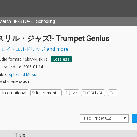
Merch
IN-STORE
Schooling
スリル・ジャズ!- Trumpet Genius
ロイ・エルドリッジ and more
udio format: 16bit/44.1kHz
Lossless
elease date: 2015-01-14
abel:
Splendid Music
otal runtime: 49:00
International
Instrumental
Jazz
ロスレス
Title