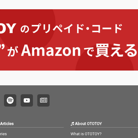
Articles
About OTOTOY
ries
What is OTOTOY?