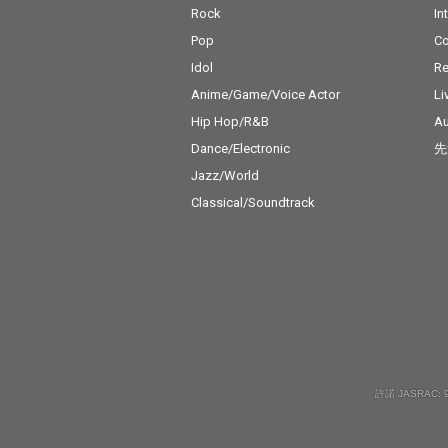
Rock
In
Pop
C
Idol
Re
Anime/Game/Voice Actor
Li
Hip Hop/R&B
Au
Dance/Electronic
先
Jazz/World
Classical/Soundtrack
許諾 JASRAC: 9