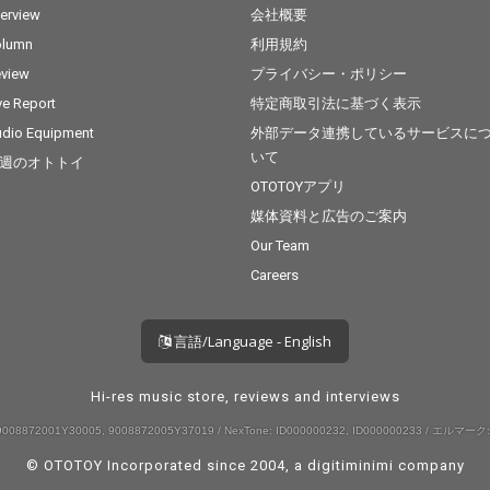
terview
会社概要
olumn
利用規約
view
プライバシー・ポリシー
ve Report
特定商取引法に基づく表示
dio Equipment
外部データ連携しているサービスに
いて
週のオトトイ
OTOTOYアプリ
媒体資料と広告のご案内
Our Team
Careers
言語/Language - English
Hi-res music store, reviews and interviews
008872001Y30005, 9008872005Y37019 / NexTone: ID000000232, ID000000233 / エルマーク:
© OTOTOY Incorporated since 2004, a
digitiminimi
company