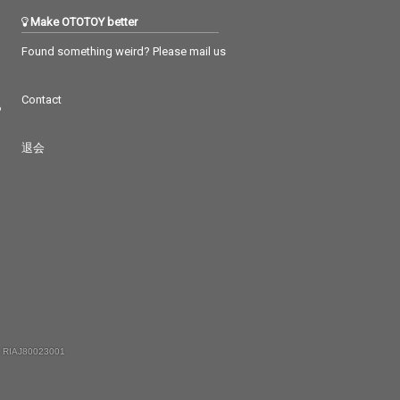
Make OTOTOY better
Found something weird? Please mail us
Contact
つ
退会
 RIAJ80023001