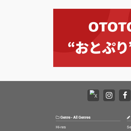
Genre
-
All Genres
Hi-res
Se