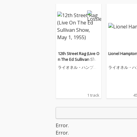
12th Street Rag (Live O
Lionel Hampto
n The Ed Sullivan Sho
w, May 1, 1955)
ライオネル・ハンプト
ライオネル・ハ
ン
ン
1 track
45
Error.
Error.