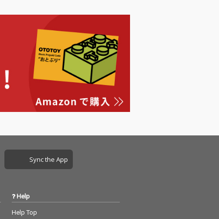
Sync the App
Help
Help Top