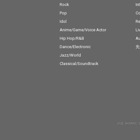
Rock
In
Pop
C
Idol
Re
Anime/Game/Voice Actor
Li
Hip Hop/R&B
Au
Dance/Electronic
先
Jazz/World
Classical/Soundtrack
許諾 JASRAC: 9