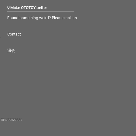
Make OTOTOY better
Found something weird? Please mail us
Contact
つ
退会
 RIAJ80023001