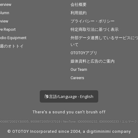
terview
会社概要
olumn
利用規約
view
プライバシー・ポリシー
ve Report
特定商取引法に基づく表示
dio Equipment
外部データ連携しているサービスに
いて
週のオトトイ
OTOTOYアプリ
媒体資料と広告のご案内
Our Team
Careers
言語/Language - English
There's a sound you can't brush off
008872001Y30005, 9008872005Y37019 / NexTone: ID000000232, ID000000233 / エルマーク:
© OTOTOY Incorporated since 2004, a
digitiminimi
company