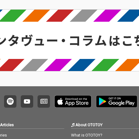
Articles
About OTOTOY
ries
What is OTOTOY?