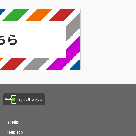
Sync the App
Help
Help Top