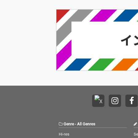
Genre
-
All Genres
Hi-res
Se