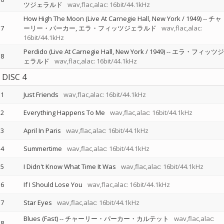
ツジェラルド
wav,flac,alac: 16bit/44.1kHz
How High The Moon (Live At Carnegie Hall, New York / 1949)
--
チャ
7
ーリー・パーカー
エラ・フィッツジェラルド
wav,flac,alac:
16bit/44.1kHz
Perdido (Live At Carnegie Hall, New York / 1949)
--
エラ・フィッツジ
8
ェラルド
wav,flac,alac: 16bit/44.1kHz
DISC 4
1
Just Friends
wav,flac,alac: 16bit/44.1kHz
2
Everything Happens To Me
wav,flac,alac: 16bit/44.1kHz
3
April In Paris
wav,flac,alac: 16bit/44.1kHz
4
Summertime
wav,flac,alac: 16bit/44.1kHz
5
I Didn't Know What Time It Was
wav,flac,alac: 16bit/44.1kHz
6
If I Should Lose You
wav,flac,alac: 16bit/44.1kHz
7
Star Eyes
wav,flac,alac: 16bit/44.1kHz
Blues (Fast)
--
チャーリー・パーカー・カルテット
wav,flac,alac:
8