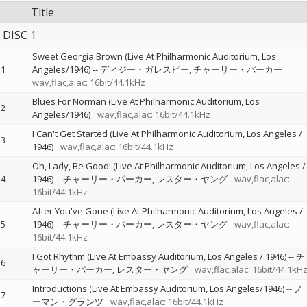
Title
DISC 1
Sweet Georgia Brown (Live At Philharmonic Auditorium, Los
1
Angeles/1946)
--
ディジー・ガレスピー
チャーリー・パーカー
wav,flac,alac: 16bit/44.1kHz
Blues For Norman (Live At Philharmonic Auditorium, Los
2
Angeles/1946)
wav,flac,alac: 16bit/44.1kHz
I Can't Get Started (Live At Philharmonic Auditorium, Los Angeles /
3
1946)
wav,flac,alac: 16bit/44.1kHz
Oh, Lady, Be Good! (Live At Philharmonic Auditorium, Los Angeles /
4
1946)
--
チャーリー・パーカー
レスター・ヤング
wav,flac,alac:
16bit/44.1kHz
After You've Gone (Live At Philharmonic Auditorium, Los Angeles /
5
1946)
--
チャーリー・パーカー
レスター・ヤング
wav,flac,alac:
16bit/44.1kHz
I Got Rhythm (Live At Embassy Auditorium, Los Angeles / 1946)
--
チ
6
ャーリー・パーカー
レスター・ヤング
wav,flac,alac: 16bit/44.1kH
Introductions (Live At Embassy Auditorium, Los Angeles/1946)
--
ノ
7
ーマン・グランツ
wav,flac,alac: 16bit/44.1kHz