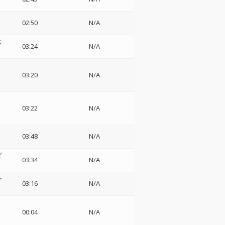
02:50
N/A
ス
03:24
N/A
03:20
N/A
03:22
N/A
03:48
N/A
ピ
03:34
N/A
ー
03:16
N/A
00:04
N/A