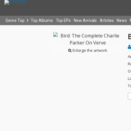
Genre Top
Top Albums
Top EPs
New Arrivals
Articles
News
B
Enlarge the artwork
A
R
O
L
T