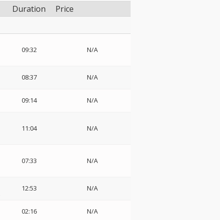
Duration
Price
09:32
N/A
08:37
N/A
09:14
N/A
11:04
N/A
07:33
N/A
12:53
N/A
z
02:16
N/A