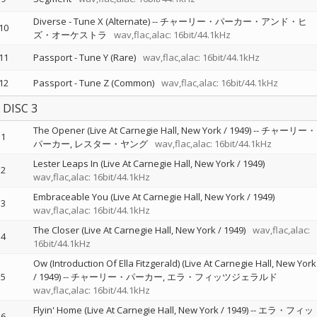
Diverse - Tune X (Alternate)
--
チャーリー・パーカー・アンド・ヒ
10
ズ・オーケストラ
wav,flac,alac: 16bit/44.1kHz
11
Passport - Tune Y (Rare)
wav,flac,alac: 16bit/44.1kHz
12
Passport - Tune Z (Common)
wav,flac,alac: 16bit/44.1kHz
DISC 3
The Opener (Live At Carnegie Hall, New York / 1949)
--
チャーリー・
1
パーカー
レスター・ヤング
wav,flac,alac: 16bit/44.1kHz
Lester Leaps In (Live At Carnegie Hall, New York / 1949)
2
wav,flac,alac: 16bit/44.1kHz
Embraceable You (Live At Carnegie Hall, New York / 1949)
3
wav,flac,alac: 16bit/44.1kHz
The Closer (Live At Carnegie Hall, New York / 1949)
wav,flac,alac:
4
16bit/44.1kHz
Ow (Introduction Of Ella Fitzgerald) (Live At Carnegie Hall, New York
5
/ 1949)
--
チャーリー・パーカー
エラ・フィッツジェラルド
wav,flac,alac: 16bit/44.1kHz
Flyin' Home (Live At Carnegie Hall, New York / 1949)
--
エラ・フィッ
6