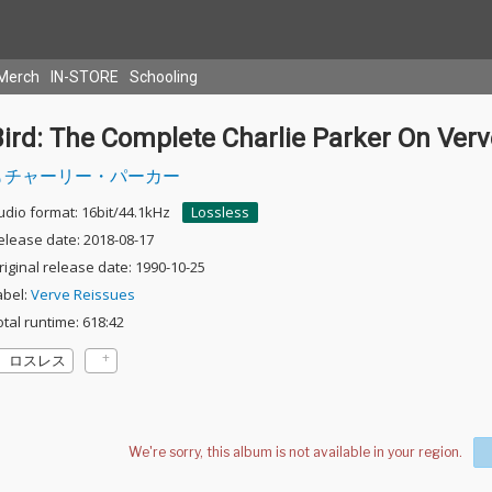
Merch
IN-STORE
Schooling
ird: The Complete Charlie Parker On Verv
チャーリー・パーカー
udio format: 16bit/44.1kHz
Lossless
elease date: 2018-08-17
riginal release date: 1990-10-25
abel:
Verve Reissues
otal runtime: 618:42
ロスレス