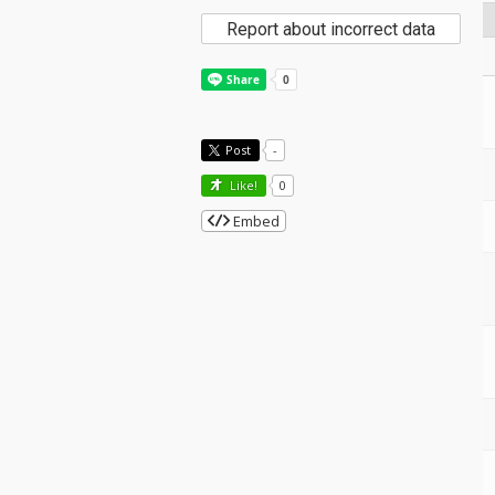
Report about incorrect data
Post
-
Like!
0
Embed