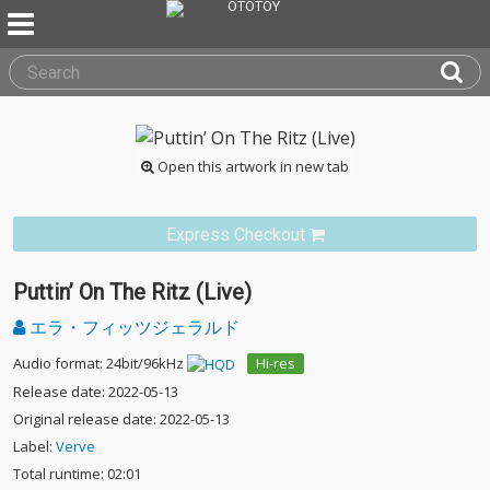
Open this artwork in new tab
Express Checkout
Puttin’ On The Ritz (Live)
エラ・フィッツジェラルド
Audio format: 24bit/96kHz
Hi-res
Release date: 2022-05-13
Original release date: 2022-05-13
Label:
Verve
Total runtime: 02:01