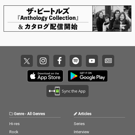
Sync the App
Genre
-
All Genres
Articles
Hi-res
Series
Rock
Interview