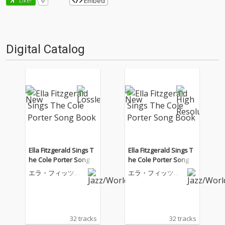
Embed
Like!
0
Digital Catalog
Ella Fitzgerald Sings T
Ella Fitzgerald Sings T
he Cole Porter Song B
he Cole Porter Song B
ook
ook
エラ・フィッツジ
エラ・フィッツジ
ェラルド
ェラルド
32 tracks
32 tracks