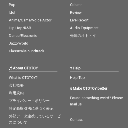
Pop
Column
Idol
Review
Anime/Game/Voice Actor
Live Report
Hip Hop/R&B
Audio Equipment
Dance/Electronic
先週のオトトイ
Jazz/World
Classical/Soundtrack
About OTOTOY
Help
What is OTOTOY?
Help Top
会社概要
Make OTOTOY better
利用規約
Found something weird? Please
プライバシー・ポリシー
mail us
特定商取引法に基づく表示
外部データ連携しているサービ
Contact
スについて