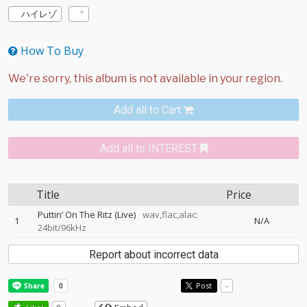
ハイレゾ
How To Buy
Add all to Cart
Add all to INTEREST
Title
Price
Puttin’ On The Ritz (Live)
wav,flac,alac:
1
N/A
24bit/96kHz
Report about incorrect data
Post
-