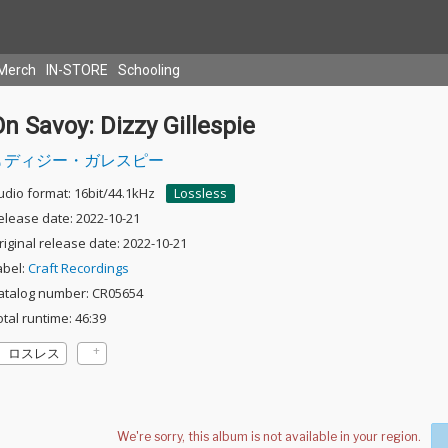
Merch
IN-STORE
Schooling
n Savoy: Dizzy Gillespie
ディジー・ガレスピー
udio format: 16bit/44.1kHz
Lossless
elease date: 2022-10-21
riginal release date: 2022-10-21
abel:
Craft Recordings
atalog number: CR05654
otal runtime: 46:39
ロスレス