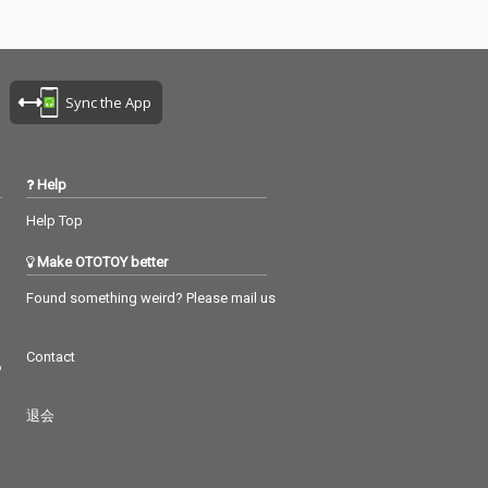
Sync the App
Help
Help Top
Make OTOTOY better
Found something weird? Please mail us
Contact
つ
退会