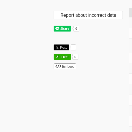
Report about incorrect data
Post
-
Like!
0
Embed