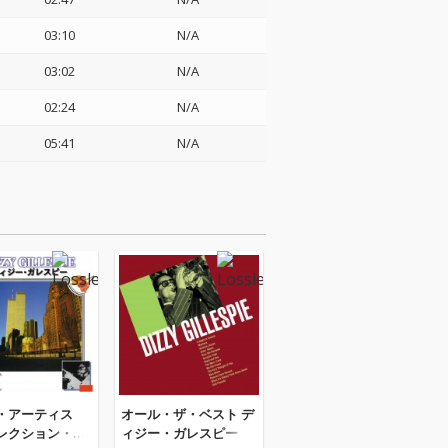
03:10
N/A
03:02
N/A
02:24
N/A
05:41
N/A
・アーティス
オール・ザ・ベスト デ
レクション・デ
ィジー・ガレスピー