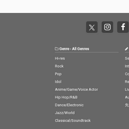
Genre
-
All Genres
Hi-res
Se
Rock
In
Pop
C
Idol
Re
Anime/Game/Voice Actor
Li
Hip Hop/R&B
Au
Dance/Electronic
先
Jazz/World
Classical/Soundtrack