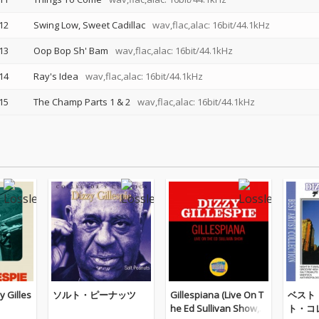
12
Swing Low, Sweet Cadillac
wav,flac,alac: 16bit/44.1kHz
13
Oop Bop Sh' Bam
wav,flac,alac: 16bit/44.1kHz
14
Ray's Idea
wav,flac,alac: 16bit/44.1kHz
15
The Champ Parts 1 & 2
wav,flac,alac: 16bit/44.1kHz
y Gilles
ソルト・ピーナッツ
Gillespiana (Live On T
ベスト
he Ed Sullivan Show, A
ト・コ