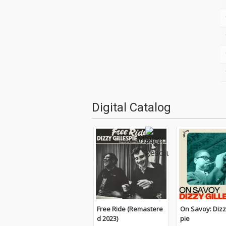
Digital Catalog
Free Ride (Remastere
On Savoy: Dizz
d 2023)
pie