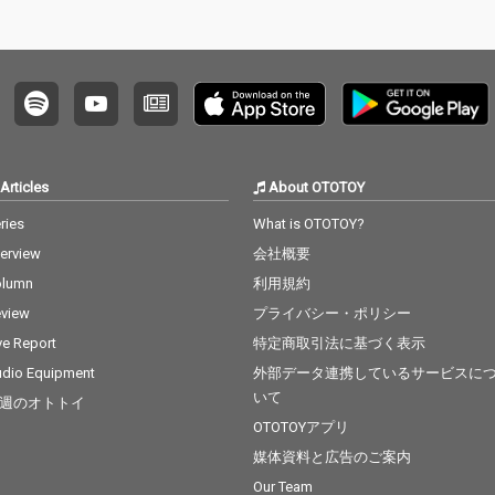
Articles
About OTOTOY
ries
What is OTOTOY?
terview
会社概要
olumn
利用規約
view
プライバシー・ポリシー
ve Report
特定商取引法に基づく表示
dio Equipment
外部データ連携しているサービスに
いて
週のオトトイ
OTOTOYアプリ
媒体資料と広告のご案内
Our Team