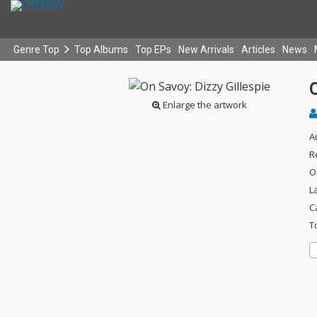
Genre Top
Top Albums
Top EPs
New Arrivals
Articles
News
O
Enlarge the artwork
A
R
O
L
C
T