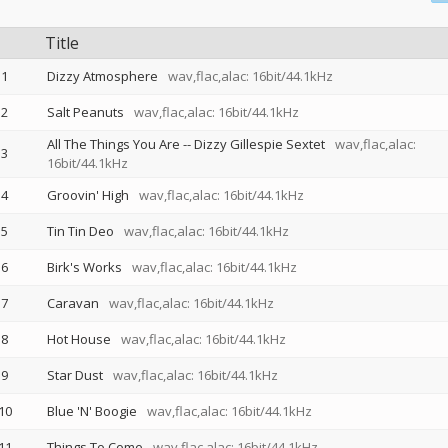
Title
1
Dizzy Atmosphere
wav,flac,alac: 16bit/44.1kHz
2
Salt Peanuts
wav,flac,alac: 16bit/44.1kHz
All The Things You Are
--
Dizzy Gillespie Sextet
wav,flac,alac:
3
16bit/44.1kHz
4
Groovin' High
wav,flac,alac: 16bit/44.1kHz
5
Tin Tin Deo
wav,flac,alac: 16bit/44.1kHz
6
Birk's Works
wav,flac,alac: 16bit/44.1kHz
7
Caravan
wav,flac,alac: 16bit/44.1kHz
8
Hot House
wav,flac,alac: 16bit/44.1kHz
9
Star Dust
wav,flac,alac: 16bit/44.1kHz
10
Blue 'N' Boogie
wav,flac,alac: 16bit/44.1kHz
11
Things To Come
wav,flac,alac: 16bit/44.1kHz