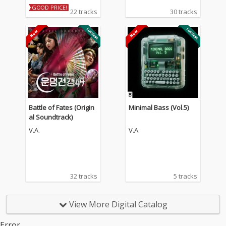
GOOD PRICE!
22 tracks
30 tracks
Battle of Fates (Origin
Minimal Bass (Vol.5)
al Soundtrack)
V.A.
V.A.
32 tracks
5 tracks
View More Digital Catalog
Error.