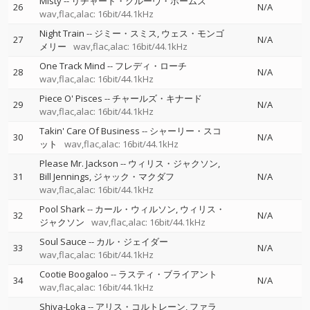
Misty
--
リチャード・グルーヴ・ホームズ
26
N/A
wav,flac,alac: 16bit/44.1kHz
Night Train
--
ジミー・スミス
ウェス・モンゴ
27
N/A
メリー
wav,flac,alac: 16bit/44.1kHz
One Track Mind
--
フレディ・ローチ
28
N/A
wav,flac,alac: 16bit/44.1kHz
Piece O' Pisces
--
チャールズ・キナード
29
N/A
wav,flac,alac: 16bit/44.1kHz
Takin' Care Of Business
--
シャーリー・スコ
30
N/A
ット
wav,flac,alac: 16bit/44.1kHz
Please Mr. Jackson
--
ウィリス・ジャクソン
31
Bill Jennings
ジャック・マクダフ
N/A
wav,flac,alac: 16bit/44.1kHz
Pool Shark
--
カール・ウィルソン
ウィリス・
32
N/A
ジャクソン
wav,flac,alac: 16bit/44.1kHz
Soul Sauce
--
カル・ジェイダー
33
N/A
wav,flac,alac: 16bit/44.1kHz
Cootie Boogaloo
--
ラスティ・ブライアント
34
N/A
wav,flac,alac: 16bit/44.1kHz
Shiva-Loka
--
アリス・コルトレーン
ファラ