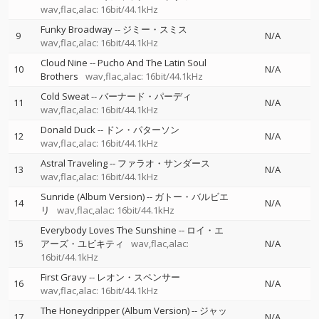
wav,flac,alac: 16bit/44.1kHz
Funky Broadway
--
ジミー・スミス
9
N/A
wav,flac,alac: 16bit/44.1kHz
Cloud Nine
--
Pucho And The Latin Soul
10
N/A
Brothers
wav,flac,alac: 16bit/44.1kHz
Cold Sweat
--
バーナード・パーディ
11
N/A
wav,flac,alac: 16bit/44.1kHz
Donald Duck
--
ドン・パターソン
12
N/A
wav,flac,alac: 16bit/44.1kHz
Astral Traveling
--
ファラオ・サンダース
13
N/A
wav,flac,alac: 16bit/44.1kHz
Sunride (Album Version)
--
ガトー・バルビエ
14
N/A
リ
wav,flac,alac: 16bit/44.1kHz
Everybody Loves The Sunshine
--
ロイ・エ
15
アーズ・ユビキティ
wav,flac,alac:
N/A
16bit/44.1kHz
First Gravy
--
レオン・スペンサー
16
N/A
wav,flac,alac: 16bit/44.1kHz
The Honeydripper (Album Version)
--
ジャッ
17
N/A