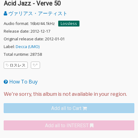
Acid Jazz - Verve 50
ヴァリアス・アーティスト
Audio format: 16bit/44.1kHz
Lossless
Release date: 2012-12-17
Original release date: 2012-01-01
Label:
Decca (UMO)
Total runtime: 287:58
ロスレス
How To Buy
Add all to Cart
Add all to INTEREST