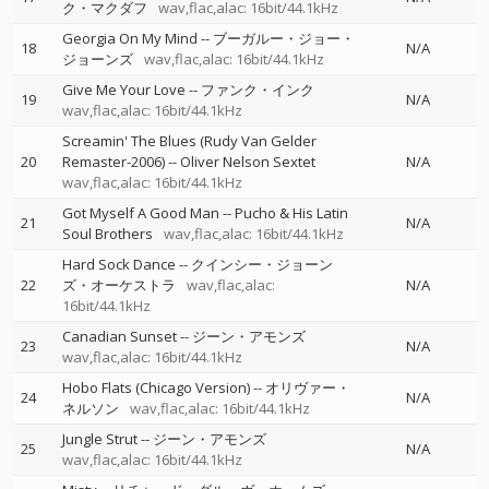
ク・マクダフ
wav,flac,alac: 16bit/44.1kHz
Georgia On My Mind
--
ブーガルー・ジョー・
18
N/A
ジョーンズ
wav,flac,alac: 16bit/44.1kHz
Give Me Your Love
--
ファンク・インク
19
N/A
wav,flac,alac: 16bit/44.1kHz
Screamin' The Blues (Rudy Van Gelder
20
Remaster-2006)
--
Oliver Nelson Sextet
N/A
wav,flac,alac: 16bit/44.1kHz
Got Myself A Good Man
--
Pucho & His Latin
21
N/A
Soul Brothers
wav,flac,alac: 16bit/44.1kHz
Hard Sock Dance
--
クインシー・ジョーン
22
ズ・オーケストラ
wav,flac,alac:
N/A
16bit/44.1kHz
Canadian Sunset
--
ジーン・アモンズ
23
N/A
wav,flac,alac: 16bit/44.1kHz
Hobo Flats (Chicago Version)
--
オリヴァー・
24
N/A
ネルソン
wav,flac,alac: 16bit/44.1kHz
Jungle Strut
--
ジーン・アモンズ
25
N/A
wav,flac,alac: 16bit/44.1kHz