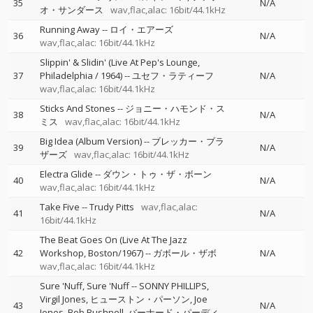
35
N/A
オ・サンダース
wav,flac,alac: 16bit/44.1kHz
Running Away
--
ロイ・エアーズ
36
N/A
wav,flac,alac: 16bit/44.1kHz
Slippin' & Slidin' (Live At Pep's Lounge,
37
Philadelphia / 1964)
--
ユセフ・ラティーフ
N/A
wav,flac,alac: 16bit/44.1kHz
Sticks And Stones
--
ジョニー・ハモンド・ス
38
N/A
ミス
wav,flac,alac: 16bit/44.1kHz
Big Idea (Album Version)
--
ブレッカー・ブラ
39
N/A
ザーズ
wav,flac,alac: 16bit/44.1kHz
Electra Glide
--
ダウン・トゥ・ザ・ボーン
40
N/A
wav,flac,alac: 16bit/44.1kHz
Take Five
--
Trudy Pitts
wav,flac,alac:
41
N/A
16bit/44.1kHz
The Beat Goes On (Live At The Jazz
42
Workshop, Boston/1967)
--
ガボール・ザボ
N/A
wav,flac,alac: 16bit/44.1kHz
Sure 'Nuff, Sure 'Nuff
--
SONNY PHILLIPS
Virgil Jones
ヒューストン・パーソン
Joe
43
N/A
Jones
Bob Bushnell
バーナード・パーディ