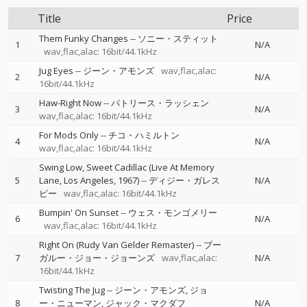
Title
Price
Them Funky Changes
--
ソニー・スティット
1
N/A
wav,flac,alac: 16bit/44.1kHz
Jug Eyes
--
ジーン・アモンズ
wav,flac,alac:
2
N/A
16bit/44.1kHz
Haw-Right Now
--
パトリース・ラッシェン
3
N/A
wav,flac,alac: 16bit/44.1kHz
For Mods Only
--
チコ・ハミルトン
4
N/A
wav,flac,alac: 16bit/44.1kHz
Swing Low, Sweet Cadillac (Live At Memory
5
Lane, Los Angeles, 1967)
--
ディジー・ガレス
N/A
ピー
wav,flac,alac: 16bit/44.1kHz
Bumpin' On Sunset
--
ウェス・モンゴメリー
6
N/A
wav,flac,alac: 16bit/44.1kHz
Right On (Rudy Van Gelder Remaster)
--
ブー
7
ガルー・ジョー・ジョーンズ
wav,flac,alac:
N/A
16bit/44.1kHz
Twisting The Jug
--
ジーン・アモンズ
ジョ
8
ー・ニューマン
ジャック・マクダフ
N/A