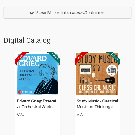
の名作たちをひとつにまとめる
の名作たちをひとつにまとめる
仕事人…!〈アーカイ奉行〉が今
仕事人…!〈アーカイ奉行〉が今
日もデジタルの乱世を治め
日もデジタルの乱世を治め
View More Interviews/Columns
る…!'''〈アーカイ奉行〉と
る…!'''〈アーカイ奉行〉と
は…'''1.過去作の最新リマスター
は…'''1.過去作の最新リマスター
音源 2.これまで未配信…
音源 2.これまで未配信…
Digital Catalog
Edvard Grieg: Essenti
Study Music - Classical
al Orchestral Works
Music for Thinking an
d Concentration (The
V.A.
V.A.
Guitar Edition)