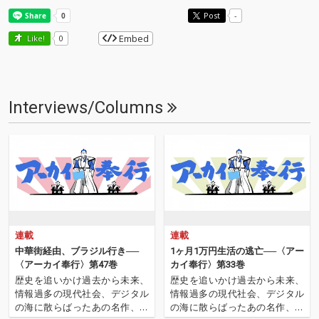
Post
-
Embed
Like!
0
Interviews/Columns
連載
連載
中華街経由、ブラジル行き──
1ヶ月1万円生活の逃亡──〈アー
〈アーカイ奉行〉第47巻
カイ奉行〉第33巻
歴史を追いかけ過去から未来、
歴史を追いかけ過去から未来、
情報過多の現代社会、デジタル
情報過多の現代社会、デジタル
の海に散らばったあの名作、こ
の海に散らばったあの名作、こ