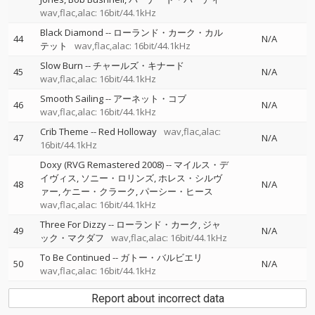
wav,flac,alac: 16bit/44.1kHz
Black Diamond
--
ローランド・カーク・カル
44
N/A
テット
wav,flac,alac: 16bit/44.1kHz
Slow Burn
--
チャールズ・キナード
45
N/A
wav,flac,alac: 16bit/44.1kHz
Smooth Sailing
--
アーネット・コブ
46
N/A
wav,flac,alac: 16bit/44.1kHz
Crib Theme
--
Red Holloway
wav,flac,alac:
47
N/A
16bit/44.1kHz
Doxy (RVG Remastered 2008)
--
マイルス・デ
イヴィス
ソニー・ロリンズ
ホレス・シルヴ
48
N/A
ァー
ケニー・クラーク
パーシー・ヒース
wav,flac,alac: 16bit/44.1kHz
Three For Dizzy
--
ローランド・カーク
ジャ
49
N/A
ック・マクダフ
wav,flac,alac: 16bit/44.1kHz
To Be Continued
--
ガトー・バルビエリ
50
N/A
wav,flac,alac: 16bit/44.1kHz
Report about incorrect data