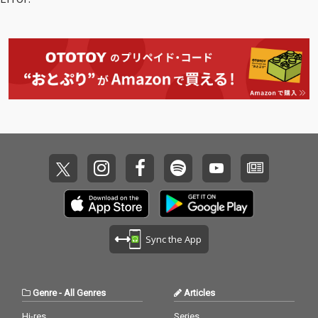
Sync the App
Genre
-
All Genres
Articles
Hi-res
Series