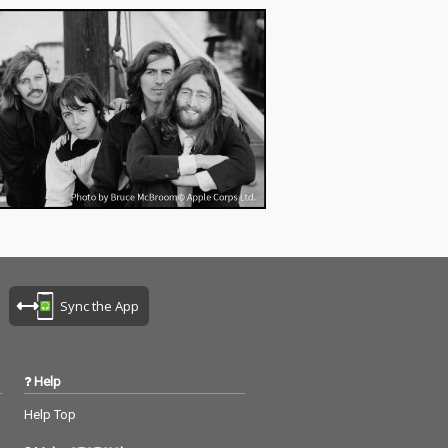
Sync the App
Help
Help Top