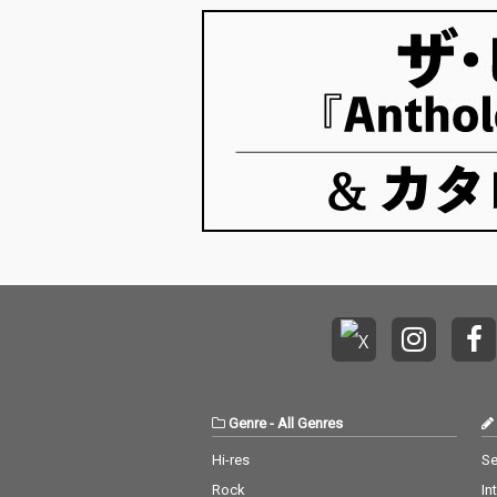
Genre
-
All Genres
Hi-res
Se
Rock
In