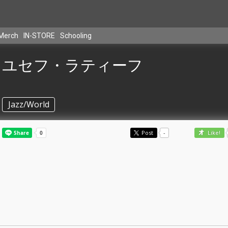
Merch
IN-STORE
Schooling
ユセフ・ラティーフ
Jazz/World
Post
-
Like!