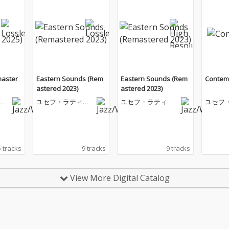
master
Eastern Sounds (Rem
Eastern Sounds (Rem
Contem
astered 2023)
astered 2023)
ー
ユセフ・ラティー
ユセフ・ラティー
ユセフ
フ
フ
フ
5 tracks
9 tracks
9 tracks
View More Digital Catalog