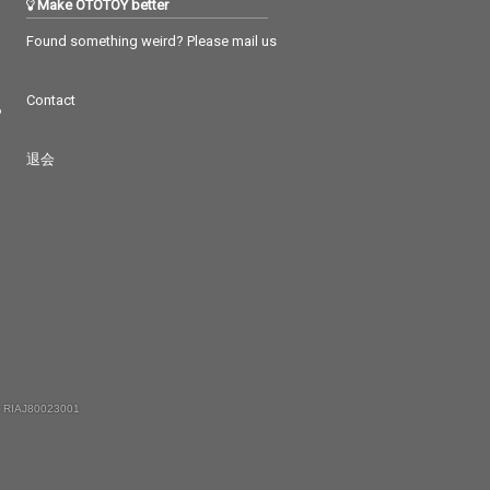
Make OTOTOY better
Found something weird? Please mail us
Contact
つ
退会
 RIAJ80023001