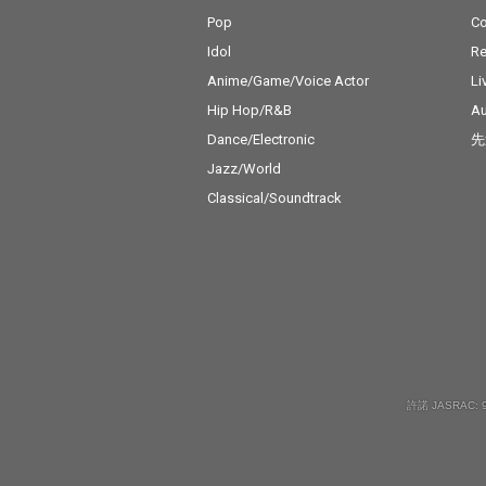
Pop
C
Idol
Re
Anime/Game/Voice Actor
Li
Hip Hop/R&B
Au
Dance/Electronic
先
Jazz/World
Classical/Soundtrack
許諾 JASRAC: 9