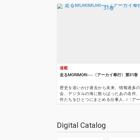
連載
走るMORIMORI──〈アーカイ奉行〉第31巻
歴史を追いかけ過去から未来、情報過多
会、デジタルの海に散らばったあの名作
作たちをひとつにまとめる仕事人…!〈ア
行〉が今日もデジタルの乱世を治める…!'''
イ奉行〉とは…'''1.過去作の最新リマスター音
これまで未配信…
Digital Catalog