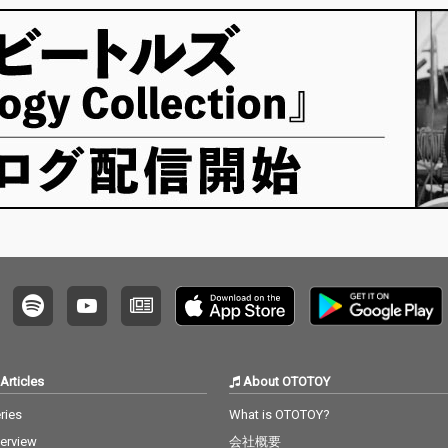
Articles
About OTOTOY
ries
What is OTOTOY?
terview
会社概要