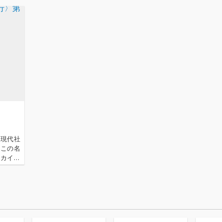
の現代社
、この名
ーカイ奉
〈アーカ
源 2.