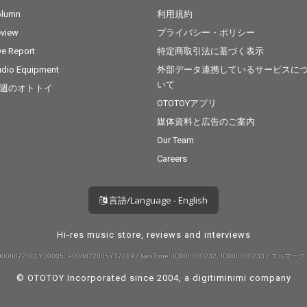
olumn
利用規約
view
プライバシー・ポリシー
ve Report
特定商取引法に基づく表示
dio Equipment
外部データ連携しているサービスに
いて
週のオトトイ
OTOTOYアプリ
媒体資料と広告のご案内
Our Team
Careers
言語/Language - English
Hi-res music store, reviews and interviews
008872001Y30005, 9008872005Y37019 / NexTone: ID000000232, ID000000233 / エルマーク:
© OTOTOY Incorporated since 2004, a
digitiminimi
company