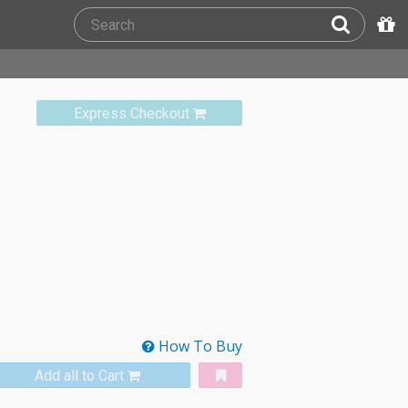
Express Checkout
How To Buy
Add all to Cart