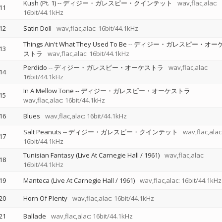
Kush (Pt. 1)
--
ディジー・ガレスピー・クインテット
wav,flac,alac:
11
16bit/44.1kHz
12
Satin Doll
wav,flac,alac: 16bit/44.1kHz
Things Ain't What They Used To Be
--
ディジー・ガレスピー・オー
13
ストラ
wav,flac,alac: 16bit/44.1kHz
Perdido
--
ディジー・ガレスピー・オーケストラ
wav,flac,alac:
14
16bit/44.1kHz
In A Mellow Tone
--
ディジー・ガレスピー・オーケストラ
15
wav,flac,alac: 16bit/44.1kHz
16
Blues
wav,flac,alac: 16bit/44.1kHz
Salt Peanuts
--
ディジー・ガレスピー・クインテット
wav,flac,alac
17
16bit/44.1kHz
Tunisian Fantasy (Live At Carnegie Hall / 1961)
wav,flac,alac:
18
16bit/44.1kHz
19
Manteca (Live At Carnegie Hall / 1961)
wav,flac,alac: 16bit/44.1kHz
20
Horn Of Plenty
wav,flac,alac: 16bit/44.1kHz
21
Ballade
wav,flac,alac: 16bit/44.1kHz