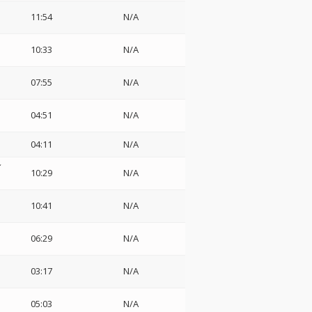
11:54
N/A
10:33
N/A
07:55
N/A
04:51
N/A
04:11
N/A
ィ
10:29
N/A
10:41
N/A
06:29
N/A
03:17
N/A
05:03
N/A