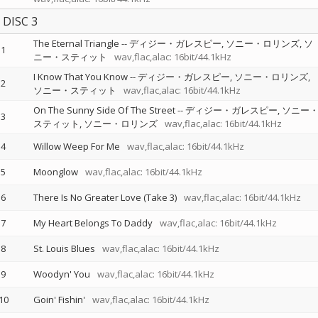
DISC 3
The Eternal Triangle
--
ディジー・ガレスピー
ソニー・ロリンズ
ソ
1
ニー・スティット
wav,flac,alac: 16bit/44.1kHz
I Know That You Know
--
ディジー・ガレスピー
ソニー・ロリンズ
2
ソニー・スティット
wav,flac,alac: 16bit/44.1kHz
On The Sunny Side Of The Street
--
ディジー・ガレスピー
ソニー
3
スティット
ソニー・ロリンズ
wav,flac,alac: 16bit/44.1kHz
4
Willow Weep For Me
wav,flac,alac: 16bit/44.1kHz
5
Moonglow
wav,flac,alac: 16bit/44.1kHz
6
There Is No Greater Love (Take 3)
wav,flac,alac: 16bit/44.1kHz
7
My Heart Belongs To Daddy
wav,flac,alac: 16bit/44.1kHz
8
St. Louis Blues
wav,flac,alac: 16bit/44.1kHz
9
Woodyn' You
wav,flac,alac: 16bit/44.1kHz
10
Goin' Fishin'
wav,flac,alac: 16bit/44.1kHz