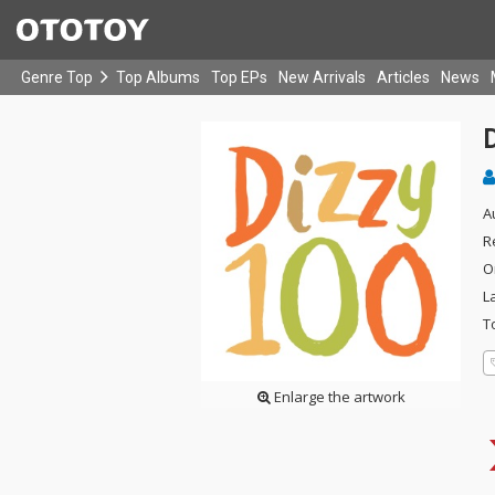
Genre Top
Top Albums
Top EPs
New Arrivals
Articles
News
A
R
O
L
T
Enlarge the artwork