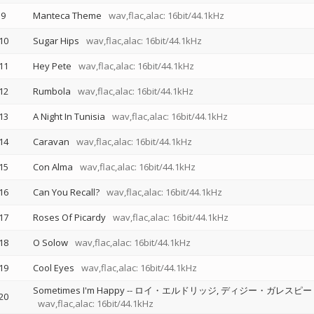
9
Manteca Theme
wav,flac,alac: 16bit/44.1kHz
10
Sugar Hips
wav,flac,alac: 16bit/44.1kHz
11
Hey Pete
wav,flac,alac: 16bit/44.1kHz
12
Rumbola
wav,flac,alac: 16bit/44.1kHz
13
A Night In Tunisia
wav,flac,alac: 16bit/44.1kHz
14
Caravan
wav,flac,alac: 16bit/44.1kHz
15
Con Alma
wav,flac,alac: 16bit/44.1kHz
16
Can You Recall?
wav,flac,alac: 16bit/44.1kHz
17
Roses Of Picardy
wav,flac,alac: 16bit/44.1kHz
18
O Solow
wav,flac,alac: 16bit/44.1kHz
19
Cool Eyes
wav,flac,alac: 16bit/44.1kHz
Sometimes I'm Happy
--
ロイ・エルドリッジ
ディジー・ガレスピー
20
wav,flac,alac: 16bit/44.1kHz