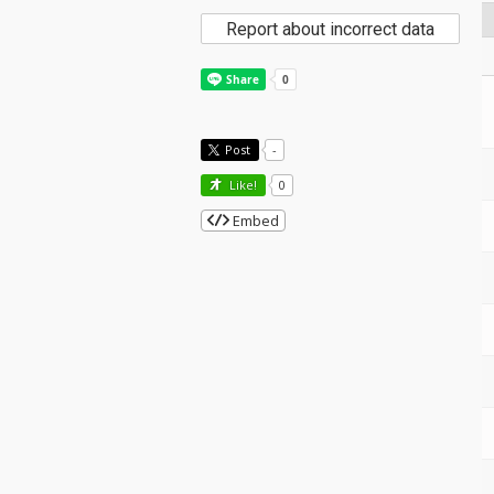
Report about incorrect data
Post
-
Like!
0
Embed