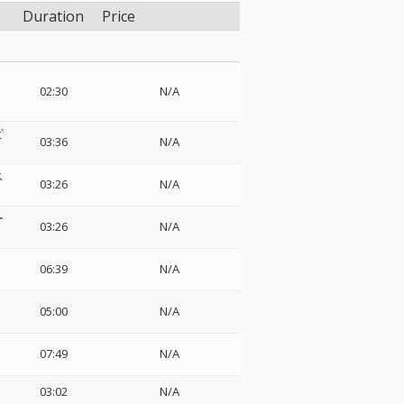
Duration
Price
02:30
N/A
ピ
03:36
N/A
ス
03:26
N/A
ー
03:26
N/A
06:39
N/A
05:00
N/A
07:49
N/A
03:02
N/A