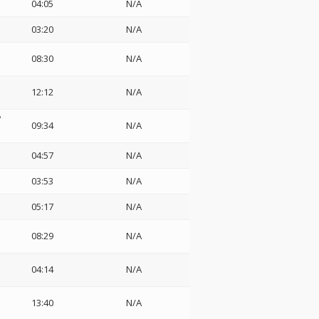
04:05
N/A
03:20
N/A
08:30
N/A
12:12
N/A
ソ
09:34
N/A
04:57
N/A
03:53
N/A
05:17
N/A
08:29
N/A
04:14
N/A
13:40
N/A