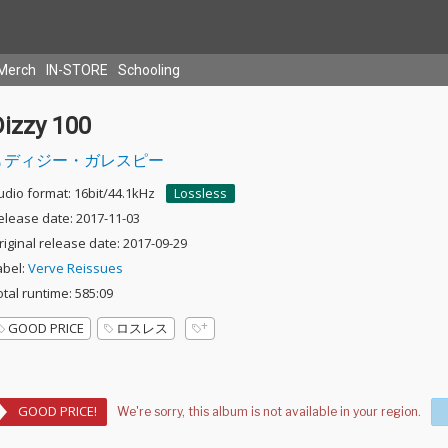
Merch
IN-STORE
Schooling
Dizzy 100
ディジー・ガレスピー
udio format: 16bit/44.1kHz
Lossless
elease date: 2017-11-03
riginal release date: 2017-09-29
abel:
Verve Reissues
otal runtime: 585:09
GOOD PRICE
ロスレス
GOOD PRICE!