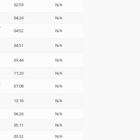
02:59
N/A
04:24
N/A
ケ
04:52
N/A
04:51
N/A
03:44
N/A
11:20
N/A
:
07:08
N/A
13:16
N/A
06:26
N/A
05:11
N/A
03:32
N/A