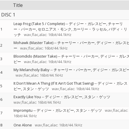
Title
DISC 1
Leap Frog (Take 5 / Complete)
--
ディジー・ガレスピー
チャーリ
1
ー・パーカー
セロニアス・モンク
カーリー・ラッセル
バディ・リ
ッチ
wav,flac,alac: 16bit/44.1kHz
Mohawk (Master Take)
--
チャーリー・パーカー
ディジー・ガレス
2
ー
wav,flac,alac: 16bit/44.1kHz
Bloomdido (Master Take)
--
チャーリー・パーカー
ディジー・ガレ
3
ピー
wav,flac,alac: 16bit/44.1kHz
My Melancholy Baby
--
チャーリー・パーカー
ディジー・ガレスピ
4
wav,flac,alac: 16bit/44.1kHz
It Don't Mean A Thing (If It Ain't Got That Swing)
--
ディジー・ガレス
5
ピー
スタン・ゲッツ
wav,flac,alac: 16bit/44.1kHz
Exactly Like You
--
ディジー・ガレスピー
スタン・ゲッツ
6
wav,flac,alac: 16bit/44.1kHz
Impromptu
--
ディジー・ガレスピー
スタン・ゲッツ
wav,flac,alac:
7
16bit/44.1kHz
8
One Alone
wav,flac,alac: 16bit/44.1kHz