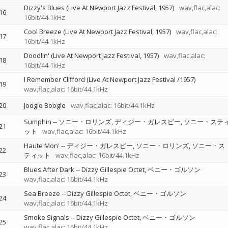
Dizzy's Blues (Live At Newport Jazz Festival, 1957)
wav,flac,alac:
16
16bit/44.1kHz
Cool Breeze (Live At Newport Jazz Festival, 1957)
wav,flac,alac:
17
16bit/44.1kHz
Doodlin' (Live At Newport Jazz Festival, 1957)
wav,flac,alac:
18
16bit/44.1kHz
I Remember Clifford (Live At Newport Jazz Festival /1957)
19
wav,flac,alac: 16bit/44.1kHz
20
Joogie Boogie
wav,flac,alac: 16bit/44.1kHz
Sumphin
--
ソニー・ロリンズ
ディジー・ガレスピー
ソニー・ステ
21
ット
wav,flac,alac: 16bit/44.1kHz
Haute Mon'
--
ディジー・ガレスピー
ソニー・ロリンズ
ソニー・ス
22
ティット
wav,flac,alac: 16bit/44.1kHz
Blues After Dark
--
Dizzy Gillespie Octet
ベニー・ゴルソン
23
wav,flac,alac: 16bit/44.1kHz
Sea Breeze
--
Dizzy Gillespie Octet
ベニー・ゴルソン
24
wav,flac,alac: 16bit/44.1kHz
Smoke Signals
--
Dizzy Gillespie Octet
ベニー・ゴルソン
25
wav,flac,alac: 16bit/44.1kHz