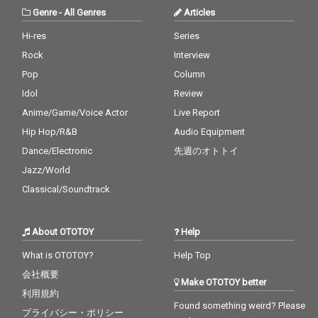
Genre
-
All Genres
Articles
Hi-res
Series
Rock
Interview
Pop
Column
Idol
Review
Anime/Game/Voice Actor
Live Report
Hip Hop/R&B
Audio Equipment
Dance/Electronic
先週のオトトイ
Jazz/World
Classical/Soundtrack
About OTOTOY
Help
What is OTOTOY?
Help Top
会社概要
Make OTOTOY better
利用規約
Found something weird? Please
プライバシー・ポリシー