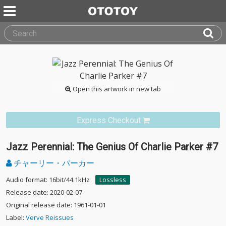
Open this artwork in new tab
Express Checkout
Jazz Perennial: The Genius Of Charlie Parker #7
チャーリー・パーカー
Audio format: 16bit/44.1kHz
Lossless
Release date: 2020-02-07
Original release date: 1961-01-01
Label:
Verve Reissues