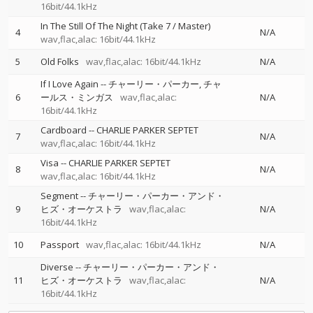
16bit/44.1kHz
In The Still Of The Night (Take 7 / Master)
4
N/A
wav,flac,alac: 16bit/44.1kHz
5
Old Folks
wav,flac,alac: 16bit/44.1kHz
N/A
If I Love Again
--
チャーリー・パーカー
チャ
6
ールス・ミンガス
wav,flac,alac:
N/A
16bit/44.1kHz
Cardboard
--
CHARLIE PARKER SEPTET
7
N/A
wav,flac,alac: 16bit/44.1kHz
Visa
--
CHARLIE PARKER SEPTET
8
N/A
wav,flac,alac: 16bit/44.1kHz
Segment
--
チャーリー・パーカー・アンド・
9
ヒズ・オーケストラ
wav,flac,alac:
N/A
16bit/44.1kHz
10
Passport
wav,flac,alac: 16bit/44.1kHz
N/A
Diverse
--
チャーリー・パーカー・アンド・
11
ヒズ・オーケストラ
wav,flac,alac:
N/A
16bit/44.1kHz