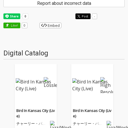
Report about incorrect data
Post
-
Embed
Like!
0
Digital Catalog
Bird In Kansas City (Liv
Bird In Kansas City (Liv
e)
e)
チャーリー・パー
チャーリー・パー
カー
カー