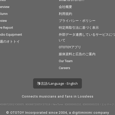
terview
会社概要
olumn
利用規約
view
プライバシー・ポリシー
ve Report
特定商取引法に基づく表示
dio Equipment
外部データ連携しているサービスに
いて
週のオトトイ
OTOTOYアプリ
媒体資料と広告のご案内
Our Team
Careers
言語/Language - English
Connects musicians and fans in Lossless
008872001Y30005, 9008872005Y37019 / NexTone: ID000000232, ID000000233 / エルマーク:
© OTOTOY Incorporated since 2004, a
digitiminimi
company