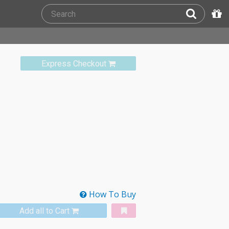
Express Checkout
How To Buy
Add all to Cart