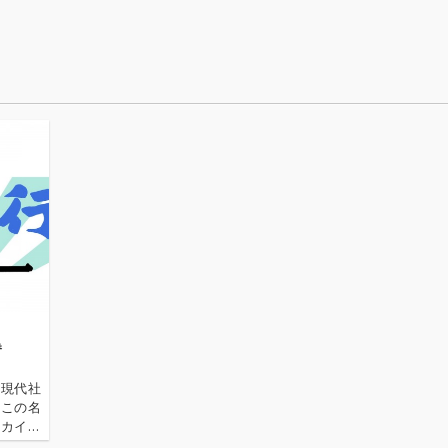
ァ、歌
ルイス・ボンファ、歌
レード
手のマリア・トレード
で優雅
らを迎え、軽快で優雅
・ギタ
なボサ・ノヴァ・ギタ
を優美
ー・セッションを優美
ンとも
に展開。ジョビンとも
初共演。
巻
の現代社
、この名
ーカイ奉
〈アーカ