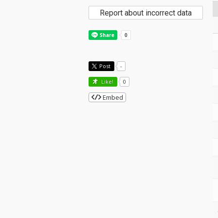
Report about incorrect data
Post
-
Like!
0
Embed