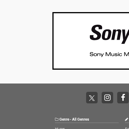
イ奉行〉とは…'''1.過去作の最新リマスター音
これまで未配信…
Genre
-
All Genres
Hi-res
Se