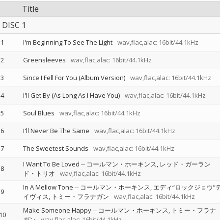
Title
DISC 1
1
I'm Beginning To See The Light
wav,flac,alac: 16bit/44.1kHz
2
Greensleeves
wav,flac,alac: 16bit/44.1kHz
3
Since I Fell For You (Album Version)
wav,flac,alac: 16bit/44.1kHz
4
I'll Get By (As Long As I Have You)
wav,flac,alac: 16bit/44.1kHz
5
Soul Blues
wav,flac,alac: 16bit/44.1kHz
6
I'll Never Be The Same
wav,flac,alac: 16bit/44.1kHz
7
The Sweetest Sounds
wav,flac,alac: 16bit/44.1kHz
I Want To Be Loved
--
コールマン・ホーキンス
レッド・ガーラン
8
ド・トリオ
wav,flac,alac: 16bit/44.1kHz
In A Mellow Tone
--
コールマン・ホーキンス
エディ“ロックジョウ”
9
イヴィス
トミー・フラナガン
wav,flac,alac: 16bit/44.1kHz
Make Someone Happy
--
コールマン・ホーキンス
トミー・フラナ
10
ガン
wav,flac,alac: 16bit/44.1kHz