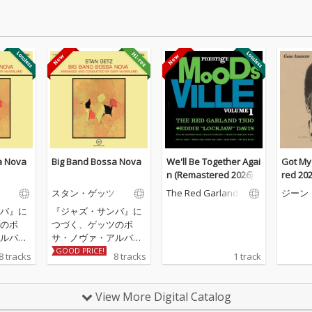
a Nova
Big Band Bossa Nova
We'll Be Together Agai
Got My
n (Remastered 2026)
red 202
スタン・ゲッツ
The Red Garland T
ジーン
rio
バ』に
『ジャズ・サンバ』に
のボ
つづく、ゲッツのボ
ルバム
サ・ノヴァ・アルバム
年作品。
第2弾。1963年作品。
GOOD PRICE!
8 tracks
8 tracks
1 track
が初め
スタン・ゲッツが初め
ーティ
てブラジルのアーティ
的に共
ストたちと本格的に共
View More Digital Catalog
ターの
演した名作。ギターの