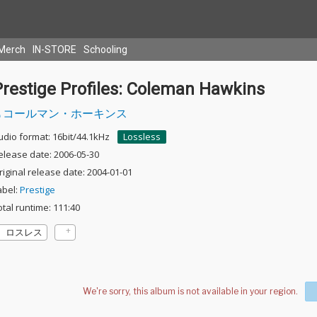
Merch
IN-STORE
Schooling
Prestige Profiles: Coleman Hawkins
コールマン・ホーキンス
udio format: 16bit/44.1kHz
Lossless
elease date: 2006-05-30
riginal release date: 2004-01-01
abel:
Prestige
otal runtime: 111:40
ロスレス