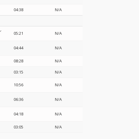
04:38
N/A
ル
05:21
N/A
04:44
N/A
08:28
N/A
03:15
N/A
10:56
N/A
06:36
N/A
04:18
N/A
03:05
N/A