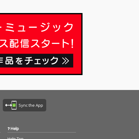
Sync the App
Help
Help Top