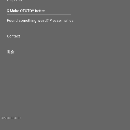
Make OTOTOY better
Found something weird? Please mail us
Contact
つ
退会
 RIAJ80023001