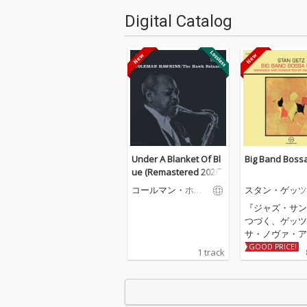
Digital Catalog
Under A Blanket Of Bl
Big Band Boss
ue (Remastered 2026)
コールマン・ホー
スタン・ゲッツ
キンス
『ジャズ・サン
つづく、ゲッツ
サ・ノヴァ・ア
第2弾。1963
GOOD PRICE!
1 track
スタン・ゲッツ
てブラジルのア
ストたちと本格
演した名作。ギ