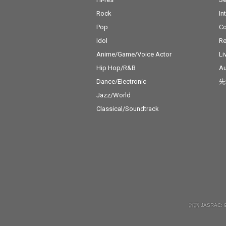
Rock
In
Pop
C
Idol
Re
Anime/Game/Voice Actor
Li
Hip Hop/R&B
Au
Dance/Electronic
先
Jazz/World
Classical/Soundtrack
許諾 JASRAC: 9