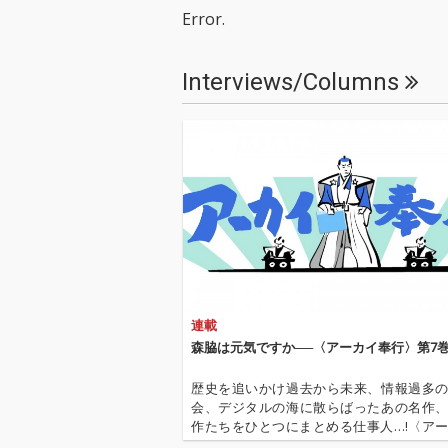
ルイス・ボンフ
Error.
手のマリア・ト
らを迎え、軽快
なボサ・ノヴァ
Interviews/Columns
ー・セッション
に展開。ジョビ
初共演。
連載
森脇は元気ですか──〈アーカイ奉行〉第7
歴史を追いかけ過去から未来、情報過多
会、デジタルの海に散らばったあの名作
作たちをひとつにまとめる仕事人…!〈ア
行〉が今日もデジタルの乱世を治める…!'''