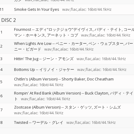
11
Smoke Gets In Your Eyes
wav,flac,alac: 16bit/44.1kHz
DISC 2
Fourmost
--
エディ“ロックジョウ”デイヴィス
バディ・テイト
コー
1
マン・ホーキンス
アーネット・コブ
wav,flac,alac: 16bit/44.1kHz
When Lights Are Low
--
ベニー・カーター
ベン・ウェブスター
バー
2
ニー・ビガード
wav,flac,alac: 16bit/44.1kHz
3
Hittin' The Jug
--
ジーン・アモンズ
wav,flac,alac: 16bit/44.1kHz
4
Bottoms Up
--
イリノイ・ジャケー
wav,flac,alac: 16bit/44.1kHz
Chitlin's (Album Version)
--
Shorty Baker
Doc Cheatham
5
wav,flac,alac: 16bit/44.1kHz
Rompin' At Red Bank (Album Version)
--
Buck Clayton
バディ・テイ
6
ト
wav,flac,alac: 16bit/44.1kHz
Zootcase (Album Version)
--
スタン・ゲッツ
ズート・シムズ
7
wav,flac,alac: 16bit/44.1kHz
8
Twisted
--
ワーデル・グレイ
wav,flac,alac: 16bit/44.1kHz