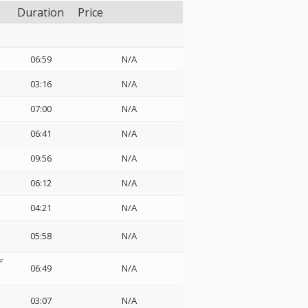
Duration
Price
06:59
N/A
03:16
N/A
07:00
N/A
06:41
N/A
09:56
N/A
06:12
N/A
04:21
N/A
05:58
N/A
デ
06:49
N/A
03:07
N/A