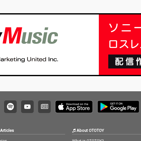
源 2.
Articles
About OTOTOY
ries
What is OTOTOY?