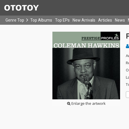
Genre Top
Top Albums
Top EPs
New Arrivals
Articles
News
A
R
O
L
T
Enlarge the artwork