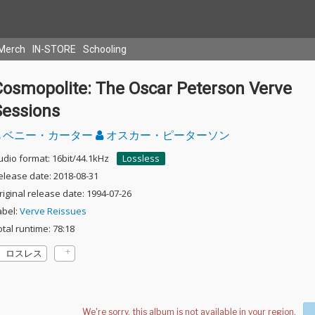
Merch
IN-STORE
Schooling
Cosmopolite: The Oscar Peterson Verve
Sessions
ベニー・カーター
オスカー・ピーターソン
udio format: 16bit/44.1kHz
Lossless
elease date: 2018-08-31
riginal release date: 1994-07-26
abel:
Verve Reissues
otal runtime: 78:18
ロスレス