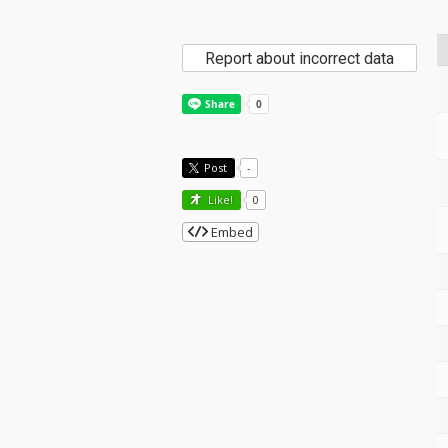
Report about incorrect data
Post
-
Like!
0
Embed