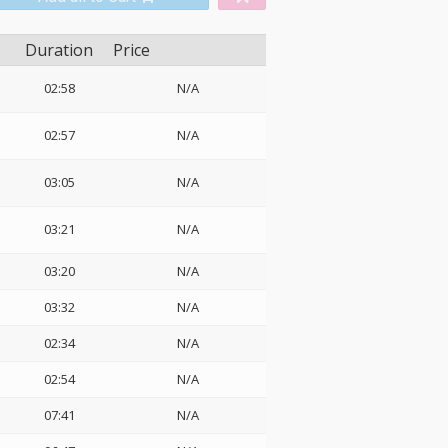
Duration
Price
・
02:58
N/A
02:57
N/A
03:05
N/A
03:21
N/A
03:20
N/A
03:32
N/A
02:34
N/A
02:54
N/A
07:41
N/A