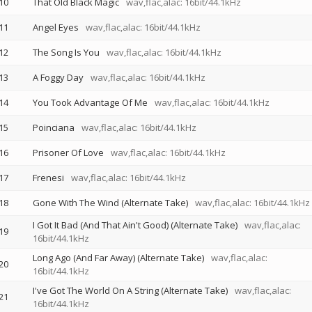
10
That Old Black Magic
wav,flac,alac: 16bit/44.1kHz
11
Angel Eyes
wav,flac,alac: 16bit/44.1kHz
12
The Song Is You
wav,flac,alac: 16bit/44.1kHz
13
A Foggy Day
wav,flac,alac: 16bit/44.1kHz
14
You Took Advantage Of Me
wav,flac,alac: 16bit/44.1kHz
15
Poinciana
wav,flac,alac: 16bit/44.1kHz
16
Prisoner Of Love
wav,flac,alac: 16bit/44.1kHz
17
Frenesi
wav,flac,alac: 16bit/44.1kHz
18
Gone With The Wind (Alternate Take)
wav,flac,alac: 16bit/44.1kHz
I Got It Bad (And That Ain't Good) (Alternate Take)
wav,flac,alac:
19
16bit/44.1kHz
Long Ago (And Far Away) (Alternate Take)
wav,flac,alac:
20
16bit/44.1kHz
I've Got The World On A String (Alternate Take)
wav,flac,alac:
21
16bit/44.1kHz