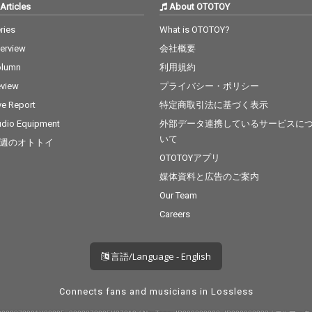
Articles
About OTOTOY
ries
What is OTOTOY?
terview
会社概要
olumn
利用規約
view
プライバシー・ポリシー
ve Report
特定商取引法に基づく表示
dio Equipment
外部データ連携しているサービスに
いて
週のオトトイ
OTOTOYアプリ
媒体資料と広告のご案内
Our Team
Careers
言語/Language - English
Connects fans and musicians in Lossless