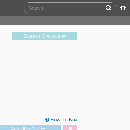
Express Checkout
How To Buy
Add all to Cart