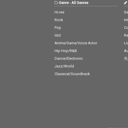
Genre
-
All Genres
Hi-res
Se
Rock
In
Pop
C
Idol
Re
Anime/Game/Voice Actor
Li
Hip Hop/R&B
Au
Dance/Electronic
先
Jazz/World
Classical/Soundtrack