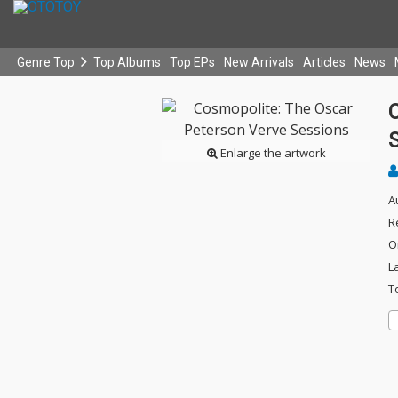
Genre Top
Top Albums
Top EPs
New Arrivals
Articles
News
Enlarge the artwork
A
R
O
L
T