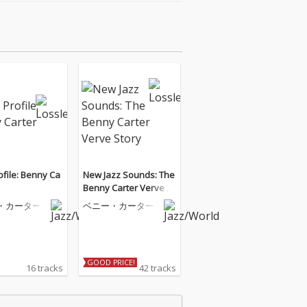
ofile: Benny Ca
New Jazz Sounds: The
Benny Carter Verve St
ory
・カーター
ベニー・カーター
GOOD PRICE!
16 tracks
42 tracks