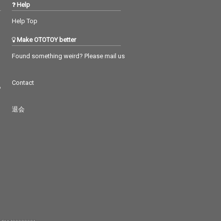
Help
Help Top
Make OTOTOY better
Found something weird? Please mail us
Contact
つ
退会