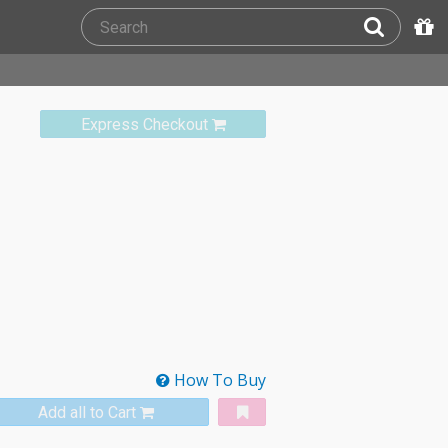
Express Checkout
How To Buy
Add all to Cart