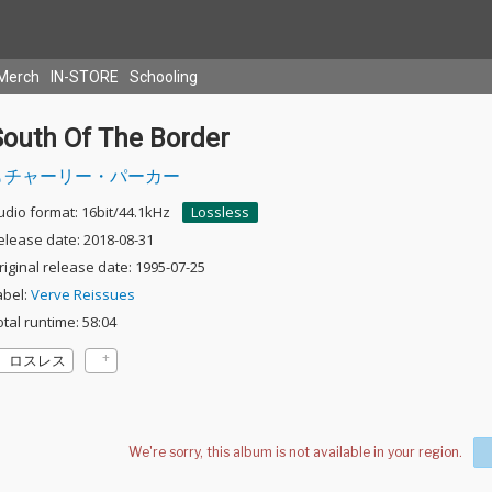
Merch
IN-STORE
Schooling
South Of The Border
チャーリー・パーカー
udio format: 16bit/44.1kHz
Lossless
elease date: 2018-08-31
riginal release date: 1995-07-25
abel:
Verve Reissues
otal runtime: 58:04
ロスレス