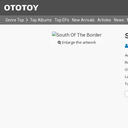
Genre Top
Top Albums
Top EPs
New Arrivals
Articles
News
Enlarge the artwork
A
R
O
L
T