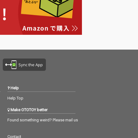
Sync the App
Help
Help Top
Make OTOTOY better
Found something weird? Please mail us
Contact