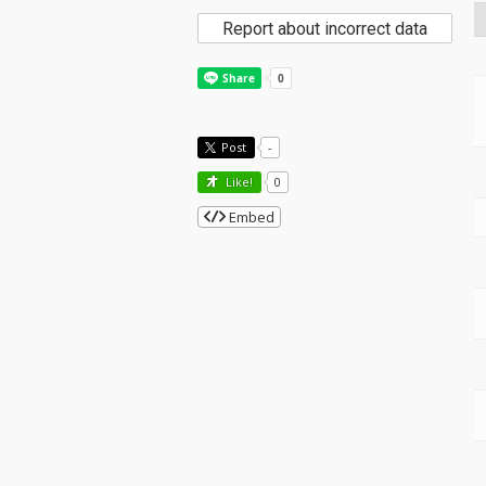
Report about incorrect data
Post
-
Like!
0
Embed