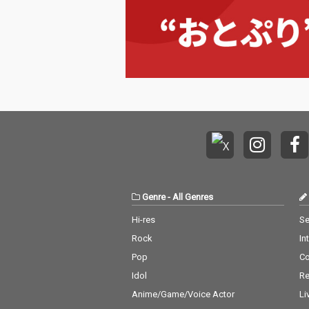
Genre
-
All Genres
Hi-res
Se
Rock
In
Pop
C
Idol
Re
Anime/Game/Voice Actor
Li