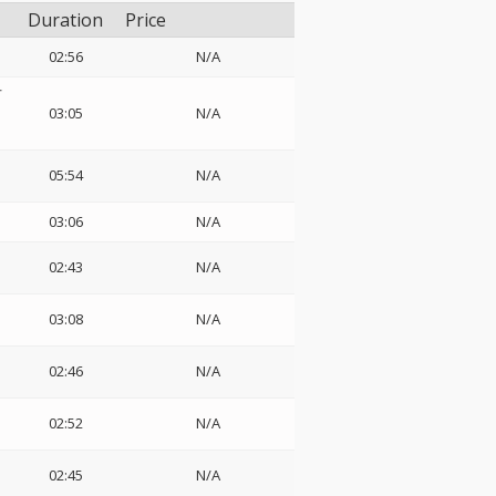
Duration
Price
02:56
N/A
オ
03:05
N/A
05:54
N/A
03:06
N/A
02:43
N/A
03:08
N/A
02:46
N/A
02:52
N/A
02:45
N/A