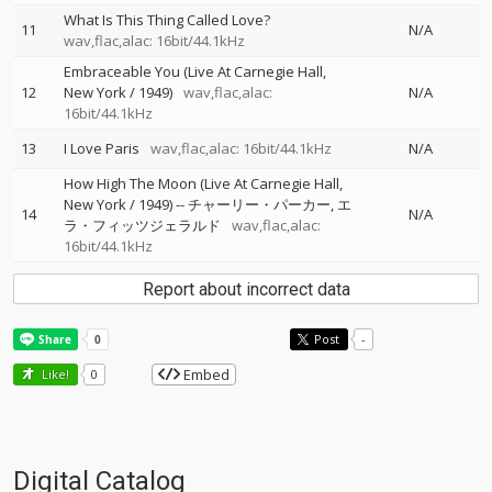
What Is This Thing Called Love?
11
N/A
wav,flac,alac: 16bit/44.1kHz
Embraceable You (Live At Carnegie Hall,
12
New York / 1949)
wav,flac,alac:
N/A
16bit/44.1kHz
13
I Love Paris
wav,flac,alac: 16bit/44.1kHz
N/A
How High The Moon (Live At Carnegie Hall,
New York / 1949)
--
チャーリー・パーカー
エ
14
N/A
ラ・フィッツジェラルド
wav,flac,alac:
16bit/44.1kHz
Report about incorrect data
Post
-
Embed
Like!
0
Digital Catalog