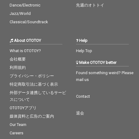
Dance/Electronic
先週のオトトイ
Jazz/World
Classical/Soundtrack
About OTOTOY
Help
What is OTOTOY?
Help Top
会社概要
Make OTOTOY better
利用規約
Found something weird? Please
プライバシー・ポリシー
mail us
特定商取引法に基づく表示
外部データ連携しているサービ
Contact
スについて
OTOTOYアプリ
退会
媒体資料と広告のご案内
Our Team
Careers