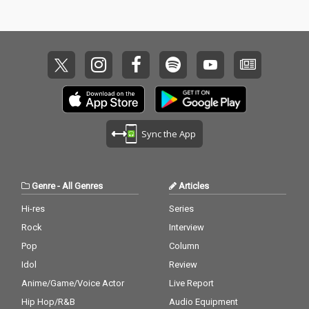
Sync the App
Genre
-
All Genres
Articles
Hi-res
Series
Rock
Interview
Pop
Column
Idol
Review
Anime/Game/Voice Actor
Live Report
Hip Hop/R&B
Audio Equipment