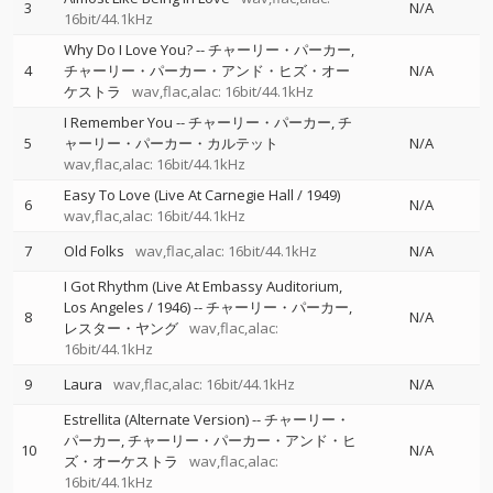
3
N/A
16bit/44.1kHz
Why Do I Love You?
--
チャーリー・パーカー
4
チャーリー・パーカー・アンド・ヒズ・オー
N/A
ケストラ
wav,flac,alac: 16bit/44.1kHz
I Remember You
--
チャーリー・パーカー
チ
5
ャーリー・パーカー・カルテット
N/A
wav,flac,alac: 16bit/44.1kHz
Easy To Love (Live At Carnegie Hall / 1949)
6
N/A
wav,flac,alac: 16bit/44.1kHz
7
Old Folks
wav,flac,alac: 16bit/44.1kHz
N/A
I Got Rhythm (Live At Embassy Auditorium,
Los Angeles / 1946)
--
チャーリー・パーカー
8
N/A
レスター・ヤング
wav,flac,alac:
16bit/44.1kHz
9
Laura
wav,flac,alac: 16bit/44.1kHz
N/A
Estrellita (Alternate Version)
--
チャーリー・
パーカー
チャーリー・パーカー・アンド・ヒ
10
N/A
ズ・オーケストラ
wav,flac,alac:
16bit/44.1kHz