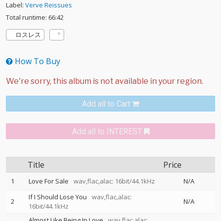
Label:
Verve Reissues
Total runtime: 66:42
ロスレス
How To Buy
Add all to Cart
Add all to INTEREST
Title
Price
1
Love For Sale
wav,flac,alac: 16bit/44.1kHz
N/A
If I Should Lose You
wav,flac,alac:
2
N/A
16bit/44.1kHz
Almost Like Being In Love
wav,flac,alac: