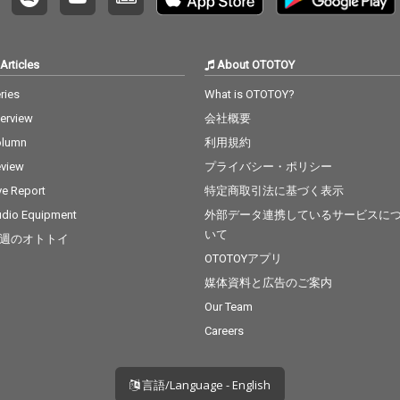
Articles
About OTOTOY
ries
What is OTOTOY?
terview
会社概要
olumn
利用規約
view
プライバシー・ポリシー
ve Report
特定商取引法に基づく表示
dio Equipment
外部データ連携しているサービスに
いて
週のオトトイ
OTOTOYアプリ
媒体資料と広告のご案内
Our Team
Careers
言語/Language - English