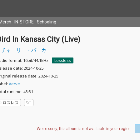
Merch
IN-STORE
Schooling
ird In Kansas City (Live)
チャーリー・パーカー
udio format: 16bit/44.1kHz
Lossless
elease date: 2024-10-25
riginal release date: 2024-10-25
abel:
Verve
otal runtime: 45:51
ロスレス