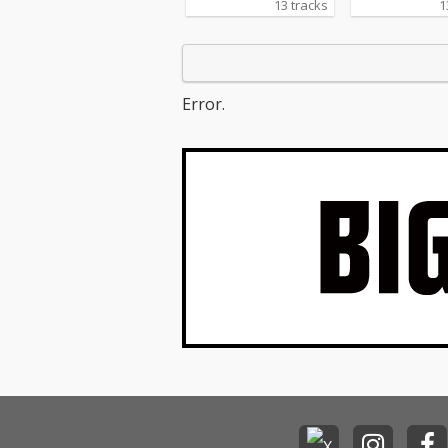
13 tracks
1
Error.