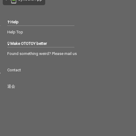
Help
Help Top
Make OTOTOY better
Found something weird? Please mail us
Contact
つ
退会