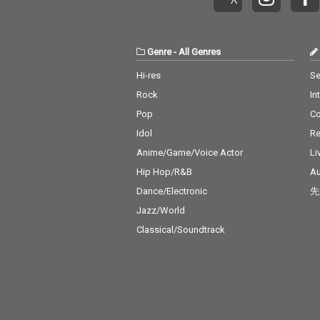
Genre
-
All Genres
Hi-res
Se
Rock
In
Pop
C
Idol
Re
Anime/Game/Voice Actor
Li
Hip Hop/R&B
Au
Dance/Electronic
先
Jazz/World
Classical/Soundtrack