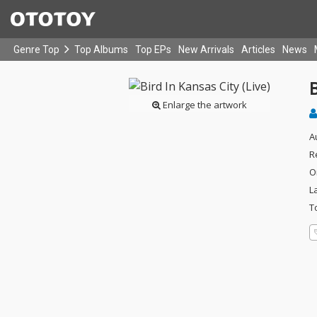
Genre Top
Top Albums
Top EPs
New Arrivals
Articles
News
B
Enlarge the artwork
A
R
O
L
T