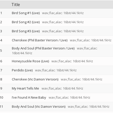
Title
1
Bird Song #1 (Live)
wav,flac,alac: 16bit/44.1kHz
2
Bird Song #2 (Live)
wav,flac,alac: 16bit/44.1kHz
3
Bird Song #3 (Live)
wav,flac,alac: 16bit/44.1kHz
4
Cherokee (Phil Baxter Version / Live)
wav,flac,alac: 16bit/44.1kHz
Body And Soul (Phil Baxter Version / Live)
wav,flac,alac:
5
16bit/44.1kHz
6
Honeysuckle Rose (Live)
wav,flac,alac: 16bit/44.1kHz
7
Perdido (Live)
wav,flac,alac: 16bit/44.1kHz
8
Cherokee (Vic Damon Version)
wav,flac,alac: 16bit/44.1kHz
9
My Heart Tells Me
wav,flac,alac: 16bit/44.1kHz
10
I’ve Found A New Baby
wav,flac,alac: 16bit/44.1kHz
11
Body And Soul (Vic Damon Version)
wav,flac,alac: 16bit/44.1kHz