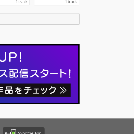
1 track
1 track
Sync the App