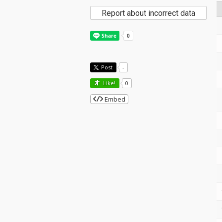
Report about incorrect data
Post
-
Like!
0
Embed