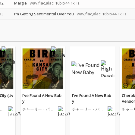
12
Margie
wav,flac,alac: 16bit/44.1kHz
13
I’m Getting Sentimental Over You
wav,flac,alac: 16bit/44.1kHz
ity (Liv
I've Found A New Bab
I've Found A New Bab
Cheroke
y
y
Version
ー
チャーリー・パー
チャーリー・パー
チャー
カー
カー
カー