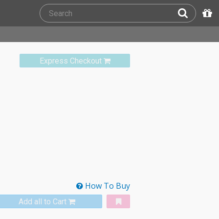
Express Checkout
How To Buy
Add all to Cart