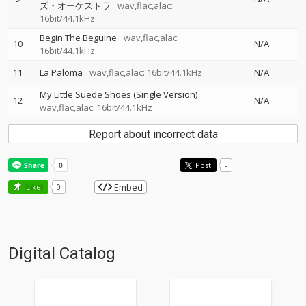
ズ・オーケストラ
wav,flac,alac:
16bit/44.1kHz
Begin The Beguine
wav,flac,alac:
10
N/A
16bit/44.1kHz
11
La Paloma
wav,flac,alac: 16bit/44.1kHz
N/A
My Little Suede Shoes (Single Version)
12
N/A
wav,flac,alac: 16bit/44.1kHz
Report about incorrect data
Post
-
Embed
Like!
0
Digital Catalog