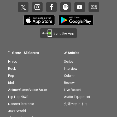
Sync the App
Genre
-
All Genres
Articles
Hi-res
Series
Rock
Interview
Pop
Column
Idol
Review
Anime/Game/Voice Actor
Live Report
Hip Hop/R&B
Audio Equipment
Dance/Electronic
先週のオトトイ
Jazz/World