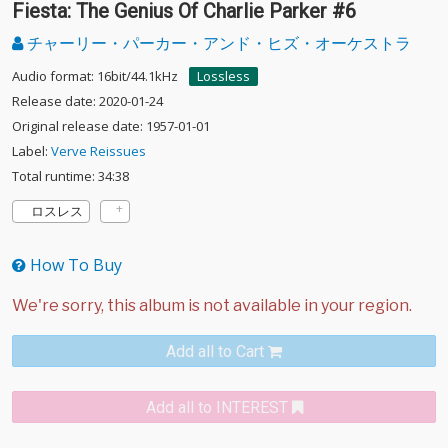
Fiesta: The Genius Of Charlie Parker #6
チャーリー・パーカー・アンド・ヒズ・オーケストラ
Audio format: 16bit/44.1kHz
Lossless
Release date: 2020-01-24
Original release date: 1957-01-01
Label:
Verve Reissues
Total runtime: 34:38
ロスレス
How To Buy
Add all to Cart
Add all to INTEREST