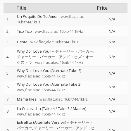
Title
Price
Un Poquito De Tu Amor
wav,flac,alac:
1
N/A
16bit/44.1kHz
2
Tico Tico
wav,flac,alac: 16bit/44.1kHz
N/A
3
Fiesta
wav,flac,alac: 16bit/44.1kHz
N/A
Why Do I Love You?
--
チャーリー・パーカー
4
チャーリー・パーカー・アンド・ヒズ・オー
N/A
ケストラ
wav,flac,alac: 16bit/44.1kHz
Why Do I Love You (Alternate Take 6)
5
N/A
wav,flac,alac: 16bit/44.1kHz
Why Do I Love You (Alternate Take 2)
6
N/A
wav,flac,alac: 16bit/44.1kHz
7
Mama Inez
wav,flac,alac: 16bit/44.1kHz
N/A
La Cucaracha (Take 4 / Take 3 / Master)
8
N/A
wav,flac,alac: 16bit/44.1kHz
Estrellita (Alternate Version)
--
チャーリー・
パーカー
チャーリー・パーカー・アンド・ヒ
9
N/A