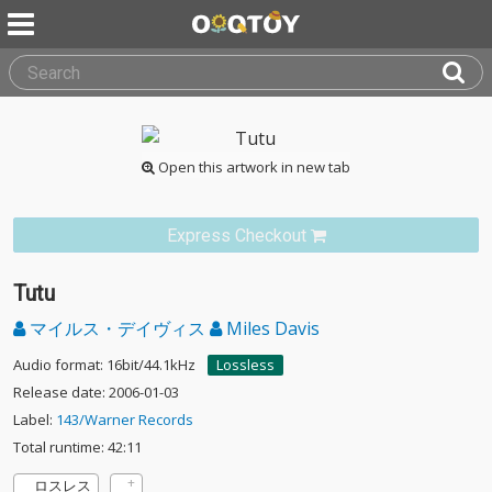
Open this artwork in new tab
Express Checkout
Tutu
マイルス・デイヴィス
Miles Davis
Audio format: 16bit/44.1kHz
Lossless
Release date: 2006-01-03
Label:
143/Warner Records
Total runtime: 42:11
ロスレス