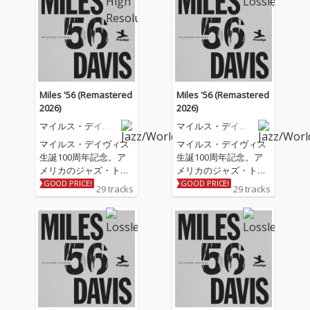
Miles '56 (Remastered
Miles '56 (Remastered
2026)
2026)
マイルス・デイヴ
マイルス・デイヴ
ィス
ィス
マイルス・デイヴィス
マイルス・デイヴィス
生誕100周年記念。ア
生誕100周年記念。ア
メリカのジャズ・トラ
メリカのジャズ・トラ
ンペッター/バンドリー
ンペッター/バンドリー
GOOD PRICE!
GOOD PRICE!
29 tracks
29 tracks
ダー/作曲家でジャズ史
ダー/作曲家でジャズ史
および20世紀音楽史に
および20世紀音楽史に
おいて、最も影響力が
おいて、最も影響力が
あり、高く評価されて
あり、高く評価されて
いる一人、マイルス・
いる一人、マイルス・
デイヴィスは、およそ
デイヴィスは、およそ
50年にわたるキャリア
50年にわたるキャリア
の中で多様な音楽的ア
の中で多様な音楽的ア
プローチを取り入れ、
プローチを取り入れ、