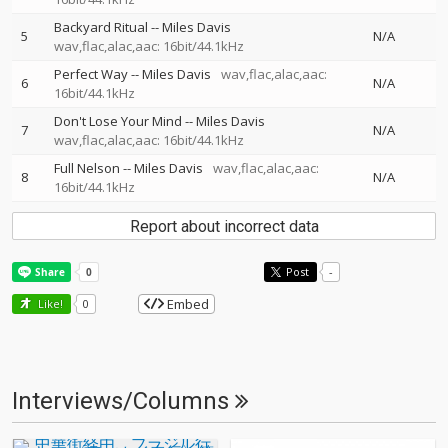
Backyard Ritual
--
Miles Davis
5
N/A
wav,flac,alac,aac: 16bit/44.1kHz
Perfect Way
--
Miles Davis
wav,flac,alac,aac:
6
N/A
16bit/44.1kHz
Don't Lose Your Mind
--
Miles Davis
7
N/A
wav,flac,alac,aac: 16bit/44.1kHz
Full Nelson
--
Miles Davis
wav,flac,alac,aac:
8
N/A
16bit/44.1kHz
Report about incorrect data
Post
-
Embed
Like!
0
Interviews/Columns