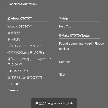
アナログテープから転
アナログテープから転
Classical/Soundtrack
送され、Plangent Proc
送され、Plangent Proc
essesによって丹念に
essesによって丹念に
修復され、グラミー賞
修復され、グラミー賞
About OTOTOY
Help
受賞エンジニアのポー
受賞エンジニアのポー
ル・ブレイクモアによ
ル・ブレイクモアによ
What is OTOTOY?
Help Top
ってリマスターが施さ
ってリマスターが施さ
れている。
れている。
会社概要
Make OTOTOY better
利用規約
Found something weird? Please
プライバシー・ポリシー
mail us
特定商取引法に基づく表示
外部データ連携しているサービ
Contact
スについて
OTOTOYアプリ
退会
媒体資料と広告のご案内
Our Team
Careers
言語/Language - English