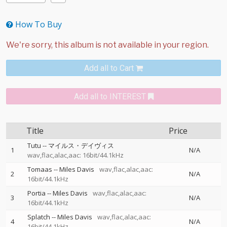
How To Buy
Add all to Cart
Add all to INTEREST
Title
Price
Tutu
--
マイルス・デイヴィス
1
N/A
wav,flac,alac,aac: 16bit/44.1kHz
Tomaas
--
Miles Davis
wav,flac,alac,aac:
2
N/A
16bit/44.1kHz
Portia
--
Miles Davis
wav,flac,alac,aac:
3
N/A
16bit/44.1kHz
Splatch
--
Miles Davis
wav,flac,alac,aac:
4
N/A
16bit/44.1kHz