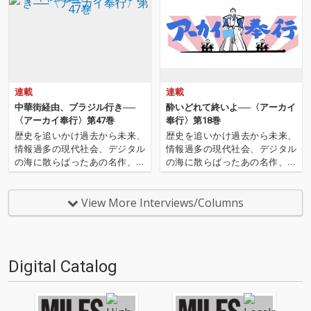
連載
連載
中華街経由、ブラジル行き──
酔いどれて終いよ──〈アーカイ
〈アーカイ奉行〉第47巻
奉行〉第18巻
歴史を追いかけ過去から未来、
歴史を追いかけ過去から未来、
情報過多の現代社会、デジタル
情報過多の現代社会、デジタル
の海に散らばったあの名作、こ
の海に散らばったあの名作、こ
の名作たちをひとつにまとめる
の名作たちをひとつにまとめる
仕事人…!〈アーカイ奉行〉が今
仕事人…!〈アーカイ奉行〉が今
日もデジタルの乱世を治め
日もデジタルの乱世を治め
View More Interviews/Columns
る…!'''〈アーカイ奉行〉と
る…!'''〈アーカイ奉行〉と
は…'''1.過去作の最新リマスター
は…'''1.過去作の最新リマスター
音源 2.これまで未配信…
音源 2.これまで未配信…
Digital Catalog