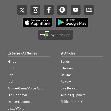
ッションには、ソニ
ッションには、ソニ
ー・ロリンズ(テナーサ
ー・ロリンズ(テナーサ
ックス)、トミー・フラ
ックス)、トミー・フラ
ナガン(ピアノ)、ポー
ナガン(ピアノ)、ポー
ル・チェンバース(ベー
ル・チェンバース(ベー
ス)、アート・テイラー
ス)、アート・テイラー
(ドラムス)が参加、バ
(ドラムス)が参加、バ
Sync the App
ンドリーダーにとって
ンドリーダーにとって
ロリンズとの最後のス
ロリンズとの最後のス
タジオ録音であり、フ
タジオ録音であり、フ
ラナガンとの唯一の共
ラナガンとの唯一の共
Genre
-
All Genres
Articles
演となったもので、デ
演となったもので、デ
イヴィスのオリジナル
イヴィスのオリジナル
Hi-res
Series
曲2曲(「Vierd Blue
曲2曲(「Vierd Blue
Rock
Interview
s」、「No Line」)に加
s」、「No Line」)に加
え、デイヴ・ブルーベ
え、デイヴ・ブルーベ
Pop
Column
ック作曲の「In Your O
ック作曲の「In Your O
Idol
Review
wn Sweet Way」が収
wn Sweet Way」が収
録されており、これら
録されており、これら
Anime/Game/Voice Actor
Live Report
はすべて1956年のLP
はすべて1956年のLP
Hip Hop/R&B
Audio Equipment
『Collectors' Items』
『Collectors' Items』
Dance/Electronic
先週のオトトイ
に収録された。 すべて
に収録された。 すべて
の音源はオリジナルの
の音源はオリジナルの
Jazz/World