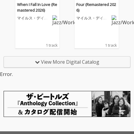
ジャズにおける多くの
ジャズにおける多くの
When I Fall In Love (Re
Four (Remastered 202
主要な様式の発展にお
主要な様式の発展にお
mastered 2026)
6)
いて常に最前線に立ち
いて常に最前線に立ち
マイルス・デイヴ
マイルス・デイヴ
続けた。 本作はデイヴ
続けた。 本作はデイヴ
ィス
ィス
ィスがプレスティッ
ィスがプレスティッ
ジ・レーベルで最も影
ジ・レーベルで最も影
響力のある作品を録音
響力のある作品を録音
した1956年の音源を集
した1956年の音源を集
1 track
1 track
めたアルバム。『Cook
めたアルバム。『Cook
in』、『Relaxin』、
in』、『Relaxin』、
『Workin』、『Steam
『Workin』、『Steam
View More Digital Catalog
in』からの楽曲を収録
in』からの楽曲を収録
した本作には、デイヴ
した本作には、デイヴ
Error.
ィス、コルトレーン、
ィス、コルトレーン、
ガーランド、チェンバ
ガーランド、チェンバ
ース、ジョーンズによ
ース、ジョーンズによ
るクインテットの演奏
るクインテットの演奏
が収められている。さ
が収められている。さ
らに、本作には、同年
らに、本作には、同年
3月16日に録音され
3月16日に録音され
た、このトランペット
た、このトランペット
奏者の別のプレスティ
奏者の別のプレスティ
ッジ・セッションも収
ッジ・セッションも収
録されている。このセ
録されている。このセ