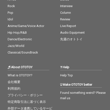
曲2曲(「Vierd Blue
曲2曲(「Vierd Blue
Rock
Interview
s」、「No Line」)に加
s」、「No Line」)に加
え、デイヴ・ブルーベ
え、デイヴ・ブルーベ
Pop
Column
ック作曲の「In Your O
ック作曲の「In Your O
Idol
Review
wn Sweet Way」が収
wn Sweet Way」が収
録されており、これら
録されており、これら
Anime/Game/Voice Actor
Live Report
はすべて1956年のLP
はすべて1956年のLP
Hip Hop/R&B
Audio Equipment
『Collectors' Items』
『Collectors' Items』
Dance/Electronic
先週のオトトイ
に収録された。 すべて
に収録された。 すべて
の音源はオリジナルの
の音源はオリジナルの
Jazz/World
アナログテープから転
アナログテープから転
Classical/Soundtrack
送され、Plangent Proc
送され、Plangent Proc
essesによって丹念に
essesによって丹念に
修復され、グラミー賞
修復され、グラミー賞
About OTOTOY
Help
受賞エンジニアのポー
受賞エンジニアのポー
ル・ブレイクモアによ
ル・ブレイクモアによ
What is OTOTOY?
Help Top
ってリマスターが施さ
ってリマスターが施さ
れている。
れている。
会社概要
Make OTOTOY better
利用規約
Found something weird? Please
プライバシー・ポリシー
mail us
特定商取引法に基づく表示
外部データ連携しているサービ