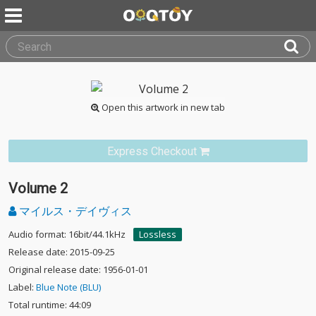
Open this artwork in new tab
Express Checkout
Volume 2
マイルス・デイヴィス
Audio format: 16bit/44.1kHz
Lossless
Release date: 2015-09-25
Original release date: 1956-01-01
Label:
Blue Note (BLU)
Total runtime: 44:09