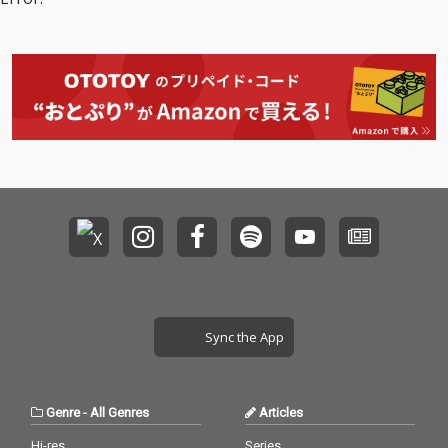
ィス、コルトレーン、
ィス、コルトレーン、
ガーランド、チェンバ
ガーランド、チェンバ
ース、ジョーンズによ
ース、ジョーンズによ
るクインテットの演奏
るクインテットの演奏
が収められている。さ
が収められている。さ
らに、本作には、同年
らに、本作には、同年
3月16日に録音され
3月16日に録音され
た、このトランペット
た、このトランペット
奏者の別のプレスティ
奏者の別のプレスティ
ッジ・セッションも収
ッジ・セッションも収
録されている。このセ
録されている。このセ
ッションには、ソニ
ッションには、ソニ
ー・ロリンズ(テナーサ
ー・ロリンズ(テナーサ
ックス)、トミー・フラ
ックス)、トミー・フラ
ナガン(ピアノ)、ポー
ナガン(ピアノ)、ポー
ル・チェンバース(ベー
ル・チェンバース(ベー
ス)、アート・テイラー
ス)、アート・テイラー
(ドラムス)が参加、バ
(ドラムス)が参加、バ
Sync the App
ンドリーダーにとって
ンドリーダーにとって
ロリンズとの最後のス
ロリンズとの最後のス
タジオ録音であり、フ
タジオ録音であり、フ
ラナガンとの唯一の共
ラナガンとの唯一の共
Genre
-
All Genres
Articles
演となったもので、デ
演となったもので、デ
イヴィスのオリジナル
イヴィスのオリジナル
Hi-res
Series