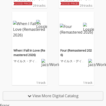
ンペッター/バンドリー
ンペッター/バンドリー
GOOD PRICE!
GOOD PRICE!
29 tracks
29 tracks
ダー/作曲家でジャズ史
ダー/作曲家でジャズ史
および20世紀音楽史に
および20世紀音楽史に
おいて、最も影響力が
おいて、最も影響力が
あり、高く評価されて
あり、高く評価されて
いる一人、マイルス・
いる一人、マイルス・
デイヴィスは、およそ
デイヴィスは、およそ
50年にわたるキャリア
50年にわたるキャリア
の中で多様な音楽的ア
の中で多様な音楽的ア
プローチを取り入れ、
プローチを取り入れ、
ジャズにおける多くの
ジャズにおける多くの
When I Fall In Love (Re
Four (Remastered 202
主要な様式の発展にお
主要な様式の発展にお
mastered 2026)
6)
いて常に最前線に立ち
いて常に最前線に立ち
マイルス・デイヴ
マイルス・デイヴ
続けた。 本作はデイヴ
続けた。 本作はデイヴ
ィス
ィス
ィスがプレスティッ
ィスがプレスティッ
ジ・レーベルで最も影
ジ・レーベルで最も影
響力のある作品を録音
響力のある作品を録音
した1956年の音源を集
した1956年の音源を集
1 track
1 track
めたアルバム。『Cook
めたアルバム。『Cook
in』、『Relaxin』、
in』、『Relaxin』、
『Workin』、『Steam
『Workin』、『Steam
View More Digital Catalog
in』からの楽曲を収録
in』からの楽曲を収録
した本作には、デイヴ
した本作には、デイヴ
Error.