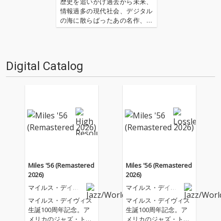
歴史を追いかけ過去から未来、
情報過多の現代社会、デジタル
の海に散らばったあの名作、こ
の名作たちをひとつにまとめる
仕事人…!〈アーカイ奉行〉が今
日もデジタルの乱世を治め
る…!'''〈アーカイ奉行〉と
Digital Catalog
は…'''1.過去作の最新リマスター
音源 2.これまで未配信…
Miles '56 (Remastered
Miles '56 (Remastered
2026)
2026)
マイルス・デイヴ
マイルス・デイヴ
ィス
ィス
マイルス・デイヴィス
マイルス・デイヴィス
生誕100周年記念。ア
生誕100周年記念。ア
メリカのジャズ・トラ
メリカのジャズ・トラ