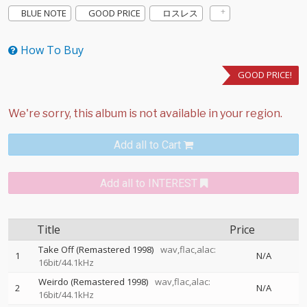
BLUE NOTE
GOOD PRICE
ロスレス
How To Buy
GOOD PRICE!
Add all to Cart
Add all to INTEREST
Title
Price
Take Off (Remastered 1998)
wav,flac,alac:
1
N/A
16bit/44.1kHz
Weirdo (Remastered 1998)
wav,flac,alac:
2
N/A
16bit/44.1kHz