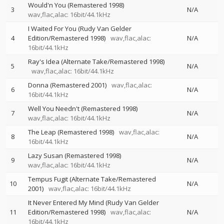
Would'n You (Remastered 1998)
3
N/A
wav,flac,alac: 16bit/44.1kHz
I Waited For You (Rudy Van Gelder
4
Edition/Remastered 1998)
wav,flac,alac:
N/A
16bit/44.1kHz
Ray's Idea (Alternate Take/Remastered 1998)
5
N/A
wav,flac,alac: 16bit/44.1kHz
Donna (Remastered 2001)
wav,flac,alac:
6
N/A
16bit/44.1kHz
Well You Needn't (Remastered 1998)
7
N/A
wav,flac,alac: 16bit/44.1kHz
The Leap (Remastered 1998)
wav,flac,alac:
8
N/A
16bit/44.1kHz
Lazy Susan (Remastered 1998)
9
N/A
wav,flac,alac: 16bit/44.1kHz
Tempus Fugit (Alternate Take/Remastered
10
N/A
2001)
wav,flac,alac: 16bit/44.1kHz
It Never Entered My Mind (Rudy Van Gelder
11
Edition/Remastered 1998)
wav,flac,alac:
N/A
16bit/44.1kHz