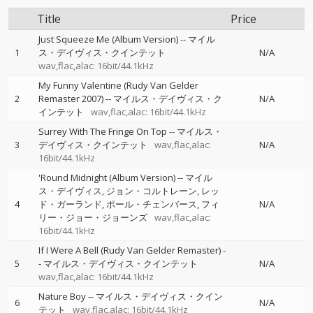
Title
Price
Just Squeeze Me (Album Version)
--
マイル
1
ス・デイヴィス・クインテット
N/A
wav,flac,alac: 16bit/44.1kHz
My Funny Valentine (Rudy Van Gelder
2
Remaster 2007)
--
マイルス・デイヴィス・ク
N/A
インテット
wav,flac,alac: 16bit/44.1kHz
Surrey With The Fringe On Top
--
マイルス・
3
デイヴィス・クインテット
wav,flac,alac:
N/A
16bit/44.1kHz
'Round Midnight (Album Version)
--
マイル
ス・デイヴィス
ジョン・コルトレーン
レッ
4
ド・ガーランド
ポール・チェンバース
フィ
N/A
リー・ジョー・ジョーンズ
wav,flac,alac:
16bit/44.1kHz
If I Were A Bell (Rudy Van Gelder Remaster)
-
5
-
マイルス・デイヴィス・クインテット
N/A
wav,flac,alac: 16bit/44.1kHz
Nature Boy
--
マイルス・デイヴィス・クイン
6
N/A
テット
wav,flac,alac: 16bit/44.1kHz