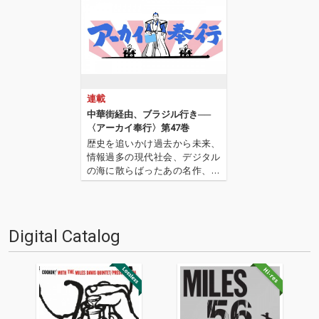
連載
中華街経由、ブラジル行き──
〈アーカイ奉行〉第47巻
歴史を追いかけ過去から未来、
情報過多の現代社会、デジタル
の海に散らばったあの名作、こ
の名作たちをひとつにまとめる
仕事人…!〈アーカイ奉行〉が今
日もデジタルの乱世を治め
る…!'''〈アーカイ奉行〉と
Digital Catalog
は…'''1.過去作の最新リマスター
音源 2.これまで未配信…