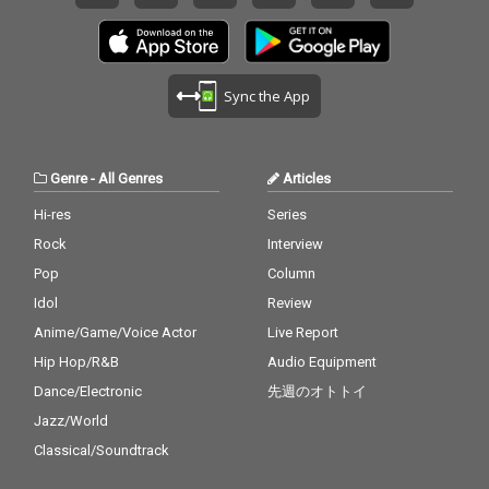
ックス)、トミー・フラ
in』、『Relaxin』、
ナガン(ピアノ)、ポー
『Workin』、『Steam
ル・チェンバース(ベー
in』からの楽曲を収録
ス)、アート・テイラー
した本作には、デイヴ
(ドラムス)が参加、バ
ィス、コルトレーン、
Sync the App
ンドリーダーにとって
ガーランド、チェンバ
ロリンズとの最後のス
ース、ジョーンズによ
タジオ録音であり、フ
るクインテットの演奏
ラナガンとの唯一の共
が収められている。さ
Genre
-
All Genres
Articles
演となったもので、デ
らに、本作には、同年
イヴィスのオリジナル
3月16日に録音され
Hi-res
Series
曲2曲(「Vierd Blue
た、このトランペット
Rock
Interview
s」、「No Line」)に加
奏者の別のプレスティ
え、デイヴ・ブルーベ
ッジ・セッションも収
Pop
Column
ック作曲の「In Your O
録されている。このセ
Idol
Review
wn Sweet Way」が収
ッションには、ソニ
録されており、これら
Anime/Game/Voice Actor
Live Report
ー・ロリンズ(テナーサ
はすべて1956年のLP
ックス)、トミー・フラ
Hip Hop/R&B
Audio Equipment
『Collectors' Items』
ナガン(ピアノ)、ポー
Dance/Electronic
先週のオトトイ
に収録された。 すべて
ル・チェンバース(ベー
の音源はオリジナルの
ス)、アート・テイラー
Jazz/World
アナログテープから転
(ドラムス)が参加、バ
Classical/Soundtrack
送され、Plangent Proc
ンドリーダーにとって
essesによって丹念に
ロリンズとの最後のス