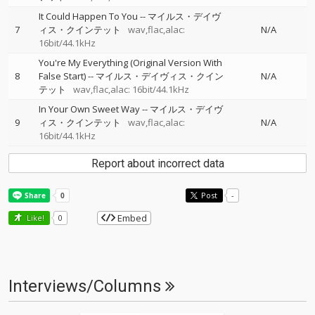
It Could Happen To You
--
マイルス・デイヴ
7
ィス・クインテット
wav,flac,alac:
N/A
16bit/44.1kHz
You're My Everything (Original Version With
8
False Start)
--
マイルス・デイヴィス・クイン
N/A
テット
wav,flac,alac: 16bit/44.1kHz
In Your Own Sweet Way
--
マイルス・デイヴ
9
ィス・クインテット
wav,flac,alac:
N/A
16bit/44.1kHz
Report about incorrect data
Post
-
Embed
Like!
0
Interviews/Columns