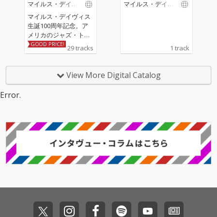
マイルス・デイヴ
マイルス・デイヴ
続けた。 本作はデイヴ
ィス
ィス
ィスがプレスティッ
マイルス・デイヴィス
ジ・レーベルで最も影
生誕100周年記念。ア
響力のある作品を録音
メリカのジャズ・トラ
した1956年の音源を集
ンペッター/バンドリー
GOOD PRICE!
29 tracks
1 track
めたアルバム。『Cook
ダー/作曲家でジャズ史
in』、『Relaxin』、
および20世紀音楽史に
『Workin』、『Steam
おいて、最も影響力が
View More Digital Catalog
in』からの楽曲を収録
あり、高く評価されて
した本作には、デイヴ
いる一人、マイルス・
Error.
ィス、コルトレーン、
デイヴィスは、およそ
ガーランド、チェンバ
50年にわたるキャリア
ース、ジョーンズによ
の中で多様な音楽的ア
るクインテットの演奏
プローチを取り入れ、
が収められている。さ
ジャズにおける多くの
らに、本作には、同年
主要な様式の発展にお
3月16日に録音され
いて常に最前線に立ち
た、このトランペット
続けた。 本作はデイヴ
奏者の別のプレスティ
ィスがプレスティッ
ッジ・セッションも収
ジ・レーベルで最も影
録されている。このセ
響力のある作品を録音
ッションには、ソニ
した1956年の音源を集
ー・ロリンズ(テナーサ
めたアルバム。『Cook