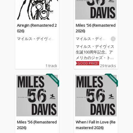
Airegin (Remastered 2
Miles '56 (Remastered
026)
2026)
マイルス・デイヴィ
マイルス・デイヴ
ス・クインテット
ィス
マイルス・デイヴィス
生誕100周年記念。ア
メリカのジャズ・トラ
ンペッター/バンドリー
GOOD PRICE!
1 track
29 tracks
ダー/作曲家でジャズ史
および20世紀音楽史に
おいて、最も影響力が
あり、高く評価されて
いる一人、マイルス・
デイヴィスは、およそ
50年にわたるキャリア
の中で多様な音楽的ア
プローチを取り入れ、
ジャズにおける多くの
Miles '56 (Remastered
When I Fall In Love (Re
主要な様式の発展にお
2026)
mastered 2026)
いて常に最前線に立ち