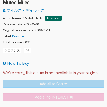
Muted Miles
マイルス・デイヴィス
Audio format: 16bit/44.1kHz
Lossless
Release date: 2008-06-10
Original release date: 2008-01-01
Label:
Prestige
Total runtime: 60:21
ロスレス
How To Buy
Add all to Cart
Add all to INTEREST