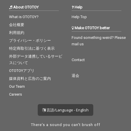
修復され、グラミー賞
タジオ録音であり、フ
About OTOTOY
Help
受賞エンジニアのポー
ラナガンとの唯一の共
ル・ブレイクモアによ
演となったもので、デ
What is OTOTOY?
Help Top
ってリマスターが施さ
イヴィスのオリジナル
れている。
会社概要
曲2曲(「Vierd Blue
Make OTOTOY better
s」、「No Line」)に加
利用規約
え、デイヴ・ブルーベ
Found something weird? Please
プライバシー・ポリシー
ック作曲の「In Your O
mail us
wn Sweet Way」が収
特定商取引法に基づく表示
録されており、これら
外部データ連携しているサービ
はすべて1956年のLP
Contact
スについて
『Collectors' Items』
に収録された。 すべて
OTOTOYアプリ
の音源はオリジナルの
退会
媒体資料と広告のご案内
アナログテープから転
送され、Plangent Proc
Our Team
essesによって丹念に
Careers
修復され、グラミー賞
受賞エンジニアのポー
ル・ブレイクモアによ
言語/Language - English
ってリマスターが施さ
れている。
There's a sound you can't brush off