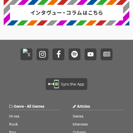
Sync the App
Genre
-
All Genres
Articles
Hi-res
Series
Rock
Interview
Pop
Column