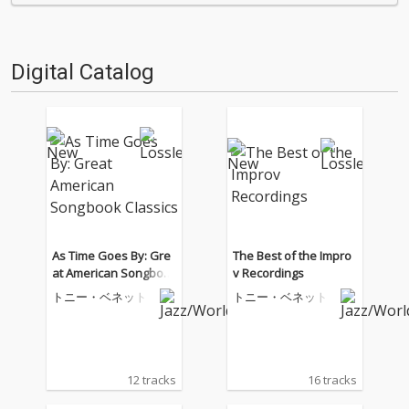
る…!'''〈アーカイ奉行〉と
る…!'''〈アーカイ奉行〉と
は…'''1.過去作の最新リマスター
は…'''1.過去作の最新リマスター
音源 2.これまで未配信…
音源 2.これまで未配信…
Digital Catalog
As Time Goes By: Gre
The Best of the Impro
at American Songboo
v Recordings
k Classics
トニー・ベネット
トニー・ベネット
12 tracks
16 tracks