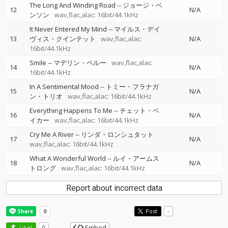
The Long And Winding Road
--
ジョージ・ベ
12
N/A
ンソン
wav,flac,alac: 16bit/44.1kHz
It Never Entered My Mind
--
マイルス・デイ
13
ヴィス・クインテット
wav,flac,alac:
N/A
16bit/44.1kHz
Smile
--
マデリン・ペルー
wav,flac,alac:
14
N/A
16bit/44.1kHz
In A Sentimental Mood
--
トミー・フラナガ
15
N/A
ン・トリオ
wav,flac,alac: 16bit/44.1kHz
Everything Happens To Me
--
チェット・ベ
16
N/A
イカー
wav,flac,alac: 16bit/44.1kHz
Cry Me A River
--
リンダ・ロンシュタット
17
N/A
wav,flac,alac: 16bit/44.1kHz
What A Wonderful World
--
ルイ・アームス
18
N/A
トロング
wav,flac,alac: 16bit/44.1kHz
Report about incorrect data
Post
-
Embed
Like!
0