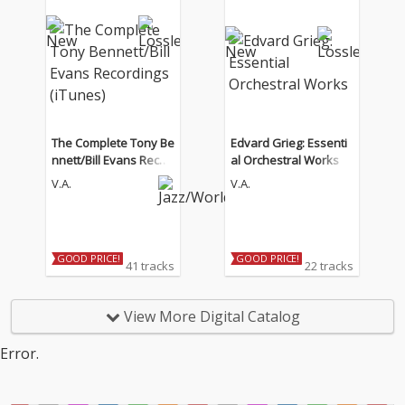
The Complete Tony Be
Edvard Grieg: Essenti
nnett/Bill Evans Recor
al Orchestral Works
dings (iTunes)
V.A.
V.A.
GOOD PRICE!
GOOD PRICE!
41 tracks
22 tracks
View More Digital Catalog
Error.