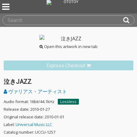
Open this artwork in new tab
Express Checkout
泣きJAZZ
ヴァリアス・アーティスト
Audio format: 16bit/44.1kHz
Lossless
Release date: 2010-01-27
Original release date: 2010-01-01
Label:
Universal Music LLC
Catalog number: UCCU-1257