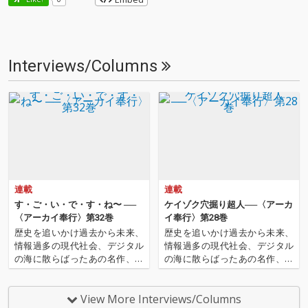
Interviews/Columns
連載
連載
す・ご・い・で・す・ね〜 ──
ケイゾク穴掘り超人──〈アーカ
〈アーカイ奉行〉第32巻
イ奉行〉第28巻
歴史を追いかけ過去から未来、
歴史を追いかけ過去から未来、
情報過多の現代社会、デジタル
情報過多の現代社会、デジタル
の海に散らばったあの名作、こ
の海に散らばったあの名作、こ
の名作たちをひとつにまとめる
の名作たちをひとつにまとめる
仕事人…!〈アーカイ奉行〉が今
仕事人…!〈アーカイ奉行〉が今
日もデジタルの乱世を治め
日もデジタルの乱世を治め
View More Interviews/Columns