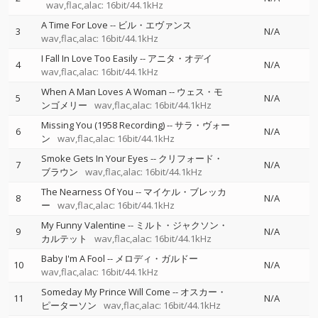
wav,flac,alac: 16bit/44.1kHz
A Time For Love
--
ビル・エヴァンス
3
N/A
wav,flac,alac: 16bit/44.1kHz
I Fall In Love Too Easily
--
アニタ・オデイ
4
N/A
wav,flac,alac: 16bit/44.1kHz
When A Man Loves A Woman
--
ウェス・モ
5
N/A
ンゴメリー
wav,flac,alac: 16bit/44.1kHz
Missing You (1958 Recording)
--
サラ・ヴォー
6
N/A
ン
wav,flac,alac: 16bit/44.1kHz
Smoke Gets In Your Eyes
--
クリフォード・
7
N/A
ブラウン
wav,flac,alac: 16bit/44.1kHz
The Nearness Of You
--
マイケル・ブレッカ
8
N/A
ー
wav,flac,alac: 16bit/44.1kHz
My Funny Valentine
--
ミルト・ジャクソン・
9
N/A
カルテット
wav,flac,alac: 16bit/44.1kHz
Baby I'm A Fool
--
メロディ・ガルドー
10
N/A
wav,flac,alac: 16bit/44.1kHz
Someday My Prince Will Come
--
オスカー・
11
N/A
ピーターソン
wav,flac,alac: 16bit/44.1kHz