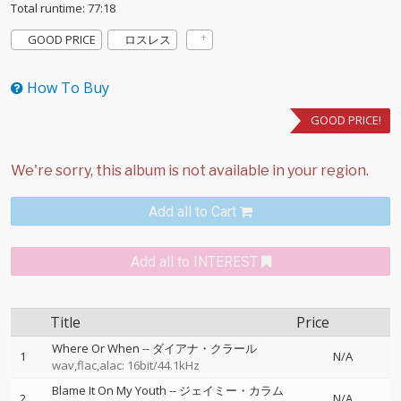
Total runtime: 77:18
GOOD PRICE
ロスレス
How To Buy
GOOD PRICE!
Add all to Cart
Add all to INTEREST
Title
Price
Where Or When
--
ダイアナ・クラール
1
N/A
wav,flac,alac: 16bit/44.1kHz
Blame It On My Youth
--
ジェイミー・カラム
2
N/A