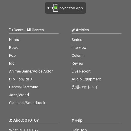
(ドラムス)が参加、バ
(ドラムス)が参加、バ
Sync the App
ンドリーダーにとって
ンドリーダーにとって
ロリンズとの最後のス
ロリンズとの最後のス
タジオ録音であり、フ
タジオ録音であり、フ
ラナガンとの唯一の共
ラナガンとの唯一の共
Genre
-
All Genres
Articles
演となったもので、デ
演となったもので、デ
イヴィスのオリジナル
イヴィスのオリジナル
Hi-res
Series
曲2曲(「Vierd Blue
曲2曲(「Vierd Blue
Rock
Interview
s」、「No Line」)に加
s」、「No Line」)に加
え、デイヴ・ブルーベ
え、デイヴ・ブルーベ
Pop
Column
ック作曲の「In Your O
ック作曲の「In Your O
Idol
Review
wn Sweet Way」が収
wn Sweet Way」が収
録されており、これら
録されており、これら
Anime/Game/Voice Actor
Live Report
はすべて1956年のLP
はすべて1956年のLP
Hip Hop/R&B
Audio Equipment
『Collectors' Items』
『Collectors' Items』
Dance/Electronic
先週のオトトイ
に収録された。 すべて
に収録された。 すべて
の音源はオリジナルの
の音源はオリジナルの
Jazz/World
アナログテープから転
アナログテープから転
Classical/Soundtrack
送され、Plangent Proc
送され、Plangent Proc
essesによって丹念に
essesによって丹念に
修復され、グラミー賞
修復され、グラミー賞
About OTOTOY
Help
受賞エンジニアのポー
受賞エンジニアのポー
ル・ブレイクモアによ
ル・ブレイクモアによ
What is OTOTOY?
Help Top