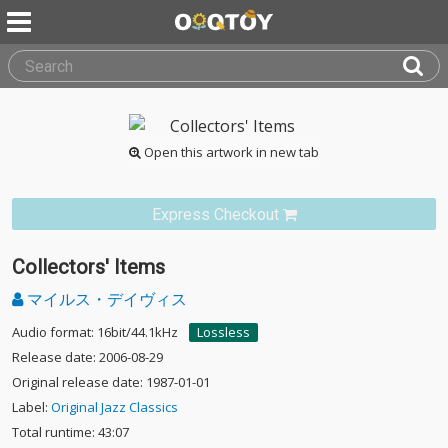
Open this artwork in new tab
Express Checkout
Collectors' Items
マイルス・デイヴィス
Audio format: 16bit/44.1kHz
Lossless
Release date: 2006-08-29
Original release date: 1987-01-01
Label:
Original Jazz Classics
Total runtime: 43:07