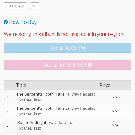
ロスレス
How To Buy
Add all to Cart
Add all to INTEREST
Title
Price
The Serpent's Tooth (Take 1)
wav,flac,alac:
1
N/A
16bit/44.1kHz
The Serpent's Tooth (Take 2)
wav,flac,alac:
2
N/A
16bit/44.1kHz
'Round Midnight
wav,flac,alac:
3
N/A
16bit/44.1kHz