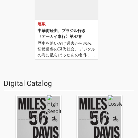
連載
中華街経由、ブラジル行き──
〈アーカイ奉行〉第47巻
歴史を追いかけ過去から未来、
情報過多の現代社会、デジタル
の海に散らばったあの名作、こ
の名作たちをひとつにまとめる
仕事人…!〈アーカイ奉行〉が今
日もデジタルの乱世を治め
る…!'''〈アーカイ奉行〉と
Digital Catalog
は…'''1.過去作の最新リマスター
音源 2.これまで未配信…