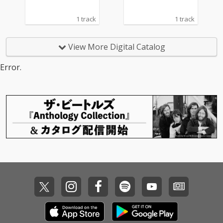
響力のある作品を録音
響力のある作品を録音
した1956年の音源を集
した1956年の音源を集
1 track
1 track
めたアルバム。『Cook
めたアルバム。『Cook
in』、『Relaxin』、
in』、『Relaxin』、
『Workin』、『Steam
『Workin』、『Steam
View More Digital Catalog
in』からの楽曲を収録
in』からの楽曲を収録
した本作には、デイヴ
した本作には、デイヴ
Error.
ィス、コルトレーン、
ィス、コルトレーン、
ガーランド、チェンバ
ガーランド、チェンバ
ース、ジョーンズによ
ース、ジョーンズによ
るクインテットの演奏
るクインテットの演奏
が収められている。さ
が収められている。さ
らに、本作には、同年
らに、本作には、同年
3月16日に録音され
3月16日に録音され
た、このトランペット
た、このトランペット
奏者の別のプレスティ
奏者の別のプレスティ
ッジ・セッションも収
ッジ・セッションも収
録されている。このセ
録されている。このセ
ッションには、ソニ
ッションには、ソニ
ー・ロリンズ(テナーサ
ー・ロリンズ(テナーサ
ックス)、トミー・フラ
ックス)、トミー・フラ
ナガン(ピアノ)、ポー
ナガン(ピアノ)、ポー
ル・チェンバース(ベー
ル・チェンバース(ベー
ス)、アート・テイラー
ス)、アート・テイラー