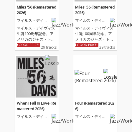
Miles '56 (Remastered
Miles '56 (Remastered
2026)
2026)
マイルス・デイヴ
マイルス・デイヴ
ィス
ィス
マイルス・デイヴィス
マイルス・デイヴィス
生誕100周年記念。ア
生誕100周年記念。ア
メリカのジャズ・トラ
メリカのジャズ・トラ
ンペッター/バンドリー
ンペッター/バンドリー
GOOD PRICE!
GOOD PRICE!
29 tracks
29 tracks
ダー/作曲家でジャズ史
ダー/作曲家でジャズ史
および20世紀音楽史に
および20世紀音楽史に
おいて、最も影響力が
おいて、最も影響力が
あり、高く評価されて
あり、高く評価されて
いる一人、マイルス・
いる一人、マイルス・
デイヴィスは、およそ
デイヴィスは、およそ
50年にわたるキャリア
50年にわたるキャリア
の中で多様な音楽的ア
の中で多様な音楽的ア
プローチを取り入れ、
プローチを取り入れ、
ジャズにおける多くの
ジャズにおける多くの
When I Fall In Love (Re
Four (Remastered 202
主要な様式の発展にお
主要な様式の発展にお
mastered 2026)
6)
いて常に最前線に立ち
いて常に最前線に立ち
マイルス・デイヴ
マイルス・デイヴ
続けた。 本作はデイヴ
続けた。 本作はデイヴ
ィス
ィス
ィスがプレスティッ
ィスがプレスティッ
ジ・レーベルで最も影
ジ・レーベルで最も影