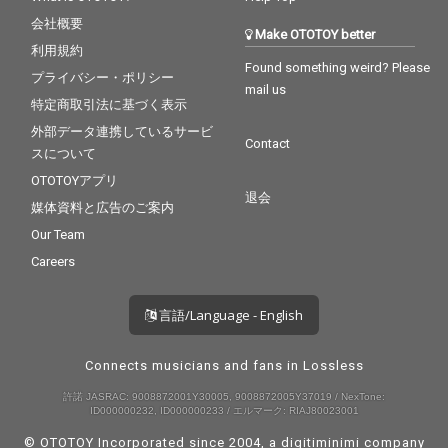
ってリマスターが施さ
ってリマスターが施さ
れている。
れている。
会社概要
Make OTOTOY better
利用規約
Found something weird? Please
プライバシー・ポリシー
mail us
特定商取引法に基づく表示
外部データ連携しているサービ
Contact
スについて
OTOTOYアプリ
退会
媒体資料と広告のご案内
Our Team
Careers
言語/Language - English
Connects musicians and fans in Lossless
許諾 JASRAC: 9008872001Y30005, 9008872005Y37019 / NexTone:
ID000000232, ID000000233 / エルマーク: RIAJ80023001
© OTOTOY Incorporated since 2004, a
digitiminimi
company