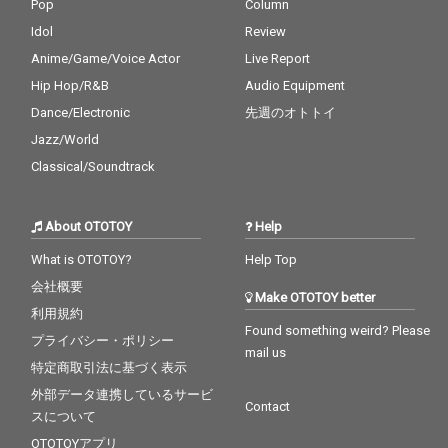
え、デイヴ・ブルーベ
え、デイヴ・ブルーベ
Pop
Column
ック作曲の「In Your O
ック作曲の「In Your O
Idol
Review
wn Sweet Way」が収
wn Sweet Way」が収
録されており、これら
録されており、これら
Anime/Game/Voice Actor
Live Report
はすべて1956年のLP
はすべて1956年のLP
Hip Hop/R&B
Audio Equipment
『Collectors' Items』
『Collectors' Items』
Dance/Electronic
先週のオトトイ
に収録された。 すべて
に収録された。 すべて
の音源はオリジナルの
の音源はオリジナルの
Jazz/World
アナログテープから転
アナログテープから転
Classical/Soundtrack
送され、Plangent Proc
送され、Plangent Proc
essesによって丹念に
essesによって丹念に
修復され、グラミー賞
修復され、グラミー賞
About OTOTOY
Help
受賞エンジニアのポー
受賞エンジニアのポー
ル・ブレイクモアによ
ル・ブレイクモアによ
What is OTOTOY?
Help Top
ってリマスターが施さ
ってリマスターが施さ
れている。
れている。
会社概要
Make OTOTOY better
利用規約
Found something weird? Please
プライバシー・ポリシー
mail us
特定商取引法に基づく表示
外部データ連携しているサービ
Contact
スについて
OTOTOYアプリ