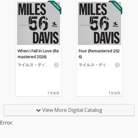
および20世紀音楽史に
および20世紀音楽史に
おいて、最も影響力が
おいて、最も影響力が
あり、高く評価されて
あり、高く評価されて
いる一人、マイルス・
いる一人、マイルス・
デイヴィスは、およそ
デイヴィスは、およそ
50年にわたるキャリア
50年にわたるキャリア
の中で多様な音楽的ア
の中で多様な音楽的ア
プローチを取り入れ、
プローチを取り入れ、
ジャズにおける多くの
ジャズにおける多くの
When I Fall In Love (Re
Four (Remastered 202
主要な様式の発展にお
主要な様式の発展にお
mastered 2026)
6)
いて常に最前線に立ち
いて常に最前線に立ち
マイルス・デイヴ
マイルス・デイヴ
続けた。 本作はデイヴ
続けた。 本作はデイヴ
ィス
ィス
ィスがプレスティッ
ィスがプレスティッ
ジ・レーベルで最も影
ジ・レーベルで最も影
響力のある作品を録音
響力のある作品を録音
した1956年の音源を集
した1956年の音源を集
1 track
1 track
めたアルバム。『Cook
めたアルバム。『Cook
in』、『Relaxin』、
in』、『Relaxin』、
『Workin』、『Steam
『Workin』、『Steam
View More Digital Catalog
in』からの楽曲を収録
in』からの楽曲を収録
した本作には、デイヴ
した本作には、デイヴ
Error.
ィス、コルトレーン、
ィス、コルトレーン、
ガーランド、チェンバ
ガーランド、チェンバ
ース、ジョーンズによ
ース、ジョーンズによ