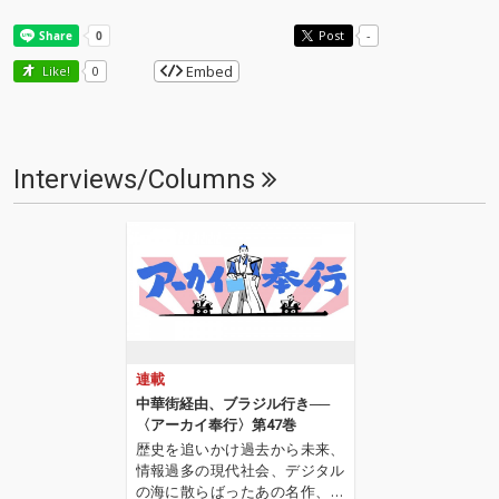
Post
-
Embed
Like!
0
Interviews/Columns
連載
中華街経由、ブラジル行き──
〈アーカイ奉行〉第47巻
歴史を追いかけ過去から未来、
情報過多の現代社会、デジタル
の海に散らばったあの名作、こ