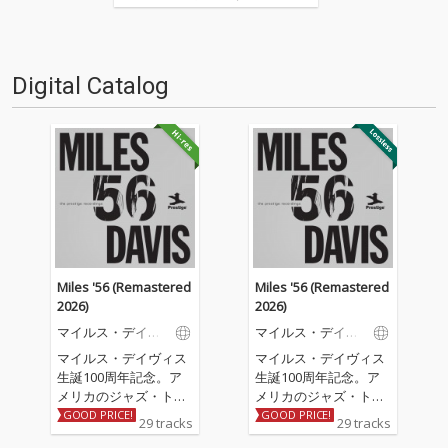
の名作たちをひとつにまとめる
仕事人…!〈アーカイ奉行〉が今
日もデジタルの乱世を治め
る…!'''〈アーカイ奉行〉と
Digital Catalog
は…'''1.過去作の最新リマスター
音源 2.これまで未配信…
Miles '56 (Remastered
Miles '56 (Remastered
2026)
2026)
マイルス・デイヴ
マイルス・デイヴ
ィス
ィス
マイルス・デイヴィス
マイルス・デイヴィス
生誕100周年記念。ア
生誕100周年記念。ア
メリカのジャズ・トラ
メリカのジャズ・トラ
ンペッター/バンドリー
ンペッター/バンドリー
GOOD PRICE!
GOOD PRICE!
29 tracks
29 tracks
ダー/作曲家でジャズ史
ダー/作曲家でジャズ史