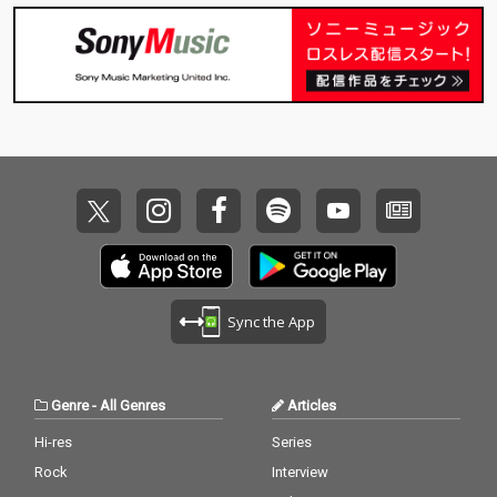
るクインテットの演奏
るクインテットの演奏
が収められている。さ
が収められている。さ
らに、本作には、同年
らに、本作には、同年
3月16日に録音され
3月16日に録音され
た、このトランペット
た、このトランペット
奏者の別のプレスティ
奏者の別のプレスティ
ッジ・セッションも収
ッジ・セッションも収
録されている。このセ
録されている。このセ
ッションには、ソニ
ッションには、ソニ
ー・ロリンズ(テナーサ
ー・ロリンズ(テナーサ
ックス)、トミー・フラ
ックス)、トミー・フラ
ナガン(ピアノ)、ポー
ナガン(ピアノ)、ポー
ル・チェンバース(ベー
ル・チェンバース(ベー
ス)、アート・テイラー
ス)、アート・テイラー
(ドラムス)が参加、バ
(ドラムス)が参加、バ
Sync the App
ンドリーダーにとって
ンドリーダーにとって
ロリンズとの最後のス
ロリンズとの最後のス
タジオ録音であり、フ
タジオ録音であり、フ
ラナガンとの唯一の共
ラナガンとの唯一の共
Genre
-
All Genres
Articles
演となったもので、デ
演となったもので、デ
イヴィスのオリジナル
イヴィスのオリジナル
Hi-res
Series
曲2曲(「Vierd Blue
曲2曲(「Vierd Blue
Rock
Interview
s」、「No Line」)に加
s」、「No Line」)に加