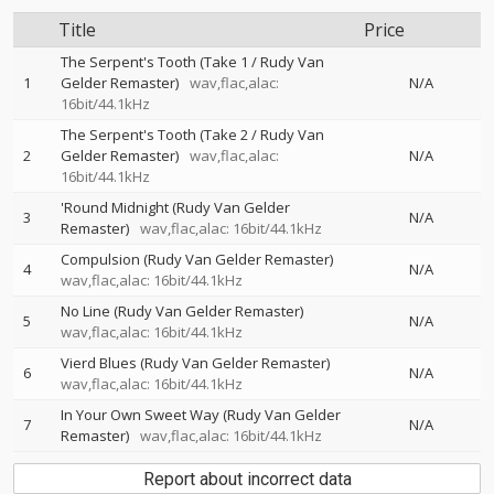
Title
Price
The Serpent's Tooth (Take 1 / Rudy Van
1
Gelder Remaster)
wav,flac,alac:
N/A
16bit/44.1kHz
The Serpent's Tooth (Take 2 / Rudy Van
2
Gelder Remaster)
wav,flac,alac:
N/A
16bit/44.1kHz
'Round Midnight (Rudy Van Gelder
3
N/A
Remaster)
wav,flac,alac: 16bit/44.1kHz
Compulsion (Rudy Van Gelder Remaster)
4
N/A
wav,flac,alac: 16bit/44.1kHz
No Line (Rudy Van Gelder Remaster)
5
N/A
wav,flac,alac: 16bit/44.1kHz
Vierd Blues (Rudy Van Gelder Remaster)
6
N/A
wav,flac,alac: 16bit/44.1kHz
In Your Own Sweet Way (Rudy Van Gelder
7
N/A
Remaster)
wav,flac,alac: 16bit/44.1kHz
Report about incorrect data