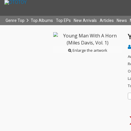
Genre Top
Top Albums
Top EPs
New Arrivals
Articles
News
Y
Enlarge the artwork
A
R
O
L
T