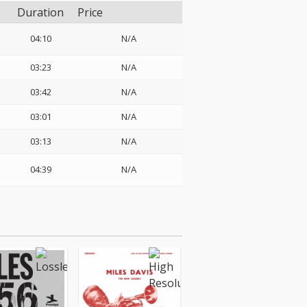
Duration
Price
04:10
N/A
03:23
N/A
03:42
N/A
03:01
N/A
03:13
N/A
04:39
N/A