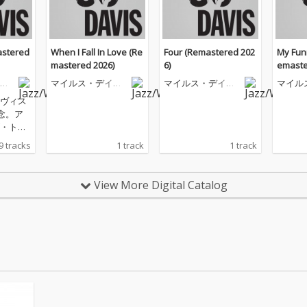
astered
When I Fall In Love (Re
Four (Remastered 202
My Fun
mastered 2026)
6)
emaste
ヴ
マイルス・デイヴ
マイルス・デイヴ
マイル
ィス
ィス
ィス
ヴィス
念。ア
・トラ
ンドリー
9 tracks
1 track
1 track
ジャズ史
音楽史に
響力が
View More Digital Catalog
されて
ルス・
およそ
キャリア
楽的ア
入れ、
多くの
展にお
に立ち