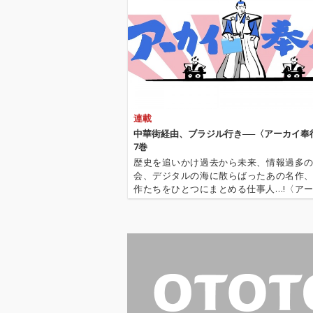
続けた。 本作はデイヴ
続けた。 本作はデイヴ
ィスがプレスティッ
ィスがプレステ
ジ・レーベルで最も影
ジ・レーベルで
響力のある作品を録音
響力のある作品
した1956年の音源を集
した1956年の
めたアルバム。『Cook
めたアルバム。『
in』、『Relaxin』、
in』、『Relax
『Workin』、『Steam
『Workin』、『
in』からの楽曲を収録
in』からの楽
連載
した本作には、デイヴ
した本作には、
ィス、コルトレーン、
ィス、コルトレ
中華街経由、ブラジル行き──〈アーカイ奉
ガーランド、チェンバ
ガーランド、チ
7巻
ース、ジョーンズによ
ース、ジョーン
歴史を追いかけ過去から未来、情報過多
るクインテットの演奏
るクインテット
会、デジタルの海に散らばったあの名作
が収められている。さ
が収められてい
作たちをひとつにまとめる仕事人…!〈ア
らに、本作には、同年
らに、本作には
行〉が今日もデジタルの乱世を治める…!'''
3月16日に録音され
3月16日に録音
イ奉行〉とは…'''1.過去作の最新リマスター音
た、このトランペット
た、このトラン
これまで未配信…
奏者の別のプレスティ
奏者の別のプレ
ッジ・セッションも収
ッジ・セッショ
録されている。このセ
録されている。
ッションには、ソニ
ッションには、
ー・ロリンズ(テナーサ
ー・ロリンズ(
ックス)、トミー・フラ
ックス)、トミ