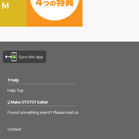
Sync the App
Help
Help Top
Make OTOTOY better
Found something weird? Please mail us
Contact
つ