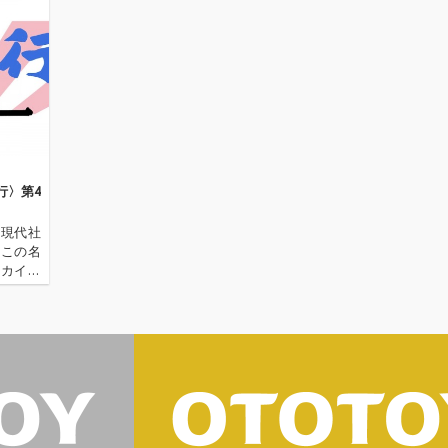
ィッ
最も影
を録音
音源を集
Cook
in』、
Steam
曲を収録
デイヴ
ーン、
行〉第4
ェンバ
ズによ
の現代社
の演奏
、この名
る。さ
ーカイ奉
、同年
〈アーカ
され
源 2.
ペット
スティ
ンも収
このセ
ソニ
テナーサ
ー・フラ