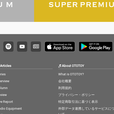
、ポー
ス(ベー
テイラー
加、バ
とって
後のス
り、フ
一の共
で、デ
ジナル
lue
e」)に加
ルーベ
our O
Articles
About OTOTOY
ay」が収
ries
What is OTOTOY?
これら
のLP
terview
会社概要
Items』
olumn
利用規約
て
ナルの
view
プライバシー・ポリシー
から転
ve Report
特定商取引法に基づく表示
t Proc
dio Equipment
外部データ連携しているサービスに
て丹念に
ミー賞