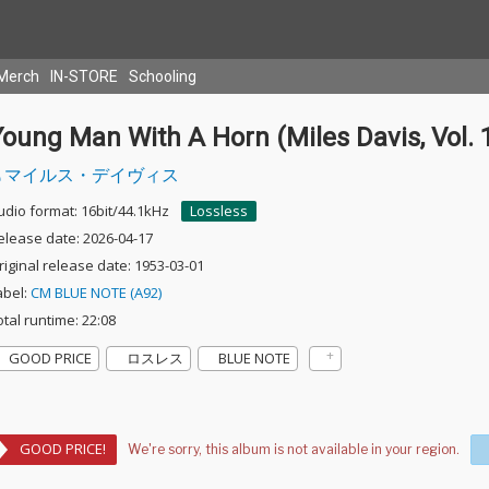
Merch
IN-STORE
Schooling
oung Man With A Horn (Miles Davis, Vol. 
マイルス・デイヴィス
udio format: 16bit/44.1kHz
Lossless
elease date: 2026-04-17
riginal release date: 1953-03-01
abel:
CM BLUE NOTE (A92)
otal runtime: 22:08
GOOD PRICE
ロスレス
BLUE NOTE
GOOD PRICE!