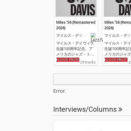
Miles '56 (Remastered
Miles '56 (Rem
2026)
2026)
マイルス・デイヴ
マイルス・デイ
ィス
ィス
マイルス・デイヴィス
マイルス・デイ
生誕100周年記念。ア
生誕100周年記
メリカのジャズ・トラ
メリカのジャズ
ンペッター/バンドリー
ンペッター/バ
GOOD PRICE!
GOOD PRICE!
29 tracks
2
ダー/作曲家でジャズ史
ダー/作曲家で
および20世紀音楽史に
および20世紀
おいて、最も影響力が
おいて、最も影
あり、高く評価されて
あり、高く評価
いる一人、マイルス・
いる一人、マイ
Error.
デイヴィスは、およそ
デイヴィスは、
50年にわたるキャリア
50年にわたる
の中で多様な音楽的ア
の中で多様な音
Interviews/Columns
プローチを取り入れ、
プローチを取り
ジャズにおける多くの
ジャズにおける
主要な様式の発展にお
主要な様式の発
いて常に最前線に立ち
いて常に最前線