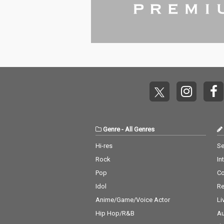
ナガン(ピアノ)、ポー
ナガン(ピアノ)
ル・チェンバース(ベー
ル・チェンバー
ス)、アート・テイラー
ス)、アート・
(ドラムス)が参加、バ
(ドラムス)が参
ンドリーダーにとって
ンドリーダーに
ロリンズとの最後のス
ロリンズとの最
タジオ録音であり、フ
タジオ録音であ
ラナガンとの唯一の共
ラナガンとの唯
演となったもので、デ
演となったもの
イヴィスのオリジナル
イヴィスのオリ
曲2曲(「Vierd Blue
曲2曲(「Vierd B
s」、「No Line」)に加
s」、「No Lin
え、デイヴ・ブルーベ
え、デイヴ・ブ
ック作曲の「In Your O
ック作曲の「In Y
Genre
-
All Genres
wn Sweet Way」が収
wn Sweet W
Hi-res
Se
録されており、これら
録されており、
はすべて1956年のLP
はすべて1956年
Rock
In
『Collectors' Items』
『Collectors' 
Pop
C
に収録された。 すべて
に収録された。 すべ
の音源はオリジナルの
の音源はオリジ
Idol
Re
アナログテープから転
アナログテープ
Anime/Game/Voice Actor
Li
送され、Plangent Proc
送され、Plangen
Hip Hop/R&B
Au
essesによって丹念に
essesによっ
修復され、グラミー賞
修復され、グラ