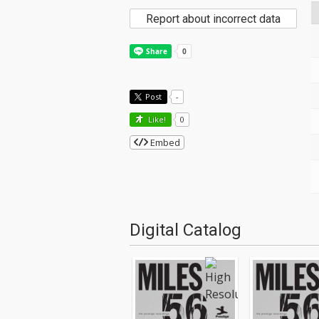
Report about incorrect data
Post
-
Like!
0
Embed
Digital Catalog