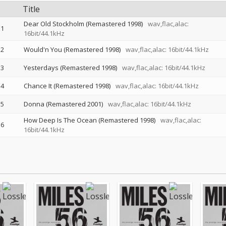
Title
Dear Old Stockholm (Remastered 1998)
wav,flac,alac:
1
16bit/44.1kHz
2
Would'n You (Remastered 1998)
wav,flac,alac: 16bit/44.1kHz
3
Yesterdays (Remastered 1998)
wav,flac,alac: 16bit/44.1kHz
4
Chance It (Remastered 1998)
wav,flac,alac: 16bit/44.1kHz
5
Donna (Remastered 2001)
wav,flac,alac: 16bit/44.1kHz
How Deep Is The Ocean (Remastered 1998)
wav,flac,alac:
6
16bit/44.1kHz