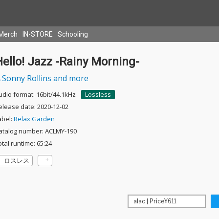
Merch
IN-STORE
Schooling
ello! Jazz -Rainy Morning-
Sonny Rollins and more
udio format: 16bit/44.1kHz
Lossless
elease date: 2020-12-02
abel:
Relax Garden
atalog number: ACLMY-190
otal runtime: 65:24
ロスレス