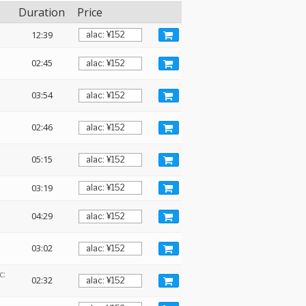
Duration
Price
12:39
02:45
03:54
02:46
05:15
03:19
04:29
03:02
c:
02:32