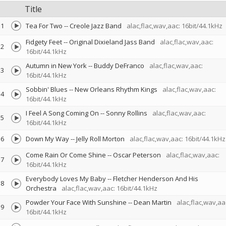
Title
1
Tea For Two
--
Creole Jazz Band
alac,flac,wav,aac: 16bit/44.1kHz
Fidgety Feet
--
Original Dixieland Jass Band
alac,flac,wav,aac:
2
16bit/44.1kHz
Autumn in New York
--
Buddy DeFranco
alac,flac,wav,aac:
3
16bit/44.1kHz
Sobbin' Blues
--
New Orleans Rhythm Kings
alac,flac,wav,aac:
4
16bit/44.1kHz
I Feel A Song Coming On
--
Sonny Rollins
alac,flac,wav,aac:
5
16bit/44.1kHz
6
Down My Way
--
Jelly Roll Morton
alac,flac,wav,aac: 16bit/44.1kHz
Come Rain Or Come Shine
--
Oscar Peterson
alac,flac,wav,aac:
7
16bit/44.1kHz
Everybody Loves My Baby
--
Fletcher Henderson And His
8
Orchestra
alac,flac,wav,aac: 16bit/44.1kHz
Powder Your Face With Sunshine
--
Dean Martin
alac,flac,wav,aa
9
16bit/44.1kHz