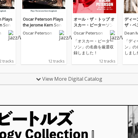
n Plays
Oscar Peterson Plays
オール・ザ・トップ オ
ディー
rn Song
the Jerome Kern Song
スカー・ピーターソン
ザ・ベ
red Edi
book (Remastered Edi
n
Oscar Peterson
Oscar Peterson
Dean M
tion)
「オスカー・ピーター
「ディ
ソン」の名曲を厳選収
ン」の
録しました！
しまし
2 tracks
12 tracks
12 tracks
View More Digital Catalog