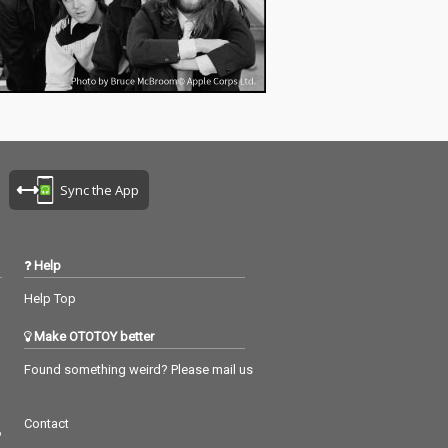
Sync the App
Help
Help Top
Make OTOTOY better
Found something weird? Please mail us
Contact
つ