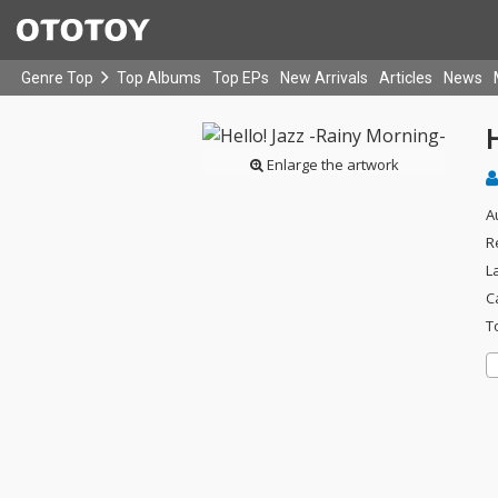
Genre Top
Top Albums
Top EPs
New Arrivals
Articles
News
H
Enlarge the artwork
A
R
L
C
T