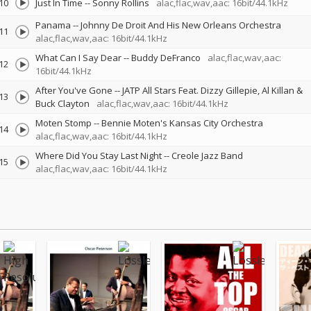
10
Just In Time
--
Sonny Rollins
alac,flac,wav,aac: 16bit/44.1kHz
Panama
--
Johnny De Droit And His New Orleans Orchestra
11
alac,flac,wav,aac: 16bit/44.1kHz
What Can I Say Dear
--
Buddy DeFranco
alac,flac,wav,aac:
12
16bit/44.1kHz
After You've Gone
--
JATP All Stars Feat. Dizzy Gillepie, Al Killan &
13
Buck Clayton
alac,flac,wav,aac: 16bit/44.1kHz
Moten Stomp
--
Bennie Moten's Kansas City Orchestra
14
alac,flac,wav,aac: 16bit/44.1kHz
Where Did You Stay Last Night
--
Creole Jazz Band
15
alac,flac,wav,aac: 16bit/44.1kHz