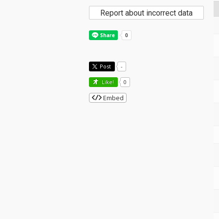
Report about incorrect data
Post
-
Like!
0
Embed