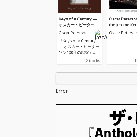
Keys of a Century ―
Oscar Peterso
オスカー・ピーターソ
the Jerome Ke
ン100年の鍵盤
book (Remaste
Oscar Peterson
Oscar Peterso
tion)
『Keys of a Century
― オスカー・ピーター
ソン100年の鍵盤』
は、“鍵盤の皇帝”オス
12 tracks
1
カー・ピーターソンの
生誕100年を記念し、
彼の超絶技巧と豊かな
表現力が光る名演を一
枚に収めたコンピレー
Error.
ション・アルバムで
す。スウィング、バラ
ード、ボサノヴァま
で、ジャズの多彩な魅
力を鍵盤で紡ぎ出すピ
ーターソンの世界がこ
こにあります。 「A列
車で行こう」は、デュ