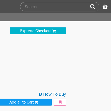
Express Checkout
How To Buy
Add all to Cart