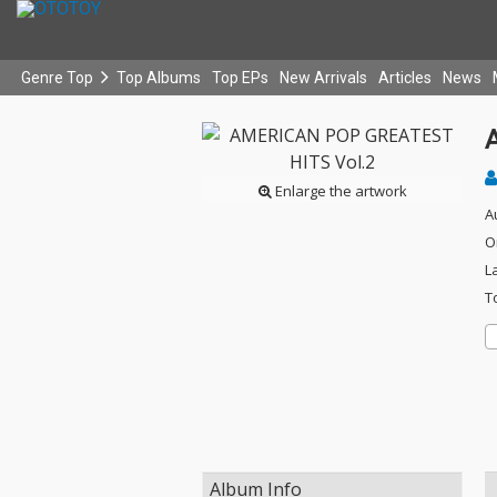
Genre Top
Top Albums
Top EPs
New Arrivals
Articles
News
Enlarge the artwork
A
O
L
T
Album Info