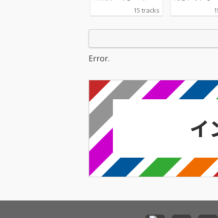
け抜けるオールディー
ち』は、1960
15 tracks
1
ズ・ベストヒット集で
心に昭和のラジ
す。ママス＆パパス
レビで親しまれ
「夢のカリフォルニ
ルディーズ／洋
ア」、ボブ・ディラン
ンダードの名曲
「ライク・ア・ローリ
す。ザ・ビート
Error.
ング・ストーン」、
「涙の乗車券」
ザ・シュープリームス
ス＆パパス「夢
「ストップ・イン・
フォルニア」、
ザ・ネイム・オブ・ラ
ンキーズ「恋の
ヴ」、スティーヴィ
車」、ボビー・
ー・ワンダー「太陽の
トン「ミスター
あたる場所」など、当
リー」など、青
時の音楽シーンを象徴
の記憶を呼び起
する1960年代洋楽が勢
かしの洋楽ヒッ
ぞろい。 ロック、ソウ
並びます。 さ
ル、ポップス、サーフ
ブ・ディラン「
ロック、R&Bまで幅広
ク・ア・ローリ
いジャンルが楽しめ、
ストーン」、ザ
クインシー・ジョーン
ーカー・ブラザ
ズ「ソウル・ボサノヴ
「ダンス天国」
ァ」、ディック・デイ
フラミンゴス「
ル「ミザルー」、ザ・
ゆえに」など、