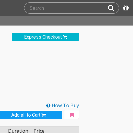
Express Checkout
How To Buy
Add all to Cart
Duration
Price