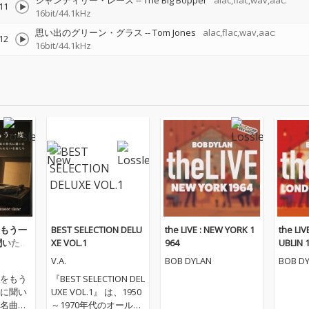
シャンティリー・レース
--
The Big Bopper
alac,flac,wav,aac:
11
16bit/44.1kHz
思い出のグリーン・グラス
--
Tom Jones
alac,flac,wav,aac:
12
16bit/44.1kHz
もう一
BEST SELECTION DELU
the LIVE : NEW YORK 1
the LI
聞いた忘
XE VOL.1
964
UBLIN 
たち
V.A.
BOB DYLAN
BOB D
をもう
『BEST SELECTION DEL
に聞い
UXE VOL.1』 は、1950
名曲た
～1970年代のオールデ