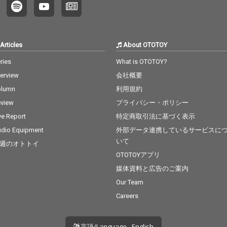
スタン
とっては青春を思い出
も収
すゴールデンヒットで
ロッ
あり、若い世代には新
&Bまで
鮮に響くヴィンテージ
が楽し
ポップスとして楽しめ
Articles
About OTOTOY
感が鮮
ます。カフェBGMやリ
りま
ラックスタイムにも最
ries
What is OTOTOY?
配信向け
適で、まさに“時代を超
terview
会社概要
作は、
えて愛される名曲”を一
ルディ
枚に収めたベストセレ
olumn
利用規約
して洋
クションです。
view
プライバシー・ポリシー
すすめ
るメロ
ve Report
特定商取引法に基づく表示
の思い
dio Equipment
外部データ連携しているサービスに
と寄り
いて
週のオトトイ
OTOTOYアプリ
媒体資料と広告のご案内
Our Team
Careers
言語/Language - English