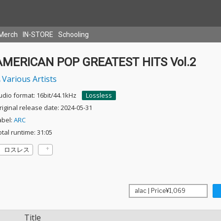
Merch
IN-STORE
Schooling
AMERICAN POP GREATEST HITS Vol.2
Various Artists
udio format: 16bit/44.1kHz
Lossless
riginal release date: 2024-05-31
abel:
ARC
otal runtime: 31:05
ロスレス
Title