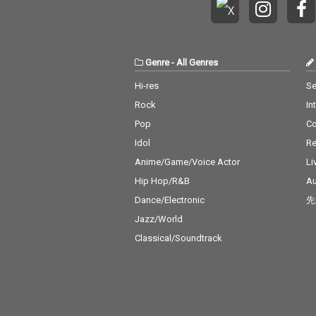
フー「恋のピンチヒッ
超えて愛される
ター」、ジミ・ヘンド
ダードナンバー
リックス「紫のけむ
録。ポップス、
り」など、時代を動か
ク、ソウル、R
した革新的なサウンド
幅広いジャンル
Genre
-
All Genres
が並びます。 昭和のラ
め、当時の空気
ジオやテレビで親しま
やかによみがえ
Hi-res
Se
れた懐かしの洋楽が、
す。 日本国内
Rock
In
当時の空気感とともに
に構成された本
鮮やかによみがえる構
昭和世代、オー
Pop
C
成。日本国内配信向け
ーズファン、そ
Idol
Re
に制作された本作は、
楽入門者にもお
オールディーズファ
の一枚。心に残
Anime/Game/Voice Actor
Li
ン、昭和世代、60年代
ディが、あの頃
Hip Hop/R&B
Au
ロック愛好家にとって
出とともにそっ
Dance/Electronic
先
必聴の一枚です。
添います。
Jazz/World
Classical/Soundtrack