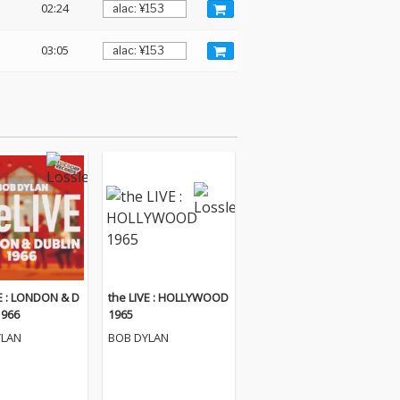
02:24
03:05
VE : LONDON & D
the LIVE : HOLLYWOOD
1966
1965
YLAN
BOB DYLAN