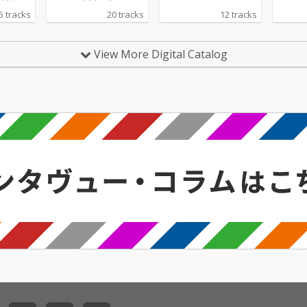
年代を中
ィーズ黄金期を彩った
5 tracks
20 tracks
12 tracks
オやテ
名曲を厳選した、洋楽
たオー
ファン必携の名曲集で
楽スタ
す。プロコル・ハルム
View More Digital Catalog
集で
の幻想的な 「青い
ルズ
影」、サイモン＆ガー
、ママ
ファンクルの静謐な
のカリ
「サウンド・オブ・サ
ザ・モ
イレンス」、フランキ
終列
ー・ヴァリの永遠のラ
ヴィン
ブソング 「君の瞳に恋
・ロン
してる」 など、時代を
春時代
超えて愛されるスタン
こす懐
ダードナンバーが並び
ト曲が
ます。ビートルズ、ナ
らに、ボ
ット・キング・コー
ライ
ル、スタン・ゲッツ＆
ング・
ジョアン・ジルベルト
・ウォ
など、洋楽ヒット曲 や
ーズ
懐かしの洋楽 を求める
、ザ・
日本のリスナーに特に
瞳は君
人気の高いアーティス
時代を
トを網羅。昭和世代に