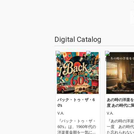
Digital Catalog
バック・トゥ・ザ・6
あの時の洋楽を
0’s
度 あの時代に
れられない名曲
V.A.
V.A.
『バック・トゥ・ザ・
『あの時の洋楽
60’s』は、1960年代の
一度 あの時代
洋楽黄金期を一気に駆
た忘れられない