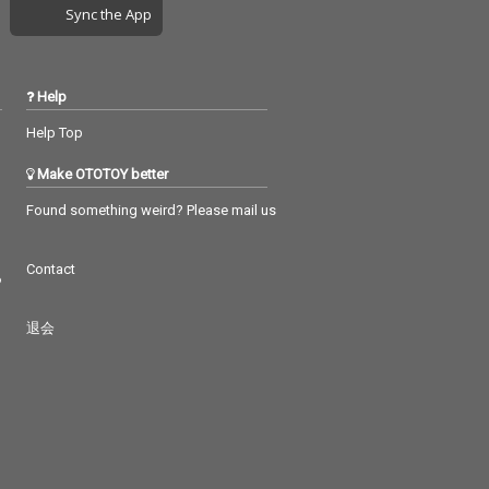
Sync the App
Help
Help Top
Make OTOTOY better
Found something weird? Please mail us
Contact
つ
退会