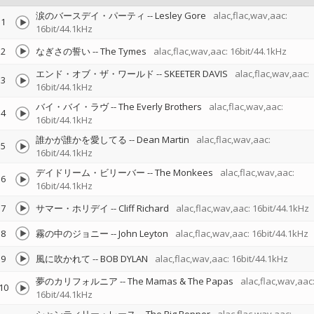
涙のバースデイ・パーティ
--
Lesley Gore
alac,flac,wav,aac:
1
16bit/44.1kHz
2
なぎさの誓い
--
The Tymes
alac,flac,wav,aac: 16bit/44.1kHz
エンド・オブ・ザ・ワールド
--
SKEETER DAVIS
alac,flac,wav,aac:
3
16bit/44.1kHz
バイ・バイ・ラヴ
--
The Everly Brothers
alac,flac,wav,aac:
4
16bit/44.1kHz
誰かが誰かを愛してる
--
Dean Martin
alac,flac,wav,aac:
5
16bit/44.1kHz
デイドリーム・ビリーバー
--
The Monkees
alac,flac,wav,aac:
6
16bit/44.1kHz
7
サマー・ホリデイ
--
Cliff Richard
alac,flac,wav,aac: 16bit/44.1kHz
8
霧の中のジョニー
--
John Leyton
alac,flac,wav,aac: 16bit/44.1kHz
9
風に吹かれて
--
BOB DYLAN
alac,flac,wav,aac: 16bit/44.1kHz
夢のカリフォルニア
--
The Mamas & The Papas
alac,flac,wav,aac
10
16bit/44.1kHz