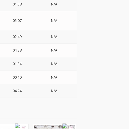
01:38
N/A
05:07
N/A
02:49
N/A
04:38
N/A
01:34
N/A
00:10
N/A
ト
04:24
N/A