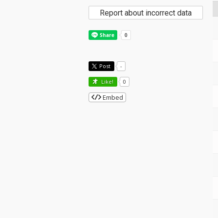
Report about incorrect data
Post
-
Like!
0
Embed