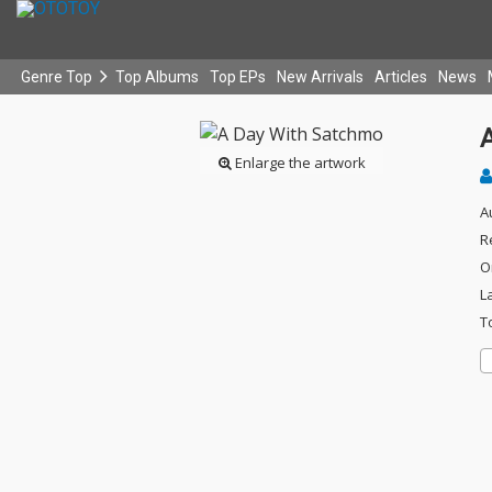
Genre Top
Top Albums
Top EPs
New Arrivals
Articles
News
Enlarge the artwork
A
R
O
L
T