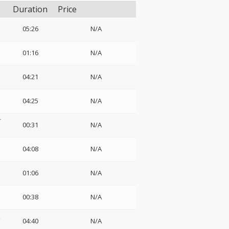
Duration
Price
05:26
N/A
01:16
N/A
04:21
N/A
04:25
N/A
z
オ
00:31
N/A
04:08
N/A
01:06
N/A
00:38
N/A
ス
04:40
N/A