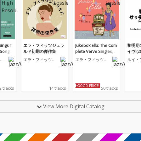
Sings T
エラ・フィッツジェラ
Jukebox Ella: The Com
黎明期
 Song B
ルド初期の傑作集
plete Verve Singles, V
イヴ!(
ol. 2
ー版)
ジ
エラ・フィッツジ
エラ・フィッツジ
ルイ・
ェラルド
ェラルド
ロング
GOOD PRICE!
2 tracks
14 tracks
50 tracks
View More Digital Catalog