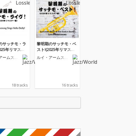
のサッチモ・ラ
黎明期のサッチモ・ベ
2025年リマスタ
スト!(2025年リマスタ
ー版)
アームスト
ルイ・アームスト
ロング
18 tracks
16 tracks