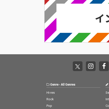
Genre
-
All Genres
Hi-res
Se
Rock
In
Pop
C