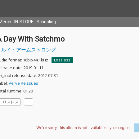
Merch
IN-STORE
Schooling
A Day With Satchmo
ルイ・アームストロング
udio format: 16bit/44.1kHz
Lossless
elease date: 2019-01-11
riginal release date: 2012-07-31
abel:
Verve Reissues
otal runtime: 81:20
ロスレス