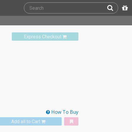
Express Checkout
How To Buy
Add all to Cart