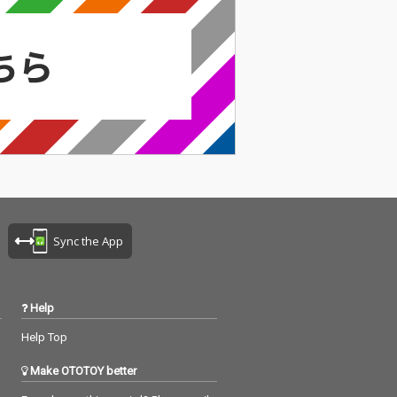
Sync the App
Help
Help Top
Make OTOTOY better