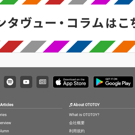
Articles
About OTOTOY
ries
What is OTOTOY?
terview
会社概要
olumn
利用規約