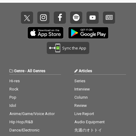
ー・ピーターソン 名
演」「ジャズ ピアノの
巨匠」「鍵盤の魔術
師」「癒しの ジャズ」
「スウィング ジャズ」
「ボサノヴァ ジャズ」
などのキーワードで探
している方にもおすす
Sync the App
めの一枚です。
Genre
-
All Genres
Articles
Hi-res
Series
Rock
Interview
Pop
Column
Idol
Review
Anime/Game/Voice Actor
Live Report
Hip Hop/R&B
Audio Equipment
Dance/Electronic
先週のオトトイ