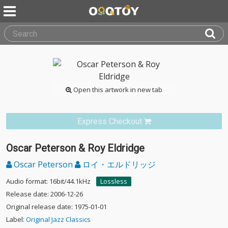
Open this artwork in new tab
Express Checkout
Oscar Peterson & Roy Eldridge
Oscar Peterson
ロイ・エルドリッジ
Audio format: 16bit/44.1kHz
Lossless
Release date: 2006-12-26
Original release date: 1975-01-01
Label:
Original Jazz Classics