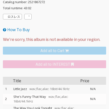
Catalog number: 2521867272
Total runtime: 43:02
ロスレス
How To Buy
Add all to Cart
Add all to INTEREST
Title
Price
1
Little Jazz
wav,flac,alac: 16bit/44.1kHz
N/A
She's Funny That Way
wav,flac,alac:
2
N/A
16bit/44.1kHz
The Way You Look Tonight
wav,flac,alac: