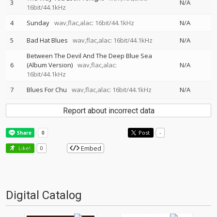
3
N/A
16bit/44.1kHz
4
Sunday
wav,flac,alac: 16bit/44.1kHz
N/A
5
Bad Hat Blues
wav,flac,alac: 16bit/44.1kHz
N/A
Between The Devil And The Deep Blue Sea
6
(Album Version)
wav,flac,alac:
N/A
16bit/44.1kHz
7
Blues For Chu
wav,flac,alac: 16bit/44.1kHz
N/A
Report about incorrect data
Post
-
Embed
Like!
0
Digital Catalog