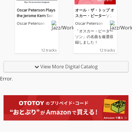
で、ジャズの多彩な魅
力を鍵盤で紡ぎ出すピ
Oscar Peterson Plays
オール・ザ・トップ オ
ーターソンの世界がこ
the Jerome Kern Song
スカー・ピーターソン
こにあります。 「A列
book (Remastered Edi
Oscar Peterson
Oscar Peterson
車で行こう」は、デュ
tion)
ーク・エリントンへの
「オスカー・ピーター
敬意を込めた、躍動感
ソン」の名曲を厳選収
あふれるスウィングの
録しました！
名演です。「イパネマ
12 tracks
12 tracks
の娘」は、ボサノヴァ
のリズムに乗せて軽や
かに舞う、夏の風のよ
View More Digital Catalog
うな一曲です。「虹の
彼方に」は、詩的な美
Error.
しさと静かな情感に満
ちた、珠玉のバラード
です。 このアルバム
は、雨の日の午後にジ
ャズに浸る時間や、夜
の静けさにグラスを傾
けながら聴くひとと
き、レトロなジャズ喫
茶のBGMとしてもぴっ
たりです。「オスカ