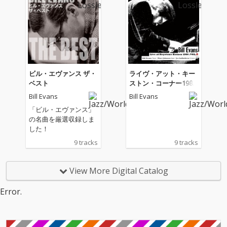
ビル・エヴァンス ザ・
ライヴ・アット・キー
ベスト
ストン・コーナー1980
: VOL.8
Bill Evans
Bill Evans
「ビル・エヴァンス」
の名曲を厳選収録しま
した！
9 tracks
9 tracks
View More Digital Catalog
Error.