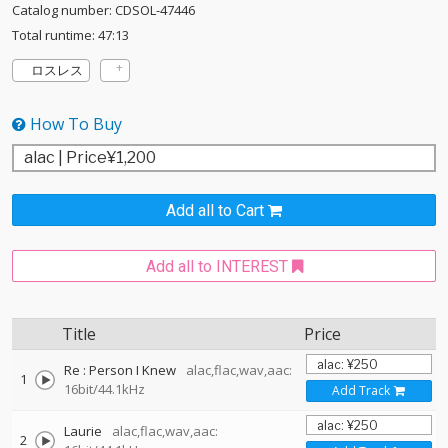
Catalog number: CDSOL-47446
Total runtime: 47:13
ロスレス
How To Buy
Add all to Cart
Add all to INTEREST
Title
Price
Re : Person I Knew
alac,flac,wav,aac:
1
16bit/44.1kHz
Add Track
Laurie
alac,flac,wav,aac:
2