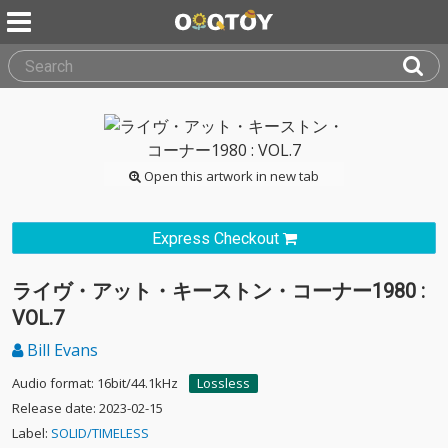
Open this artwork in new tab
Express Checkout
ライヴ・アット・キーストン・コーナー1980 :
VOL.7
Bill Evans
Audio format: 16bit/44.1kHz
Lossless
Release date: 2023-02-15
Label:
SOLID/TIMELESS