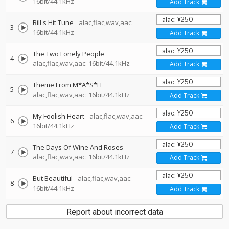
16bit/44.1kHz
Add Track
Bill's Hit Tune
alac,flac,wav,aac:
3
16bit/44.1kHz
Add Track
The Two Lonely People
4
alac,flac,wav,aac: 16bit/44.1kHz
Add Track
Theme From M*A*S*H
5
alac,flac,wav,aac: 16bit/44.1kHz
Add Track
My Foolish Heart
alac,flac,wav,aac:
6
16bit/44.1kHz
Add Track
The Days Of Wine And Roses
7
alac,flac,wav,aac: 16bit/44.1kHz
Add Track
But Beautiful
alac,flac,wav,aac:
8
16bit/44.1kHz
Add Track
Report about incorrect data