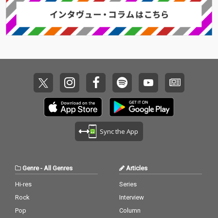
Sync the App
Genre
-
All Genres
Articles
Hi-res
Series
Rock
Interview
Pop
Column