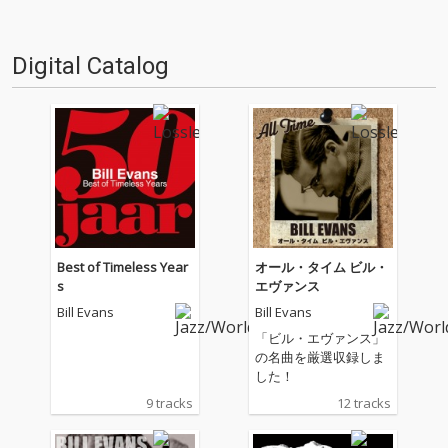
仕事人…!〈アーカイ奉行〉が今
仕事人…!〈アーカイ奉行〉が今
日もデジタルの乱世を治め
日もデジタルの乱世を治め
る…!'''〈アーカイ奉行〉と
る…!'''〈アーカイ奉行〉と
Digital Catalog
は…'''1.過去作の最新リマスター
は…'''1.過去作の最新リマスター
音源 2.これまで未配信…
音源 2.これまで未配信…
Best of Timeless Year
オール・タイム ビル・
s
エヴァンス
Bill Evans
Bill Evans
「ビル・エヴァンス」
の名曲を厳選収録しま
した！
9 tracks
12 tracks