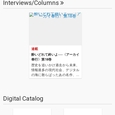
Interviews/Columns
連載
酔いどれて終いよ──〈アーカイ
奉行〉第18巻
歴史を追いかけ過去から未来、
情報過多の現代社会、デジタル
の海に散らばったあの名作、こ
の名作たちをひとつにまとめる
仕事人…!〈アーカイ奉行〉が今
日もデジタルの乱世を治め
る…!'''〈アーカイ奉行〉と
Digital Catalog
は…'''1.過去作の最新リマスター
音源 2.これまで未配信…