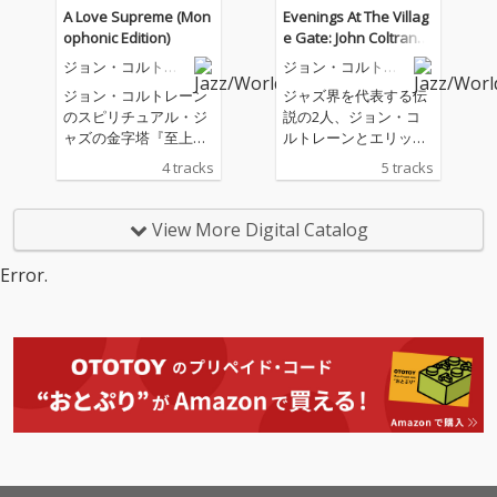
新たに鮮烈な音像を生
A Love Supreme (Mon
Evenings At The Villag
み出した。
ophonic Edition)
e Gate: John Coltrane
with Eric Dolphy (Live)
ジョン・コルトレ
ジョン・コルトレ
ーン
ーン
ジョン・コルトレーン
ジャズ界を代表する伝
のスピリチュアル・ジ
説の2人、ジョン・コ
ャズの金字塔『至上の
ルトレーンとエリッ
愛』のリリース60周年
ク・ドルフィーによる
4 tracks
5 tracks
を記念してリリースさ
幻の未発表音源が発
れたモノラル・リマス
掘！
ター。ナッシュヴィル
View More Digital Catalog
拠点のマスタリング・
エンジニア、ライア
Error.
ン・スミスが、愛され
続けるこのアルバムの
オリジナル・アナロ
グ・テープを用いて、
新たに鮮烈な音像を生
み出した。