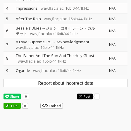
4
Impressions
wav,flac,alac: 16bit/44.1kHz
N/A
5
After The Rain
wav,flac,alac: 16bit/44.1kHz
N/A
Bessie's Blues
--
ジョン・コルトレーン・カル
6
N/A
テット
wav,flac,alac: 16bit/44.1kHz
A Love Supreme, Pt. I – Acknowledgement
7
N/A
wav,flac,alac: 16bit/44.1kHz
The Father And The Son And The Holy Ghost
8
N/A
wav,flac,alac: 16bit/44.1kHz
9
Ogunde
wav,flac,alac: 16bit/44.1kHz
N/A
Report about incorrect data
Post
-
Embed
Like!
0