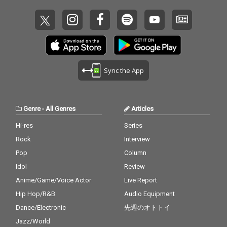
Sync the App
Genre
-
All Genres
Articles
Hi-res
Series
Rock
Interview
Pop
Column
Idol
Review
Anime/Game/Voice Actor
Live Report
Hip Hop/R&B
Audio Equipment
Dance/Electronic
先週のオトトイ
Jazz/World