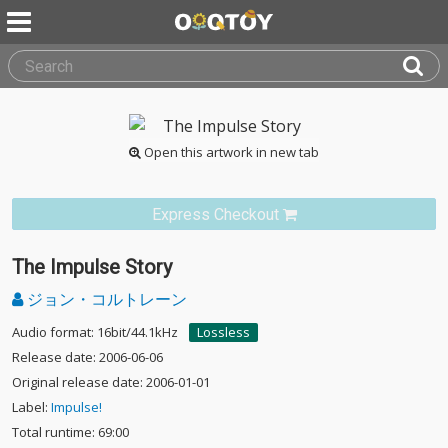
Open this artwork in new tab
Express Checkout
The Impulse Story
ジョン・コルトレーン
Audio format: 16bit/44.1kHz
Lossless
Release date: 2006-06-06
Original release date: 2006-01-01
Label:
Impulse!
Total runtime: 69:00