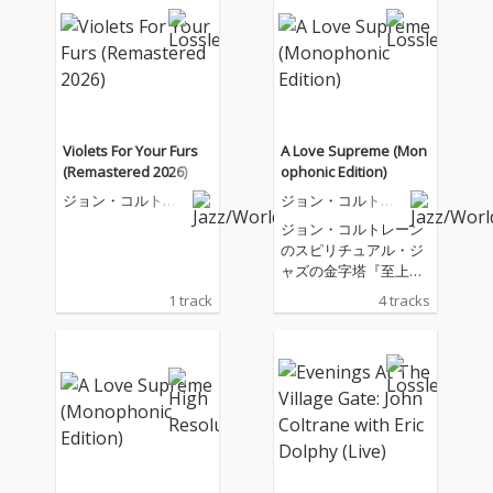
Violets For Your Furs
A Love Supreme (Mon
(Remastered 2026)
ophonic Edition)
ジョン・コルトレ
ジョン・コルトレ
ーン
ーン
ジョン・コルトレーン
のスピリチュアル・ジ
ャズの金字塔『至上の
愛』のリリース60周年
1 track
4 tracks
を記念してリリースさ
れたモノラル・リマス
ター。ナッシュヴィル
拠点のマスタリング・
エンジニア、ライア
ン・スミスが、愛され
続けるこのアルバムの
オリジナル・アナロ
グ・テープを用いて、