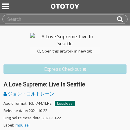
Open this artwork in new tab
Express Checkout
A Love Supreme: Live In Seattle
ジョン・コルトレーン
Audio format: 16bit/44.1kHz
Lossless
Release date: 2021-10-22
Original release date: 2021-10-22
Label:
Impulse!