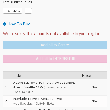
Total runtime: 75:28
ロスレス
How To Buy
Add all to Cart
Add all to INTEREST
Title
Price
A Love Supreme, Pt. I – Acknowledgement
1
(Live In Seattle / 1965)
wav,flac,alac:
N/A
16bit/44.1kHz
Interlude 1 (Live In Seattle / 1965)
2
N/A
wav,flac,alac: 16bit/44.1kHz