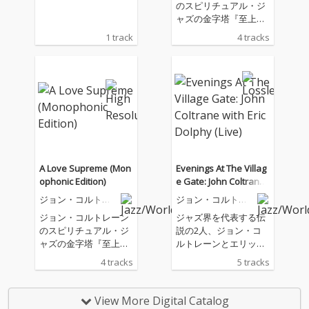
のスピリチュアル・ジ
ャズの金字塔『至上の
愛』のリリース60周年
1 track
4 tracks
を記念してリリースさ
れたモノラル・リマス
ター。ナッシュヴィル
拠点のマスタリング・
エンジニア、ライア
ン・スミスが、愛され
続けるこのアルバムの
オリジナル・アナロ
グ・テープを用いて、
新たに鮮烈な音像を生
A Love Supreme (Mon
Evenings At The Villag
み出した。
ophonic Edition)
e Gate: John Coltrane
with Eric Dolphy (Live)
ジョン・コルトレ
ジョン・コルトレ
ーン
ーン
ジョン・コルトレーン
ジャズ界を代表する伝
のスピリチュアル・ジ
説の2人、ジョン・コ
ャズの金字塔『至上の
ルトレーンとエリッ
愛』のリリース60周年
ク・ドルフィーによる
4 tracks
5 tracks
を記念してリリースさ
幻の未発表音源が発
れたモノラル・リマス
掘！
ター。ナッシュヴィル
View More Digital Catalog
拠点のマスタリング・