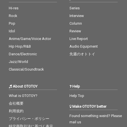
Hi-res
Series
Rock
Interview
Pop
Column
Idol
Review
Anime/Game/Voice Actor
Live Report
Hip Hop/R&B
Audio Equipment
Dance/Electronic
先週のオトトイ
Jazz/World
Classical/Soundtrack
About OTOTOY
Help
What is OTOTOY?
Help Top
会社概要
Make OTOTOY better
利用規約
Found something weird? Please
プライバシー・ポリシー
mail us
特定商取引法に基づく表示