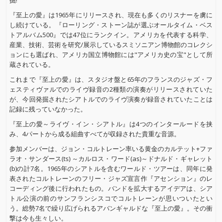
掘!
『至上の愛』は1965年にリリースされ、現在も多くのリスナーを虜に
し続けている。『ローリング・ストーン誌が選ぶオールタイム・ベス
トアルバム500』では47位にランクイン。アメリカを代表する科学、
産業、技術、芸術を研究/展示しているスミソニアン博物館のコレクシ
ョンにも選ばれ、アメリカ国立博物館には"アメリカ史の宝"として所
蔵されている。
これまで『至上の愛』は、スタジオ盤と65年のフランスのジャズ・フ
ェスティヴァルでのライヴ録音の2種類の演奏がリリースされていた
が、今回発掘されたシアトルでのライヴ演奏が録音されていたことは
記録に残っていなかった。
『至上の愛～ライヴ・イン・シアトル』は4つのインタールードを挟
み、4パートから成る組曲すべてが収録された貴重な音源。
参加メンバーは、ジョン・コルトレーン率いる黄金のカルテット+ファ
ラオ・サンダース(ts) ～カルロス・ワード(as)～ドナルド・ギャレット
(b)の計7名。1965年のシアトルを含むワールド・ツアーは、同年に発
表されたコルトレーンのフリー・ジャズ宣言作『アセンション』のレ
コーディング後に行われたもの。バンドを拡大するアイデアは、シア
トル公演の前のサンフランシスコでコルトレーンが思いついたとい
う。総勢7名で繰り広げられるアバンギャルドな『至上の愛』。その衝
撃は今も生々しい。