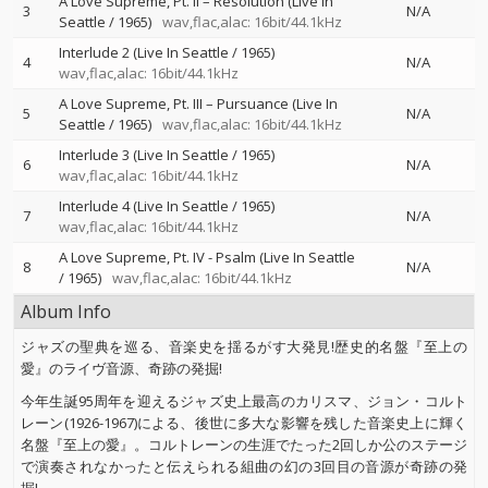
A Love Supreme, Pt. II – Resolution (Live In
3
N/A
Seattle / 1965)
wav,flac,alac: 16bit/44.1kHz
Interlude 2 (Live In Seattle / 1965)
4
N/A
wav,flac,alac: 16bit/44.1kHz
A Love Supreme, Pt. III – Pursuance (Live In
5
N/A
Seattle / 1965)
wav,flac,alac: 16bit/44.1kHz
Interlude 3 (Live In Seattle / 1965)
6
N/A
wav,flac,alac: 16bit/44.1kHz
Interlude 4 (Live In Seattle / 1965)
7
N/A
wav,flac,alac: 16bit/44.1kHz
A Love Supreme, Pt. IV - Psalm (Live In Seattle
8
N/A
/ 1965)
wav,flac,alac: 16bit/44.1kHz
Album Info
ジャズの聖典を巡る、音楽史を揺るがす大発見!歴史的名盤『至上の
愛』のライヴ音源、奇跡の発掘!
今年生誕95周年を迎えるジャズ史上最高のカリスマ、ジョン・コルト
レーン(1926-1967)による、後世に多大な影響を残した音楽史上に輝く
名盤『至上の愛』。コルトレーンの生涯でたった2回しか公のステージ
で演奏されなかったと伝えられる組曲の幻の3回目の音源が奇跡の発