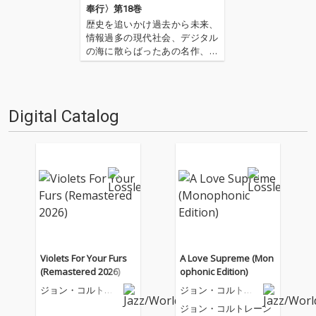
奉行〉第18巻
歴史を追いかけ過去から未来、
情報過多の現代社会、デジタル
の海に散らばったあの名作、こ
の名作たちをひとつにまとめる
仕事人…!〈アーカイ奉行〉が今
日もデジタルの乱世を治め
る…!'''〈アーカイ奉行〉と
Digital Catalog
は…'''1.過去作の最新リマスター
音源 2.これまで未配信…
Violets For Your Furs
A Love Supreme (Mon
(Remastered 2026)
ophonic Edition)
ジョン・コルトレ
ジョン・コルトレ
ーン
ーン
ジョン・コルトレーン