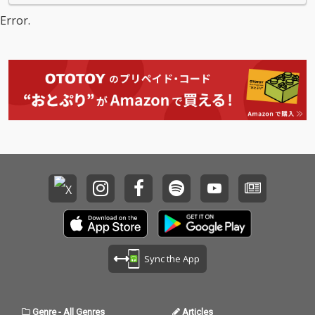
エンジニア、ライア
Error.
ン・スミスが、愛され
続けるこのアルバムの
オリジナル・アナロ
グ・テープを用いて、
新たに鮮烈な音像を生
み出した。
Sync the App
Genre
-
All Genres
Articles