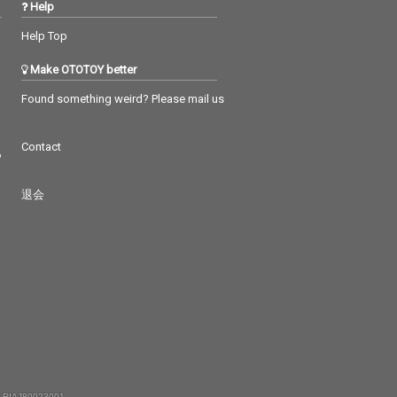
Help
Help Top
Make OTOTOY better
Found something weird? Please mail us
Contact
つ
退会
 RIAJ80023001