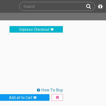
Express Checkout
How To Buy
Add all to Cart