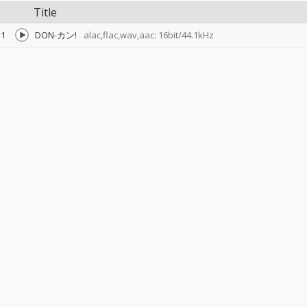
Title
1
DON-カン!
alac,flac,wav,aac: 16bit/44.1kHz