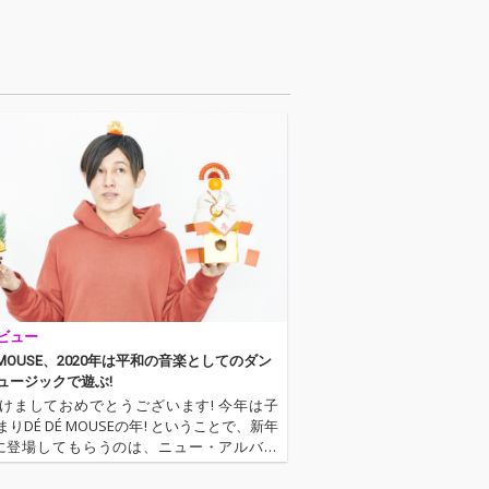
チャーした、ナンセン
スボカロとは一線を画
す暗く輝く今作は、モ
ダンバレエをベースに
アルゼンチンタンゴの
リズム、印象的なアコ
ーディオンにヴァイオ
リン、グリッチサウン
ドに歪んだアーメンブ
レイク、そして２声が
独立し呼応する初音ミ
クによるボーカルが、
心の奥底にある憎悪と
愛を搾り出すように歌
い上げるモダンバレ
エ・アルゼンチンタン
ビュー
ゴ・IDM！ アートワー
クは長瀬有花との「ち
É MOUSE、2020年は平和の音楽としてのダン
ょっとだけ魔女」のア
ュージックで遊ぶ!
ートワークを担当し
けましておめでとうございます! 今年は子
た、ゴシックY2Kな魅
りDÉ DÉ MOUSEの年! ということで、新年
力溢れる人気イラスト
に登場してもらうのは、ニュー・アルバム
レーター好都によるも
ife』をリリースしたばかりのDÉ DÉ MOUS
の。
インタヴューでは、毎回作品ごとのコンセプ