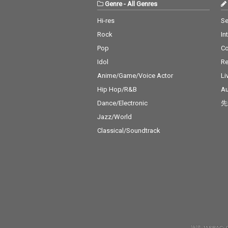
Genre
-
All Genres
Hi-res
Se
Rock
In
Pop
C
Idol
Re
Anime/Game/Voice Actor
Li
Hip Hop/R&B
Au
Dance/Electronic
先
Jazz/World
Classical/Soundtrack
許諾 JASRAC: 9