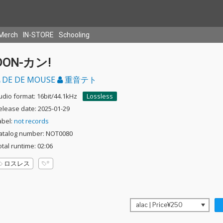
Merch
IN-STORE
Schooling
DON-カン!
DE DE MOUSE
重音テト
udio format: 16bit/44.1kHz
Lossless
elease date: 2025-01-29
abel:
not records
atalog number: NOT0080
otal runtime: 02:06
ロスレス