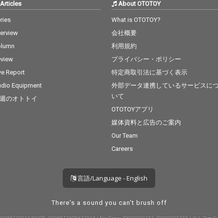
Articles
About OTOTOY
ries
What is OTOTOY?
terview
会社概要
olumn
利用規約
view
プライバシー・ポリシー
ve Report
特定商取引法に基づく表示
dio Equipment
外部データ連携しているサービスに
いて
週のオトトイ
OTOTOYアプリ
媒体資料と広告のご案内
Our Team
Careers
言語/Language - English
There's a sound you can't brush off
008872001Y30005, 9008872005Y37019 / NexTone: ID000000232, ID000000233 / エルマーク: