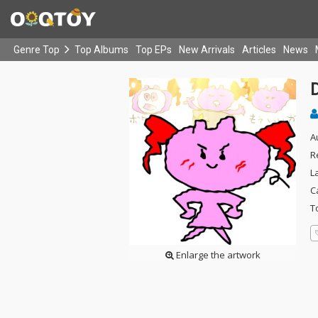
Genre Top
Top Albums
Top EPs
New Arrivals
Articles
News
A
R
L
C
T
Enlarge the artwork