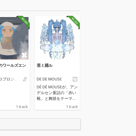
のワールズエン
歪ミ踊ル
ロプロジェ
DE DE MOUSE
DÉ DÉ MOUSEが、アン
デルセン童話の「赤い
靴」と舞踏をテーマに
したモダンバレエ+ア
1 track
1 track
ルゼンチンタンゴなボ
カロIDM曲『歪ミ躍
ル』をリリース！ "デ
デマウスひどいね"名義
での重音テトをフィー