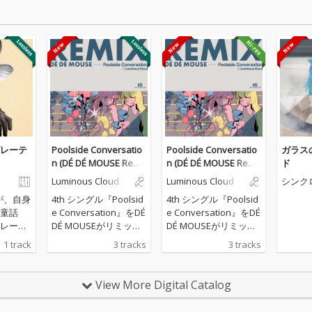
レーテ
Poolside Conversatio
Poolside Conversatio
ガラス
n (DÉ DÉ MOUSE Remi
n (DÉ DÉ MOUSE Remi
ド
x)
x)
Luminous Cloud
Luminous Cloud
シンク
クト
Eが、自身
4th シングル『Poolsid
4th シングル『Poolsid
童話
e Conversation』をDÉ
e Conversation』をDÉ
レーテ
DÉ MOUSEがリミック
DÉ MOUSEがリミック
たダー
ス。 原曲のニュージャ
ス。 原曲のニュージャ
1 track
3 tracks
3 tracks
ロ『ベ
ックスウィング的なア
ックスウィング的なア
ーテ
プローチから、ジャジ
プローチから、ジャジ
蝿の
ーでスロウなイントロ
ーでスロウなイントロ
View More Digital Catalog
今作
からのアッパーなテン
からのアッパーなテン
ュージ
ポへの変化も楽しめ
ポへの変化も楽しめ