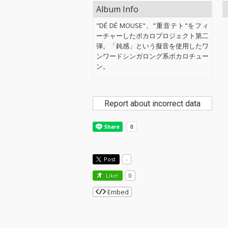
Album Info
"DÉ DÉ MOUSE"、"重音テト"をフィ
ーチャーしたボカロプロジェクト第二
弾。「鈍感」という擬音を使用したワ
ンワードシンガロング系ボカロチュー
ン。
Report about incorrect data
Post
-
Like!
0
Embed