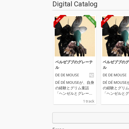
Digital Catalog
ベルゼブブのグレーテ
ベルゼブブのグ
ル
ル
DE DE MOUSE
DE DE MOUSE
DÉ DÉ MOUSEが、自身
DÉ DÉ MOUS
の経験とグリム童話
の経験とグリム
「ヘンゼルとグレーテ
「ヘンゼルとグ
ル」を題材にしたダー
ル」を題材にし
1 track
クメルヘンボカロ『ベ
クメルヘンボカ
ルゼブブのグレーテ
ルゼブブのグレ
ル』をリリース！ 蝿の
ル』をリリース！ 
羽音から始まる今作
羽音から始まる
は、ミニマルミュージ
は、ミニマルミ