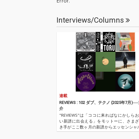
Error.
ック的な和音構成とア
ック的な和音構
ンサンブルに荒れたタ
ンサンブルに荒
ブラ、割れまくったサ
ブラ、割れまく
Interviews/Columns
ブベース、無機質なが
ブベース、無機
ら不快感と怒りを体現
ら不快感と怒り
した調声された初音ミ
した調声された
クの歌全てが歪んだ、
クの歌全てが歪
幻想的で不快感マック
幻想的で不快感
スなダークメルヘンモ
スなダークメル
ダンバレエボカロ！
ダンバレエボカ
連載
REVIEWS : 102 ダブ、テクノ (2025年7月)
介
"REVIEWS"は「ココに来ればなにかしら
い新譜に出会える」をモットーに、さま
き手がここ数ヶ月の新譜からエッセンシャ
を選びレヴューするコーナー。今回の更新
OTOY編集長でもあり、昨年、監修本『DU