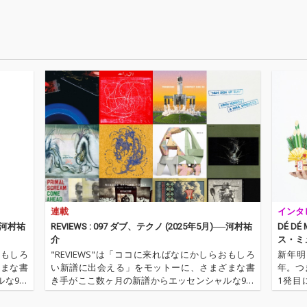
成とア
る、モダンでダンサン
る、モダンでダンサン
れたタ
ブルなクラブユースな
ブルなクラブユースな
ったサ
アレンジに仕上がって
アレンジに仕上がって
質なが
いる。
いる。
を体現
初音ミ
んだ、
マック
ヘンモ
ロ！
連載
インタ
──河村祐
REVIEWS : 097 ダブ、テクノ (2025年5月)──河村祐
DÉ D
介
ス・ミ
おもしろ
"REVIEWS"は「ココに来ればなにかしらおもしろ
新年明
ざまな書
い新譜に出会える」をモットーに、さまざまな書
年。つま
ルな9枚
き手がここ数ヶ月の新譜からエッセンシャルな9枚
1発目
は、OT
を選びレヴューするコーナー。今回の更新は、OT
『Nul
B入門』
OTOY編集長でもあり、昨年、監修本『DUB入門』
E。本