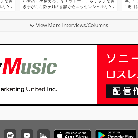
ざまな書
い新譜に出会える」をモットーに、さまざまな書
年。つま
ルな9枚
き手がここ数ヶ月の新譜からエッセンシャルな9枚
1発目
は、OT
を選びレヴューするコーナー。今回の更新は、OT
『Nul
B入門』
OTOY編集長でもあり、昨年、監修本『DUB入門』
E。本
刊行した河村祐介が…
トが…
View More Interviews/Columns