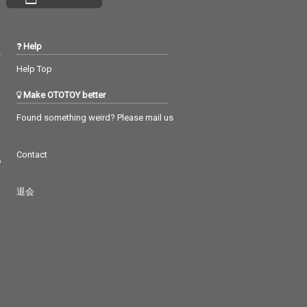
Help
Help Top
Make OTOTOY better
Found something weird? Please mail us
Contact
つ
退会