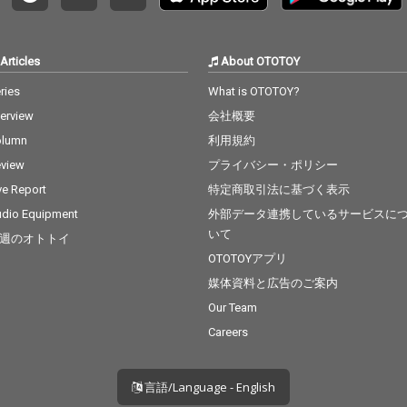
Articles
About OTOTOY
ries
What is OTOTOY?
terview
会社概要
olumn
利用規約
view
プライバシー・ポリシー
ve Report
特定商取引法に基づく表示
dio Equipment
外部データ連携しているサービスに
いて
週のオトトイ
OTOTOYアプリ
媒体資料と広告のご案内
Our Team
Careers
言語/Language - English