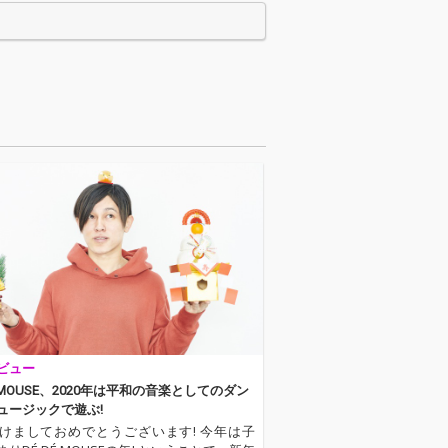
ル』をリリース！ "デ
デマウスひどいね"名義
での重音テトをフィー
チャーした、ナンセン
スボカロとは一線を画
す暗く輝く今作は、モ
ダンバレエをベースに
アルゼンチンタンゴの
リズム、印象的なアコ
ーディオンにヴァイオ
リン、グリッチサウン
ドに歪んだアーメンブ
レイク、そして２声が
独立し呼応する初音ミ
クによるボーカルが、
心の奥底にある憎悪と
愛を搾り出すように歌
い上げるモダンバレ
エ・アルゼンチンタン
ビュー
ゴ・IDM！ アートワー
クは長瀬有花との「ち
É MOUSE、2020年は平和の音楽としてのダン
ょっとだけ魔女」のア
ュージックで遊ぶ!
ートワークを担当し
けましておめでとうございます! 今年は子