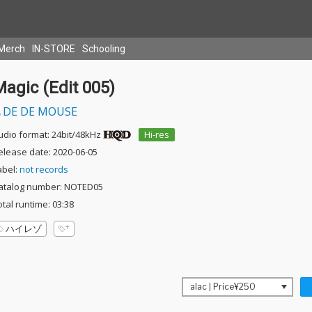
Merch
IN-STORE
Schooling
agic (Edit 005)
DE DE MOUSE
udio format: 24bit/48kHz
Hi-res
elease date: 2020-06-05
abel:
not records
atalog number: NOTED05
otal runtime: 03:38
ハイレゾ