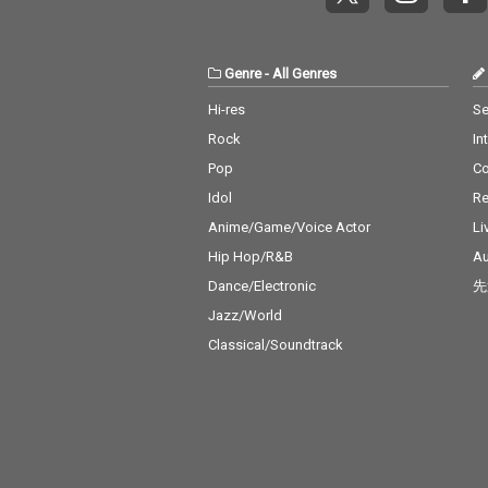
Genre
-
All Genres
Hi-res
Se
Rock
In
Pop
C
Idol
Re
Anime/Game/Voice Actor
Li
Hip Hop/R&B
Au
Dance/Electronic
先
Jazz/World
Classical/Soundtrack