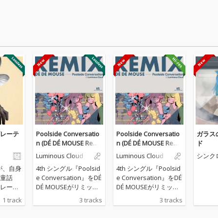
レーテ
Poolside Conversatio
Poolside Conversatio
ガラス
n (DÉ DÉ MOUSE Remi
n (DÉ DÉ MOUSE Remi
ド
x)
x)
Luminous Cloud
Luminous Cloud
シンク
クト
Eが、自身
4th シングル『Poolsid
4th シングル『Poolsid
童話
e Conversation』をDÉ
e Conversation』をDÉ
レーテ
DÉ MOUSEがリミック
DÉ MOUSEがリミック
たダー
ス。 原曲のニュージャ
ス。 原曲のニュージャ
1 track
3 tracks
3 tracks
ロ『ベ
ックスウィング的なア
ックスウィング的なア
ーテ
プローチから、ジャジ
プローチから、ジャジ