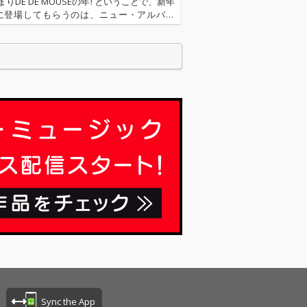
た、ゴシックY2Kな魅
りDÉ DÉ MOUSEの年! ということで、新年
力溢れる人気イラスト
に登場してもらうのは、ニュー・アルバム
レーター好都によるも
ife』をリリースしたばかりのDÉ DÉ MOUS
の。
インタヴューでは、毎回作品ごとのコンセプ
Sync the App