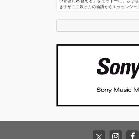
い新譜に出会える」をモットーに、さま
き手がここ数ヶ月の新譜からエッセンシャ
を選びレヴューするコーナー。今回の更新
OTOY編集長でもあり、昨年、監修本『DU
刊行した河村祐介が…