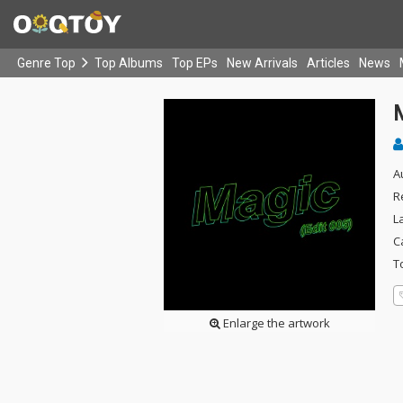
Genre Top
Top Albums
Top EPs
New Arrivals
Articles
News
M
A
R
L
C
T
Enlarge the artwork