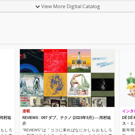
蝿の
ーでスロウなイントロ
ーでスロウなイントロ
View More Digital Catalog
今作
からのアッパーなテン
からのアッパーなテン
ュージ
ポへの変化も楽しめ
ポへの変化も楽しめ
成とア
る、モダンでダンサン
る、モダンでダンサン
れたタ
ブルなクラブユースな
ブルなクラブユースな
ったサ
アレンジに仕上がって
アレンジに仕上がって
質なが
いる。
いる。
を体現
初音ミ
んだ、
マック
ヘンモ
ロ！
連載
インタ
──河村祐
REVIEWS : 097 ダブ、テクノ (2025年5月)──河村祐
DÉ D
介
ス・ミ
おもしろ
"REVIEWS"は「ココに来ればなにかしらおもしろ
新年明