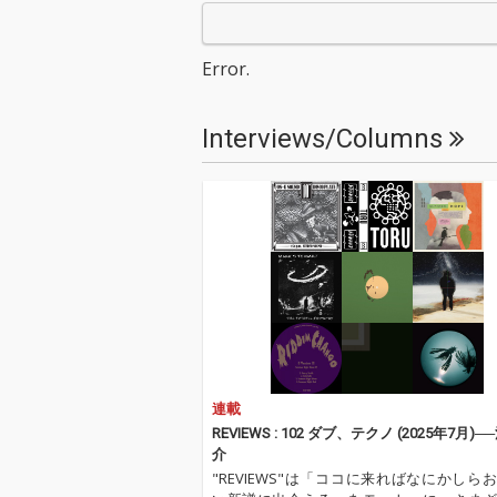
ル』をリリース！ 蝿の
ル』をリリース！ 
羽音から始まる今作
羽音から始まる
は、ミニマルミュージ
は、ミニマルミ
Error.
ック的な和音構成とア
ック的な和音構
ンサンブルに荒れたタ
ンサンブルに荒
ブラ、割れまくったサ
ブラ、割れまく
Interviews/Columns
ブベース、無機質なが
ブベース、無機
ら不快感と怒りを体現
ら不快感と怒り
した調声された初音ミ
した調声された
クの歌全てが歪んだ、
クの歌全てが歪
幻想的で不快感マック
幻想的で不快感
スなダークメルヘンモ
スなダークメル
ダンバレエボカロ！
ダンバレエボカ
連載
REVIEWS : 102 ダブ、テクノ (2025年7月)
介
"REVIEWS"は「ココに来ればなにかしら