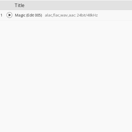
Title
1
Magic (Edit 005)
alac,flac,wav,aac: 24bit/48kHz