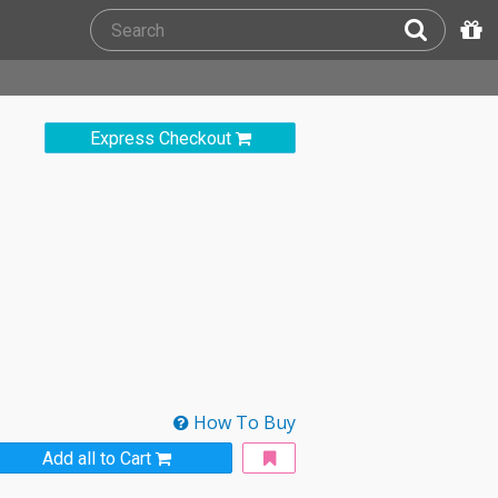
Express Checkout
How To Buy
Add all to Cart