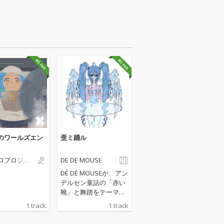
のワールズエン
歪ミ踊ル
ロプロジェ
DE DE MOUSE
DÉ DÉ MOUSEが、アン
デルセン童話の「赤い
靴」と舞踏をテーマに
したモダンバレエ+ア
1 track
1 track
ルゼンチンタンゴなボ
カロIDM曲『歪ミ躍