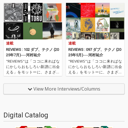
連載
連載
REVIEWS : 102 ダブ、テクノ (20
REVIEWS : 097 ダブ、テクノ (20
25年7月)──河村祐介
25年5月)──河村祐介
"REVIEWS"は「ココに来ればな
"REVIEWS"は「ココに来ればな
にかしらおもしろい新譜に出会
にかしらおもしろい新譜に出会
える」をモットーに、さまざま
える」をモットーに、さまざま
な書き手がここ数ヶ月の新譜か
な書き手がここ数ヶ月の新譜か
らエッセンシャルな9枚を選び
らエッセンシャルな9枚を選び
レヴューするコーナー。今回の
レヴューするコーナー。今回の
View More Interviews/Columns
更新は、OTOTOY編集長でもあ
更新は、OTOTOY編集長でもあ
り、昨年、監修本『DUB入門』
り、昨年、監修本『DUB入門』
刊行した河村祐介が…
刊行した河村祐介が…
Digital Catalog