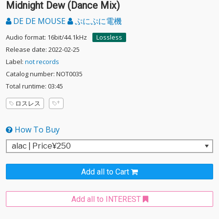
Midnight Dew (Dance Mix)
DE DE MOUSE
ぷにぷに電機
Audio format: 16bit/44.1kHz
Lossless
Release date: 2022-02-25
Label:
not records
Catalog number: NOT0035
Total runtime: 03:45
ロスレス
How To Buy
Add all to Cart
Add all to INTEREST