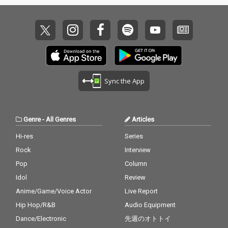
Sync the App
Genre
-
All Genres
Articles
Hi-res
Series
Rock
Interview
Pop
Column
Idol
Review
Anime/Game/Voice Actor
Live Report
Hip Hop/R&B
Audio Equipment
Dance/Electronic
先週のオトトイ