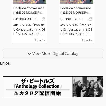
ブベース、無機質なが
ブベース、無機質なが
ら不快感と怒りを体現
ら不快感と怒りを体現
Poolside Conversatio
Poolside Conversatio
した調声された初音ミ
した調声された初音ミ
n (DÉ DÉ MOUSE Remi
n (DÉ DÉ MOUSE Remi
クの歌全てが歪んだ、
クの歌全てが歪んだ、
x)
x)
Luminous Cloud
Luminous Cloud
幻想的で不快感マック
幻想的で不快感マック
スなダークメルヘンモ
スなダークメルヘンモ
4th シングル『Poolsid
4th シングル『Poolsid
ダンバレエボカロ！
ダンバレエボカロ！
e Conversation』をDÉ
e Conversation』をDÉ
DÉ MOUSEがリミック
DÉ MOUSEがリミック
ス。 原曲のニュージャ
ス。 原曲のニュージャ
3 tracks
3 tracks
ックスウィング的なア
ックスウィング的なア
プローチから、ジャジ
プローチから、ジャジ
ーでスロウなイントロ
ーでスロウなイントロ
View More Digital Catalog
からのアッパーなテン
からのアッパーなテン
ポへの変化も楽しめ
ポへの変化も楽しめ
Error.
る、モダンでダンサン
る、モダンでダンサン
ブルなクラブユースな
ブルなクラブユースな
アレンジに仕上がって
アレンジに仕上がって
いる。
いる。