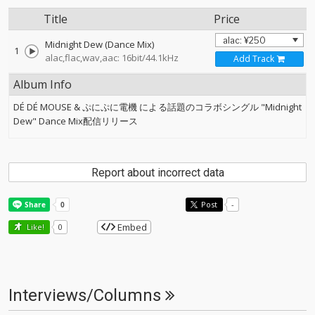
Title
Price
Midnight Dew (Dance Mix)
1
alac,flac,wav,aac: 16bit/44.1kHz
Add Track
Album Info
DÉ DÉ MOUSE & ぷにぷに電機 による話題のコラボシングル "Midnight
Dew" Dance Mix配信リリース
Report about incorrect data
Post
-
Embed
Like!
0
Interviews/Columns