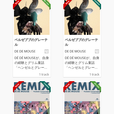
ベルゼブブのグレーテ
ベルゼブブのグレーテ
ル
ル
DE DE MOUSE
DE DE MOUSE
DÉ DÉ MOUSEが、自身
DÉ DÉ MOUSEが、自身
の経験とグリム童話
の経験とグリム童話
「ヘンゼルとグレーテ
「ヘンゼルとグレーテ
ル」を題材にしたダー
ル」を題材にしたダー
1 track
1 track
クメルヘンボカロ『ベ
クメルヘンボカロ『ベ
ルゼブブのグレーテ
ルゼブブのグレーテ
ル』をリリース！ 蝿の
ル』をリリース！ 蝿の
羽音から始まる今作
羽音から始まる今作
は、ミニマルミュージ
は、ミニマルミュージ
ック的な和音構成とア
ック的な和音構成とア
ンサンブルに荒れたタ
ンサンブルに荒れたタ
ブラ、割れまくったサ
ブラ、割れまくったサ