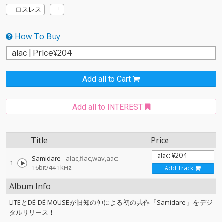
ロスレス
How To Buy
Add all to Cart
Add all to INTEREST
Title
Price
Samidare
alac,flac,wav,aac:
1
16bit/44.1kHz
Add Track
Album Info
LITEとDÉ DÉ MOUSEが旧知の仲による初の共作「Samidare」をデジ
タルリリース！