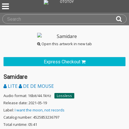
Open this artwork in new tab
Express Checkout
Samidare
LITE
DE DE MOUSE
Audio format: 16bit/44.1kHz
Lossless
Release date: 2021-05-19
Label:
I want the moon, not records
Catalog number: 4525853236797
Total runtime: 05:41