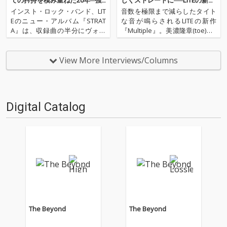
ての矜持を積み重ねた20年─強
しくストレートに──LITEの新ア
固で柔軟なLITEの更なる未来
ルバム『Multiple』
インスト・ロック・バンド、LIT
音数を極限まで減らしたタイト
Eのニュー・アルバム『STRAT
な音が鳴らされるLITEの新作
A』は、収録曲の半分にヴォー
『Multiple』。美濃隆章(toe)、J.
カルが入っていた。前作をリリ
Robbins(Jawbox)、三浦カオ
ースしてから、約4年半。この
ル、楠本構造(LITE)という4人の
間にLITEのスタンスに変化が訪
エンジニアとともに作り上げら
View More Interviews/Columns
れたのだろうか？ そんな疑問
れたこの作品。これはアメリ
を抱きつつ、武田信幸（Gt / V
カ、ヨーロッパ、アジア…
o）のバリエー…
Digital Catalog
The Beyond
The Beyond