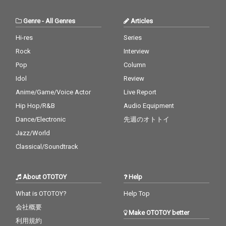
Genre
-
All Genres
Articles
Hi-res
Series
Rock
Interview
Pop
Column
Idol
Review
Anime/Game/Voice Actor
Live Report
Hip Hop/R&B
Audio Equipment
Dance/Electronic
先週のオトトイ
Jazz/World
Classical/Soundtrack
About OTOTOY
Help
What is OTOTOY?
Help Top
会社概要
Make OTOTOY better
利用規約