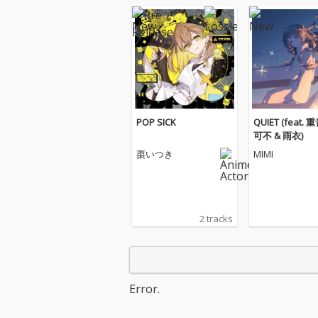
POP SICK
QUIET (feat.
可不 & 雨衣)
棗いつき
MIMI
2 tracks
Error.