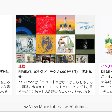
ブラ、割れまくったサ
ブラ、割れまくったサ
ブベース、無機質なが
ブベース、無機質なが
ら不快感と怒りを体現
ら不快感と怒りを体現
した調声された初音ミ
した調声された初音ミ
クの歌全てが歪んだ、
クの歌全てが歪んだ、
幻想的で不快感マック
幻想的で不快感マック
スなダークメルヘンモ
スなダークメルヘンモ
ダンバレエボカロ！
ダンバレエボカロ！
連載
インタ
──河村祐
REVIEWS : 097 ダブ、テクノ (2025年5月)──河村祐
DÉ D
介
ス・ミ
おもしろ
"REVIEWS"は「ココに来ればなにかしらおもしろ
新年明
ざまな書
い新譜に出会える」をモットーに、さまざまな書
年。つま
ルな9枚
き手がここ数ヶ月の新譜からエッセンシャルな9枚
1発目
は、OT
を選びレヴューするコーナー。今回の更新は、OT
『Nul
B入門』
OTOY編集長でもあり、昨年、監修本『DUB入門』
E。本
刊行した河村祐介が…
トが…
View More Interviews/Columns