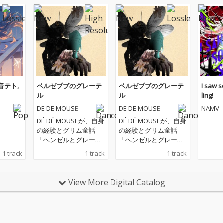
 重音テト,
ベルゼブブのグレーテ
ベルゼブブのグレーテ
I saw 
ル
ル
ling!
DE DE MOUSE
DE DE MOUSE
NAMV
DÉ DÉ MOUSEが、自身
DÉ DÉ MOUSEが、自身
の経験とグリム童話
の経験とグリム童話
「ヘンゼルとグレーテ
「ヘンゼルとグレーテ
ル」を題材にしたダー
ル」を題材にしたダー
1 track
1 track
1 track
クメルヘンボカロ『ベ
クメルヘンボカロ『ベ
ルゼブブのグレーテ
ルゼブブのグレーテ
ル』をリリース！ 蝿の
ル』をリリース！ 蝿の
View More Digital Catalog
羽音から始まる今作
羽音から始まる今作
は、ミニマルミュージ
は、ミニマルミュージ
ック的な和音構成とア
ック的な和音構成とア
ンサンブルに荒れたタ
ンサンブルに荒れたタ