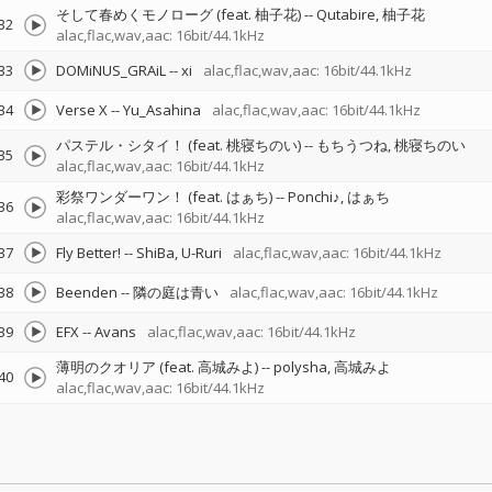
そして春めくモノローグ (feat. 柚子花)
--
Qutabire
柚子花
32
alac,flac,wav,aac: 16bit/44.1kHz
33
DOMiNUS_GRAiL
--
xi
alac,flac,wav,aac: 16bit/44.1kHz
34
Verse X
--
Yu_Asahina
alac,flac,wav,aac: 16bit/44.1kHz
パステル・シタイ！ (feat. 桃寝ちのい)
--
もちうつね
桃寝ちのい
35
alac,flac,wav,aac: 16bit/44.1kHz
彩祭ワンダーワン！ (feat. はぁち)
--
Ponchi♪
はぁち
36
alac,flac,wav,aac: 16bit/44.1kHz
37
Fly Better!
--
ShiBa
U-Ruri
alac,flac,wav,aac: 16bit/44.1kHz
38
Beenden
--
隣の庭は青い
alac,flac,wav,aac: 16bit/44.1kHz
39
EFX
--
Avans
alac,flac,wav,aac: 16bit/44.1kHz
薄明のクオリア (feat. 高城みよ)
--
polysha
高城みよ
40
alac,flac,wav,aac: 16bit/44.1kHz