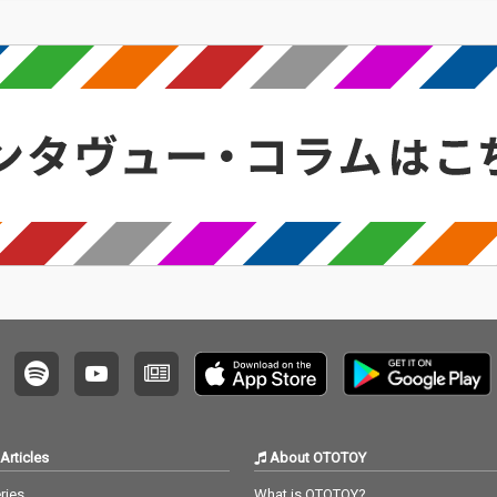
Articles
About OTOTOY
ries
What is OTOTOY?