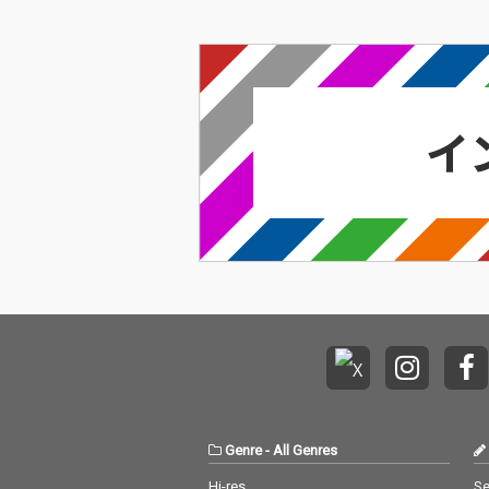
Genre
-
All Genres
Hi-res
Se