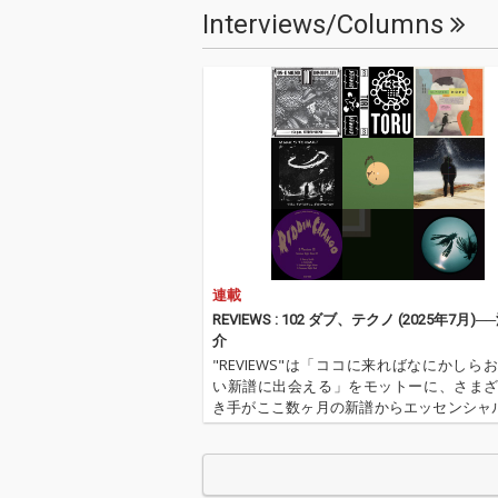
Interviews/Columns
連載
REVIEWS : 102 ダブ、テクノ (2025年7月)
介
"REVIEWS"は「ココに来ればなにかしら
い新譜に出会える」をモットーに、さま
き手がここ数ヶ月の新譜からエッセンシャ
を選びレヴューするコーナー。今回の更新
OTOY編集長でもあり、昨年、監修本『DU
刊行した河村祐介が…