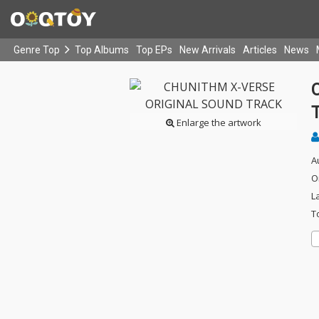
Genre Top
Top Albums
Top EPs
New Arrivals
Articles
News
Enlarge the artwork
A
O
L
T