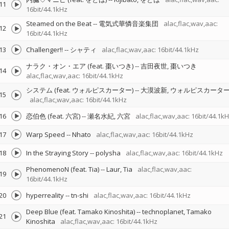
11
16bit/44.1kHz
Steamed on the Beat
--
電気式華憐音楽集団
alac,flac,wav,aac:
12
16bit/44.1kHz
13
Challenger!!
--
シャティ
alac,flac,wav,aac: 16bit/44.1kHz
ナラク・オン・エア (feat. 棗いつき)
--
吉田夜世
棗いつき
14
alac,flac,wav,aac: 16bit/44.1kHz
システム (feat. ウォルピスカーター)
--
大漠波新
ウォルピスカータ
15
alac,flac,wav,aac: 16bit/44.1kHz
16
恋伯色 (feat. 六宮)
--
瀬名水紀
六宮
alac,flac,wav,aac: 16bit/44.1k
17
Warp Speed
--
Nhato
alac,flac,wav,aac: 16bit/44.1kHz
18
In the Straying Story
--
polysha
alac,flac,wav,aac: 16bit/44.1kHz
PhenomenoN (feat. Tia)
--
Laur
Tia
alac,flac,wav,aac:
19
16bit/44.1kHz
20
hyperreality
--
tn-shi
alac,flac,wav,aac: 16bit/44.1kHz
Deep Blue (feat. Tamako Kinoshita)
--
technoplanet
Tamako
21
Kinoshita
alac,flac,wav,aac: 16bit/44.1kHz