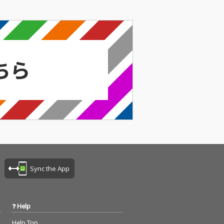
Sync the App
Help
Help Top