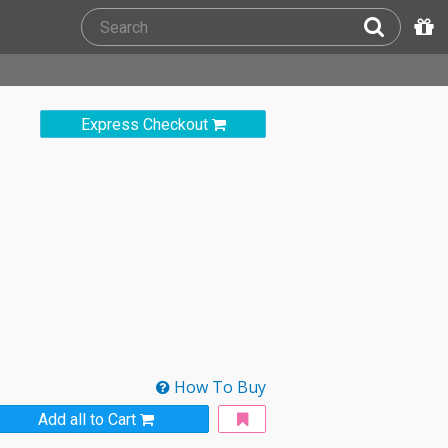
Express Checkout
How To Buy
Add all to Cart