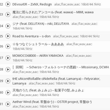
22
DEvourER
--
ZxNX
Redsign
alac,flac,wav,aac: 16bit/44.1kHz
魔法に照らされたアンコール (feat. wawa)
--
MIMI
wawa
23
alac,flac,wav,aac: 16bit/44.1kHz
ジナ (feat. DELUTAYA)
--
niki
DELUTAYA
alac,flac,wav,aac:
24
16bit/44.1kHz
25
Road to Aventura
--
s-don
alac,flac,wav,aac: 16bit/44.1kHz
☆をつなぐシュトラール
--
ああああ
alac,flac,wav,aac:
26
16bit/44.1kHz
MOMOCO68000
--
AKIRA YAMAOKA
alac,flac,wav,aac:
27
16bit/44.1kHz
〚回帰〛 ～Scherzo ~フォルトゥーナの悪戯~
--
MIssionary
DCWH
28
alac,flac,wav,aac: 16bit/44.1kHz
tHE uNcontRollaBle ciNdeRella (feat. Lamanya)
--
Felysrator
29
Lamanya
alac,flac,wav,aac: 16bit/44.1kHz
天地のうた (feat. みょみょ)
--
駄菓子O型
みょみょ
30
alac,flac,wav,aac: 16bit/44.1kHz
Aether Wind (feat. 常盤ゆう)
--
OSTER project
常盤ゆう
31
alac,flac,wav,aac: 16bit/44.1kHz