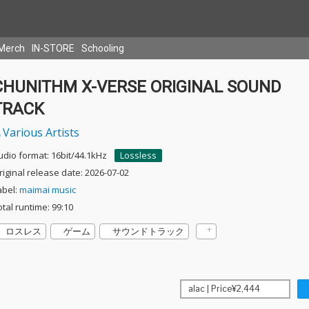
Merch
IN-STORE
Schooling
CHUNITHM X-VERSE ORIGINAL SOUND
TRACK
Various Artists
udio format: 16bit/44.1kHz
Lossless
riginal release date: 2026-07-02
abel:
maimai music
otal runtime: 99:10
ロスレス
ゲーム
サウンドトラック