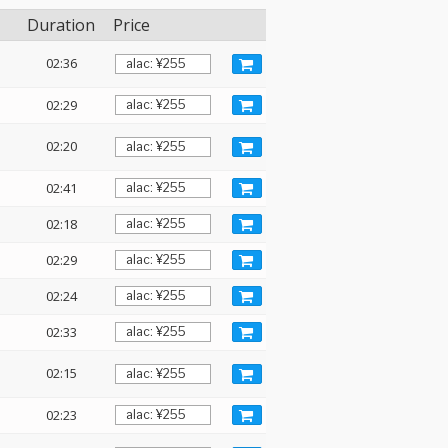
Duration
Price
02:36
02:29
02:20
02:41
02:18
02:29
02:24
02:33
02:15
02:23