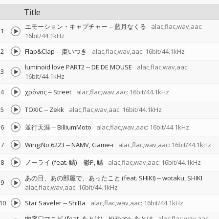
Title
エモーション・キャプチャー
--
藍月なくる
alac,flac,wav,aac:
1
16bit/44.1kHz
2
Flap&Clap
--
棗いつき
alac,flac,wav,aac: 16bit/44.1kHz
luminoid love PART2
--
DE DE MOUSE
alac,flac,wav,aac:
3
16bit/44.1kHz
4
χρόνος
--
Street
alac,flac,wav,aac: 16bit/44.1kHz
5
TOXIC
--
Zekk
alac,flac,wav,aac: 16bit/44.1kHz
6
並行天涯
--
BilliumMoto
alac,flac,wav,aac: 16bit/44.1kHz
7
Wing:No.6223
--
NAMV
Game-i
alac,flac,wav,aac: 16bit/44.1kHz
8
ノーライ (feat. 鯖)
--
鬱P
鯖
alac,flac,wav,aac: 16bit/44.1kHz
あの日、あの部屋で、あったこと (feat. SHIKI)
--
wotaku
SHIKI
9
alac,flac,wav,aac: 16bit/44.1kHz
10
Star Saveler
--
ShiBa
alac,flac,wav,aac: 16bit/44.1kHz
内臓♡マニピ (feat. をとは)
--
Kijibato
をとは
alac,flac,wav,aac: